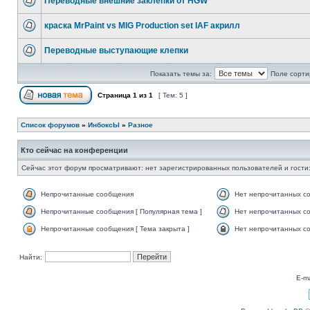
Переводные внешние заклепки от HGW
краска MrPaint vs MIG Production set IAF акрилл
Переводные выступающие клепки
Показать темы за:
Поле сорти
Страница
1
из
1
[ Тем: 5 ]
Список форумов
»
ИнбоксЫ
»
Разное
Кто сейчас на конференции
Сейчас этот форум просматривают: нет зарегистрированных пользователей и гости:
Непрочитанные сообщения
Нет непрочитанных с
Непрочитанные сообщения [ Популярная тема ]
Нет непрочитанных со
Непрочитанные сообщения [ Тема закрыта ]
Нет непрочитанных со
Найти:
E-ma