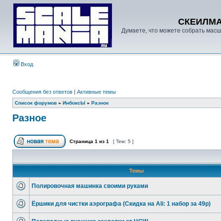
СКЕИЛМ
Думаете, что можете собрать масш
Вход
Сообщения без ответов
|
Активные темы
Список форумов
»
ИнбоксЫ
»
Разное
Разное
Страница
1
из
1
[ Тем: 5 ]
Темы
Полировочная машинка своими руками
Ёршики для чистки аэрографа (Скидка на Ali: 1 набор за 49р)