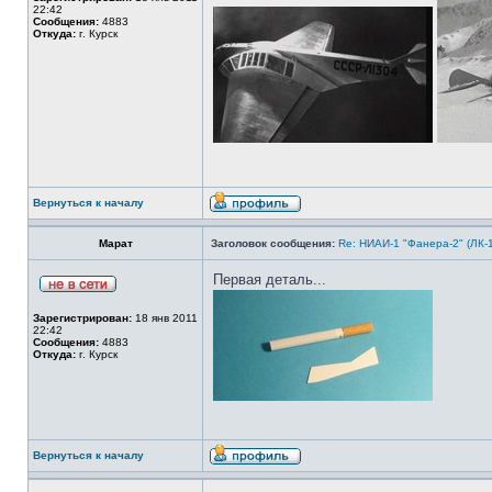
22:42
Сообщения:
4883
Откуда:
г. Курск
Вернуться к началу
Марат
Заголовок сообщения:
Re: НИАИ-1 "Фанера-2" (ЛК-
Первая деталь...
Зарегистрирован:
18 янв 2011
22:42
Сообщения:
4883
Откуда:
г. Курск
Вернуться к началу