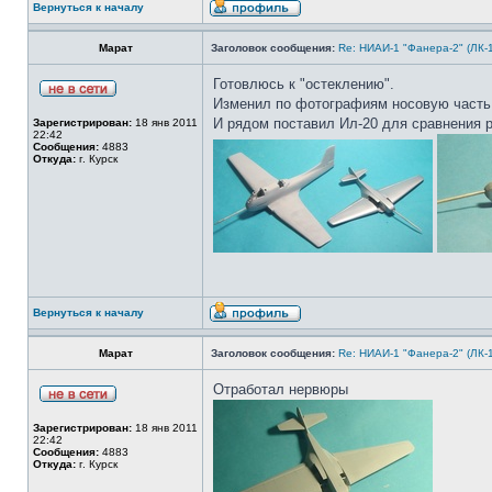
Вернуться к началу
Марат
Заголовок сообщения:
Re: НИАИ-1 "Фанера-2" (ЛК-
Готовлюсь к "остеклению".
Изменил по фотографиям носовую часть 
И рядом поставил Ил-20 для сравнения 
Зарегистрирован:
18 янв 2011
22:42
Сообщения:
4883
Откуда:
г. Курск
Вернуться к началу
Марат
Заголовок сообщения:
Re: НИАИ-1 "Фанера-2" (ЛК-
Отработал нервюры
Зарегистрирован:
18 янв 2011
22:42
Сообщения:
4883
Откуда:
г. Курск