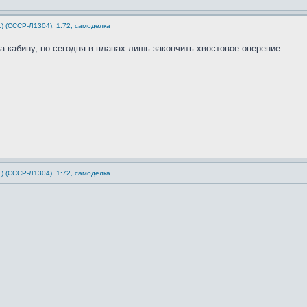
1) (СССР-Л1304), 1:72, самоделка
 кабину, но сегодня в планах лишь закончить хвостовое оперение.
1) (СССР-Л1304), 1:72, самоделка