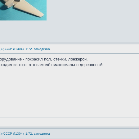
1) (СССР-Л1304), 1:72, самоделка
рудование - покрасил пол, стенки, лонжерон.
сходил из того, что самолёт максимально деревянный.
1) (СССР-Л1304), 1:72, самоделка