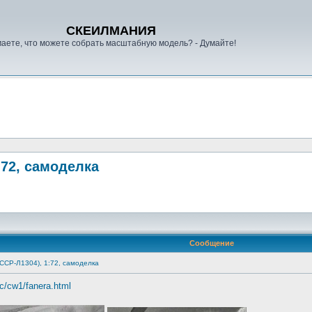
СКЕИЛМАНИЯ
аете, что можете собрать масштабную модель? - Думайте!
:72, самоделка
Сообщение
СССР-Л1304), 1:72, самоделка
enc/cw1/fanera.html