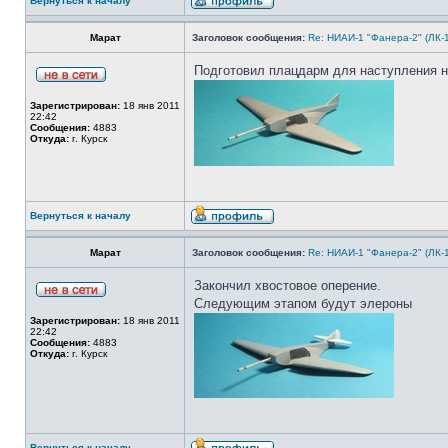
Вернуться к началу
Марат
Заголовок сообщения:
Re: НИАИ-1 "Фанера-2" (ЛК-
Подготовил плацдарм для наступления на
Зарегистрирован:
18 янв 2011
22:42
Сообщения:
4883
Откуда:
г. Курск
Вернуться к началу
Марат
Заголовок сообщения:
Re: НИАИ-1 "Фанера-2" (ЛК-
Закончил хвостовое оперение.
Следующим этапом будут элероны
Зарегистрирован:
18 янв 2011
22:42
Сообщения:
4883
Откуда:
г. Курск
Вернуться к началу