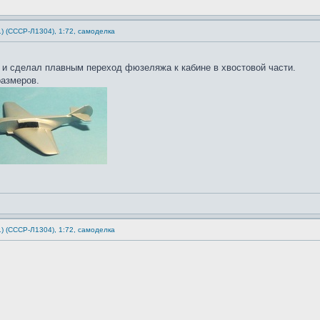
1) (СССР-Л1304), 1:72, самоделка
и сделал плавным переход фюзеляжа к кабине в хвостовой части.
размеров.
1) (СССР-Л1304), 1:72, самоделка