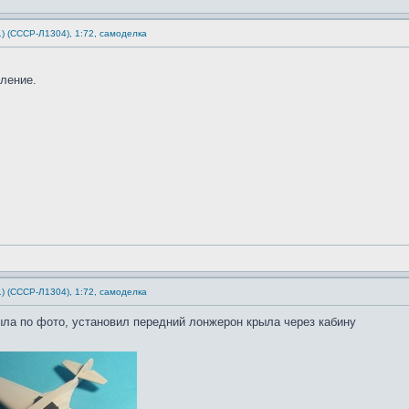
1) (СССР-Л1304), 1:72, самоделка
ление.
1) (СССР-Л1304), 1:72, самоделка
ла по фото, установил передний лонжерон крыла через кабину