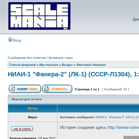
Дум
Вход
Сообщения без ответов
|
Активные темы
Список форумов
»
Мастерская
»
Воздух
»
Винтовая Авиация
НИАИ-1 "Фанера-2" (ЛК-1) (СССР-Л1304), 1
Страница
1
из
1
[ Сообщений: 24 ]
Версия для печати
Автор
Марат
Заголовок сообщения:
НИАИ-1 "Фанера-2" (ЛК-1) (
История создания здесь
http://airwar.ru/
Зарегистрирован:
18 янв 2011