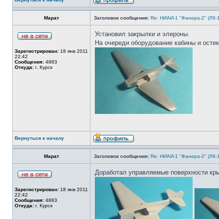
Марат
Заголовок сообщения:
Re: НИАИ-1 "Фанера-2" (ЛК-
Установил закрылки и элероны.
На очереди оборудование кабины и остек
Зарегистрирован:
18 янв 2011
22:42
Сообщения:
4883
Откуда:
г. Курск
Вернуться к началу
Марат
Заголовок сообщения:
Re: НИАИ-1 "Фанера-2" (ЛК-
Доработал управляемые поверхности кры
Зарегистрирован:
18 янв 2011
22:42
Сообщения:
4883
Откуда:
г. Курск