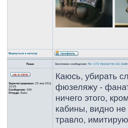
Вернуться к началу
Паша
Заголовок сообщения:
Re: 1/72 Heinkel He-111 Zwil
Каюсь, убирать с
Зарегистрирован:
25 янв 2011
фюзеляжу - фанат
15:05
Сообщения:
339
Откуда:
Baku
ничего этого, кр
кабины, видно не
травло, имитиру