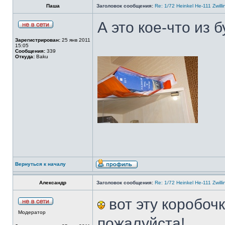
Паша
Заголовок сообщения:
Re: 1/72 Heinkel He-111 Zwil
А это кое-что из б
Зарегистрирован:
25 янв 2011
15:05
Сообщения:
339
Откуда:
Baku
Вернуться к началу
Александр
Заголовок сообщения:
Re: 1/72 Heinkel He-111 Zwil
вот эту коробоч
Модератор
пожалуйста!