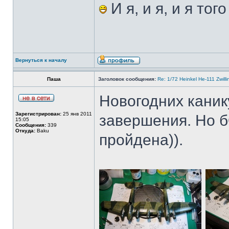
И я, и я, и я тог
Вернуться к началу
Паша
Заголовок сообщения:
Re: 1/72 Heinkel He-111 Zwil
Новогодних каник
Зарегистрирован:
25 янв 2011
завершения. Но б
15:05
Сообщения:
339
Откуда:
Baku
пройдена)).