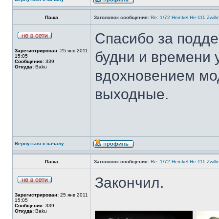
Паша
Заголовок сообщения:
Re: 1/72 Heinkel He-111 Zwil
Спасибо за подде
Зарегистрирован:
25 янв 2011
будни и времени 
15:05
Сообщения:
339
Откуда:
Baku
вдохновением мо
выходные.
Вернуться к началу
Паша
Заголовок сообщения:
Re: 1/72 Heinkel He-111 Zwil
Закончил.
Зарегистрирован:
25 янв 2011
15:05
Сообщения:
339
Откуда:
Baku