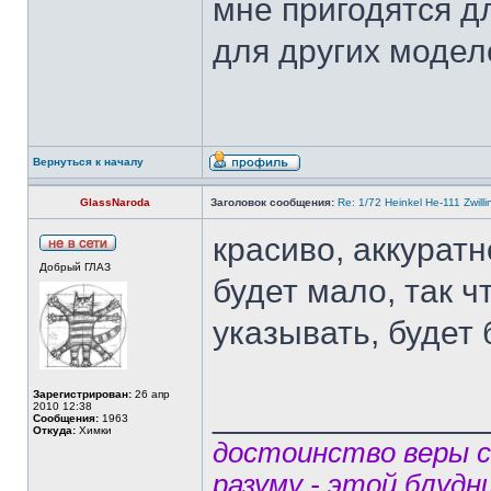
мне пригодятся д
для других модел
Вернуться к началу
GlassNaroda
Заголовок сообщения:
Re: 1/72 Heinkel He-111 Zwil
красиво, аккуратн
Добрый ГЛАЗ
будет мало, так ч
указывать, будет
Зарегистрирован:
26 апр
______________
2010 12:38
Сообщения:
1963
Откуда:
Химки
достоинство веры 
разуму - этой блудн