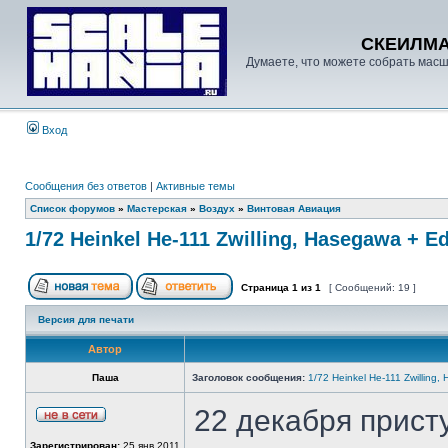
СКЕИЛМ
Думаете, что можете собрать масш
Вход
Сообщения без ответов
|
Активные темы
Список форумов
»
Мастерская
»
Воздух
»
Винтовая Авиация
1/72 Heinkel He-111 Zwilling, Hasegawa + E
Страница
1
из
1
[ Сообщений: 19 ]
Версия для печати
Автор
Паша
Заголовок сообщения:
1/72 Heinkel He-111 Zwilling
22 декабря присту
Зарегистрирован:
25 янв 2011