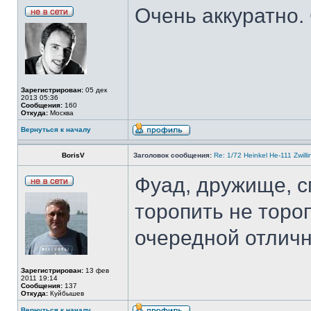
Очень аккуратно.
Зарегистрирован:
05 дек
2013 05:36
Сообщения:
160
Откуда:
Москва
Вернуться к началу
BorisV
Заголовок сообщения:
Re: 1/72 Heinkel He-111 Zwil
Фуад, дружище, с
торопить не торо
очередной отличн
Зарегистрирован:
13 фев
2011 19:14
Сообщения:
137
Откуда:
Куйбышев
Вернуться к началу