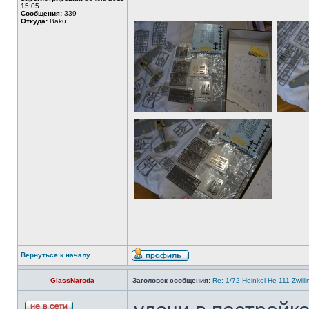
15:05
Сообщения:
339
Откуда:
Baku
Вернуться к началу
GlassNaroda
Заголовок сообщения:
Re: 1/72 Heinkel He-111 Zwil