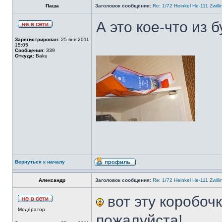
Паша
Заголовок сообщения:
Re: 1/72 Heinkel He-111 Zwil
А это кое-что из б
Зарегистрирован:
25 янв 2011
15:05
Сообщения:
339
Откуда:
Baku
Вернуться к началу
Александр
Заголовок сообщения:
Re: 1/72 Heinkel He-111 Zwil
вот эту коробоч
Модератор
пожалуйста!