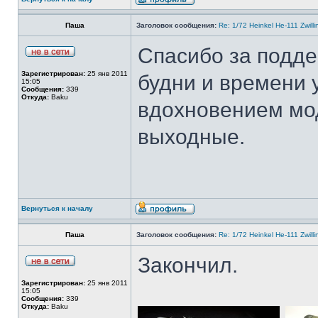
Паша
Заголовок сообщения:
Re: 1/72 Heinkel He-111 Zwil
Спасибо за подде
Зарегистрирован:
25 янв 2011
будни и времени 
15:05
Сообщения:
339
Откуда:
Baku
вдохновением мо
выходные.
Вернуться к началу
Паша
Заголовок сообщения:
Re: 1/72 Heinkel He-111 Zwil
Закончил.
Зарегистрирован:
25 янв 2011
15:05
Сообщения:
339
Откуда:
Baku