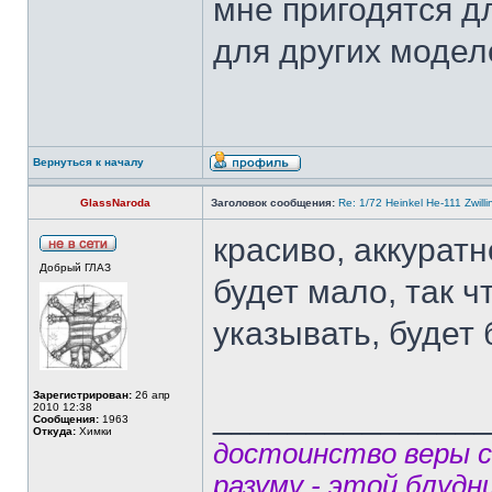
мне пригодятся д
для других модел
Вернуться к началу
GlassNaroda
Заголовок сообщения:
Re: 1/72 Heinkel He-111 Zwil
красиво, аккуратн
Добрый ГЛАЗ
будет мало, так ч
указывать, будет
Зарегистрирован:
26 апр
______________
2010 12:38
Сообщения:
1963
Откуда:
Химки
достоинство веры 
разуму - этой блудн