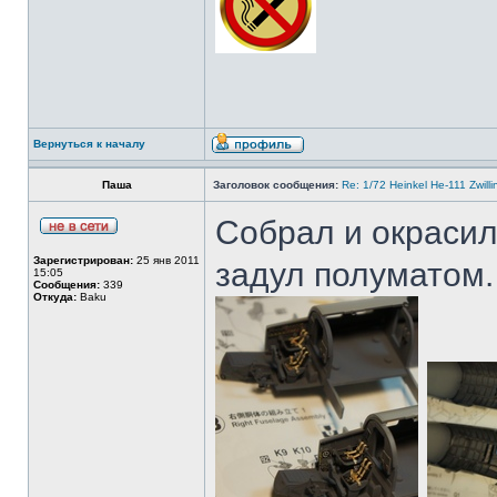
Вернуться к началу
Паша
Заголовок сообщения:
Re: 1/72 Heinkel He-111 Zwil
Собрал и окрасил
Зарегистрирован:
25 янв 2011
задул полуматом.
15:05
Сообщения:
339
Откуда:
Baku