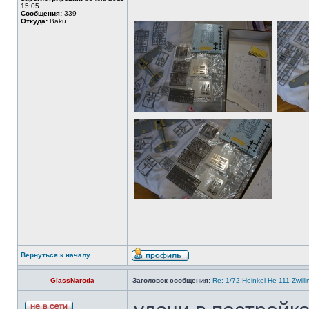
15:05
Сообщения:
339
Откуда:
Baku
Вернуться к началу
GlassNaroda
Заголовок сообщения:
Re: 1/72 Heinkel He-111 Zwil