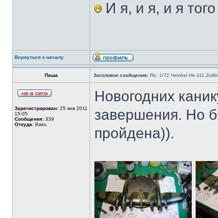
И я, и я, и я тог
Вернуться к началу
Паша
Заголовок сообщения:
Re: 1/72 Heinkel He-111 Zwil
Новогодних каник
Зарегистрирован:
25 янв 2011
завершения. Но б
15:05
Сообщения:
339
Откуда:
Baku
пройдена)).