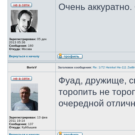
Очень аккуратно.
Зарегистрирован:
05 дек
2013 05:36
Сообщения:
160
Откуда:
Москва
Вернуться к началу
BorisV
Заголовок сообщения:
Re: 1/72 Heinkel He-111 Zwil
Фуад, дружище, с
торопить не торо
очередной отличн
Зарегистрирован:
13 фев
2011 19:14
Сообщения:
137
Откуда:
Куйбышев
Вернуться к началу