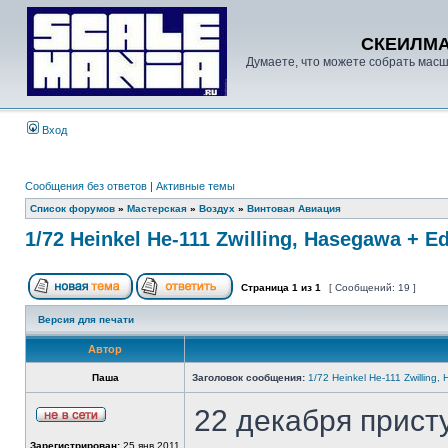
СКЕИЛМ
Думаете, что можете собрать масш
Вход
Сообщения без ответов
|
Активные темы
Список форумов
»
Мастерская
»
Воздух
»
Винтовая Авиация
1/72 Heinkel He-111 Zwilling, Hasegawa + E
Страница
1
из
1
[ Сообщений: 19 ]
Версия для печати
Автор
Паша
Заголовок сообщения:
1/72 Heinkel He-111 Zwilling
22 декабря присту
Зарегистрирован:
25 янв 2011