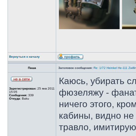
Вернуться к началу
Паша
Заголовок сообщения:
Re: 1/72 Heinkel He-111 Zwil
Каюсь, убирать с
Зарегистрирован:
25 янв 2011
фюзеляжу - фанат
15:05
Сообщения:
339
Откуда:
Baku
ничего этого, кр
кабины, видно не
травло, имитиру