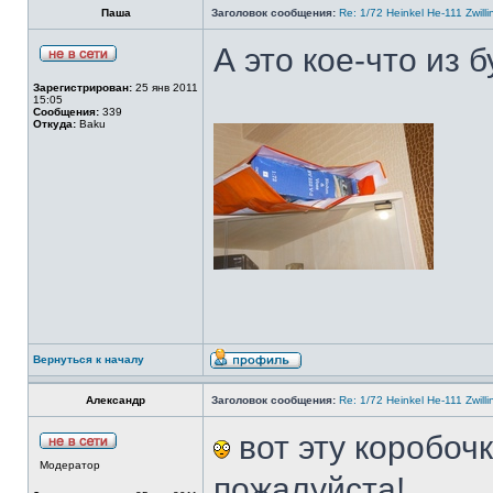
Паша
Заголовок сообщения:
Re: 1/72 Heinkel He-111 Zwil
А это кое-что из б
Зарегистрирован:
25 янв 2011
15:05
Сообщения:
339
Откуда:
Baku
Вернуться к началу
Александр
Заголовок сообщения:
Re: 1/72 Heinkel He-111 Zwil
вот эту коробоч
Модератор
пожалуйста!