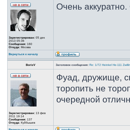
Очень аккуратно.
Зарегистрирован:
05 дек
2013 05:36
Сообщения:
160
Откуда:
Москва
Вернуться к началу
BorisV
Заголовок сообщения:
Re: 1/72 Heinkel He-111 Zwil
Фуад, дружище, с
торопить не торо
очередной отличн
Зарегистрирован:
13 фев
2011 19:14
Сообщения:
137
Откуда:
Куйбышев
Вернуться к началу