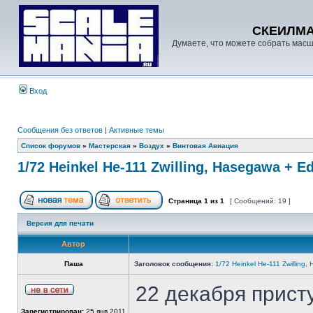
СКЕИЛМ
Думаете, что можете собрать масш
Вход
Сообщения без ответов
|
Активные темы
Список форумов
»
Мастерская
»
Воздух
»
Винтовая Авиация
1/72 Heinkel He-111 Zwilling, Hasegawa + E
Страница
1
из
1
[ Сообщений: 19 ]
Версия для печати
Автор
Паша
Заголовок сообщения:
1/72 Heinkel He-111 Zwilling
22 декабря присту
Зарегистрирован:
25 янв 2011