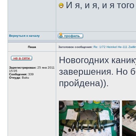
И я, и я, и я тог
Вернуться к началу
Паша
Заголовок сообщения:
Re: 1/72 Heinkel He-111 Zwil
Новогодних каник
Зарегистрирован:
25 янв 2011
завершения. Но б
15:05
Сообщения:
339
Откуда:
Baku
пройдена)).