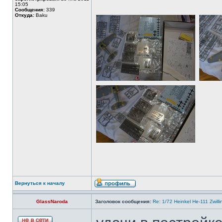
15:05
Сообщения:
339
Откуда:
Baku
Вернуться к началу
GlassNaroda
Заголовок сообщения:
Re: 1/72 Heinkel He-111 Zwil