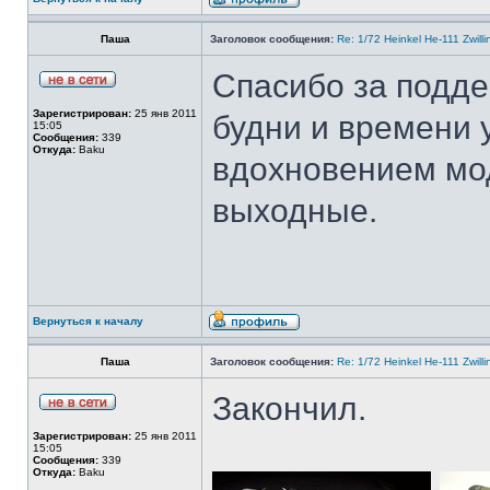
Паша
Заголовок сообщения:
Re: 1/72 Heinkel He-111 Zwil
Спасибо за подде
Зарегистрирован:
25 янв 2011
будни и времени 
15:05
Сообщения:
339
Откуда:
Baku
вдохновением мо
выходные.
Вернуться к началу
Паша
Заголовок сообщения:
Re: 1/72 Heinkel He-111 Zwil
Закончил.
Зарегистрирован:
25 янв 2011
15:05
Сообщения:
339
Откуда:
Baku