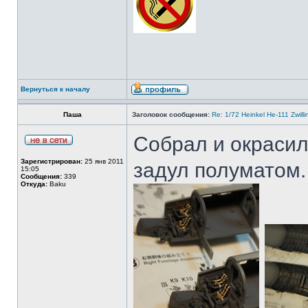
Вернуться к началу
Паша
Заголовок сообщения:
Re: 1/72 Heinkel He-111 Zwil
Собрал и окрасил
Зарегистрирован:
25 янв 2011
задул полуматом.
15:05
Сообщения:
339
Откуда:
Baku