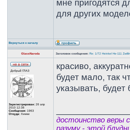
мне пригодятся д
для других модел
Вернуться к началу
GlassNaroda
Заголовок сообщения:
Re: 1/72 Heinkel He-111 Zwil
красиво, аккуратн
Добрый ГЛАЗ
будет мало, так ч
указывать, будет
Зарегистрирован:
26 апр
______________
2010 12:38
Сообщения:
1963
Откуда:
Химки
достоинство веры 
разуму - этой блудн