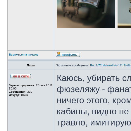
Вернуться к началу
Паша
Заголовок сообщения:
Re: 1/72 Heinkel He-111 Zwil
Каюсь, убирать с
Зарегистрирован:
25 янв 2011
фюзеляжу - фанат
15:05
Сообщения:
339
Откуда:
Baku
ничего этого, кр
кабины, видно не
травло, имитиру