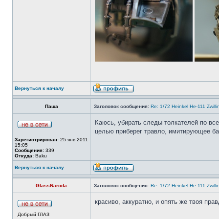
Вернуться к началу
Паша
Заголовок сообщения:
Re: 1/72 Heinkel He-111 Zwil
Каюсь, убирать следы толкателей по все
целью приберег травло, имитирующее ба
Зарегистрирован:
25 янв 2011
15:05
Сообщения:
339
Откуда:
Baku
Вернуться к началу
GlassNaroda
Заголовок сообщения:
Re: 1/72 Heinkel He-111 Zwil
красиво, аккуратно, и опять же твоя пра
Добрый ГЛАЗ