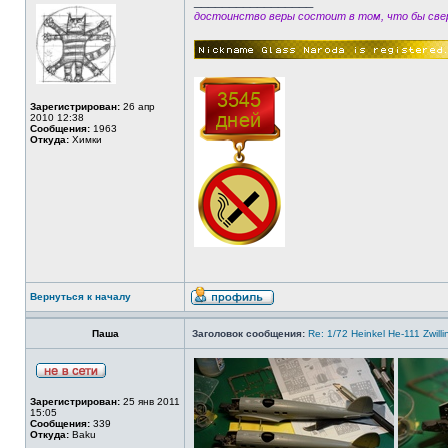
_________________
достоинство веры состоит в том, что бы свер
Зарегистрирован:
26 апр
2010 12:38
Сообщения:
1963
Откуда:
Химки
Вернуться к началу
Паша
Заголовок сообщения:
Re: 1/72 Heinkel He-111 Zwil
Зарегистрирован:
25 янв 2011
15:05
Сообщения:
339
Откуда:
Baku