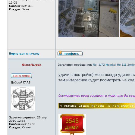
15:05
Сообщения:
339
Откуда:
Baku
Вернуться к началу
GlassNaroda
Заголовок сообщения:
Re: 1/72 Heinkel He-111 Zwil
удачи в постройке) меня всегда удивлял
тем интереснее будет посмотреть на ход 
Добрый ГЛАЗ
_________________
достоинство веры состоит в том, что бы свер
Зарегистрирован:
26 апр
2010 12:38
Сообщения:
1963
Откуда:
Химки