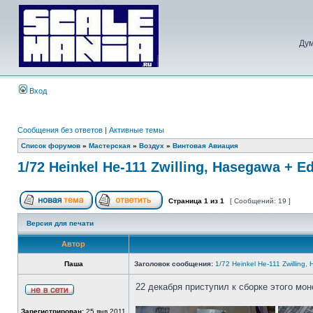
Дум
Вход
Сообщения без ответов
|
Активные темы
Список форумов
»
Мастерская
»
Воздух
»
Винтовая Авиация
1/72 Heinkel He-111 Zwilling, Hasegawa + E
Страница
1
из
1
[ Сообщений: 19 ]
Версия для печати
Автор
Паша
Заголовок сообщения:
1/72 Heinkel He-111 Zwilling
22 декабря приступил к сборке этого мон
Зарегистрирован:
25 янв 2011