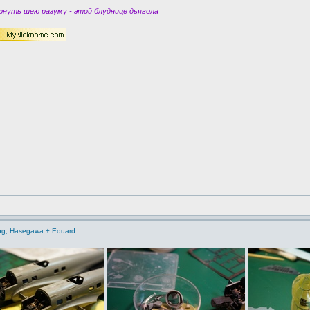
нуть шею разуму - этой блуднице дьявола
ling, Hasegawa + Eduard