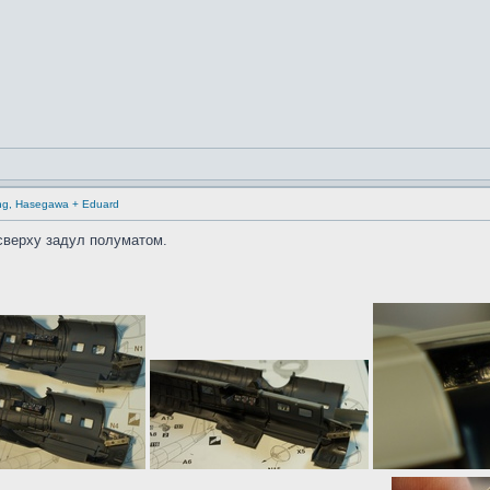
ling, Hasegawa + Eduard
сверху задул полуматом.