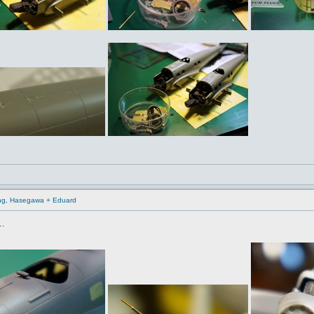
ling, Hasegawa + Eduard
..