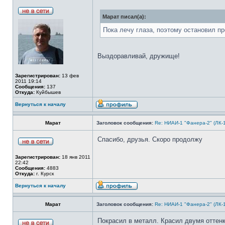
Марат писал(а):
Пока лечу глаза, поэтому остановил п
Выздоравливай, дружище!
Зарегистрирован:
13 фев
2011 19:14
Сообщения:
137
Откуда:
Куйбышев
Вернуться к началу
Марат
Заголовок сообщения:
Re: НИАИ-1 "Фанера-2" (ЛК-
Спасибо, друзья. Скоро продолжу
Зарегистрирован:
18 янв 2011
22:42
Сообщения:
4883
Откуда:
г. Курск
Вернуться к началу
Марат
Заголовок сообщения:
Re: НИАИ-1 "Фанера-2" (ЛК-
Покрасил в металл. Красил двумя оттенка