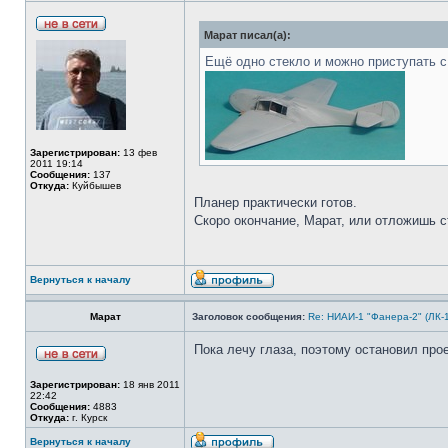
Марат писал(а):
Ещё одно стекло и можно приступать 
Зарегистрирован:
13 фев
2011 19:14
Сообщения:
137
Откуда:
Куйбышев
Планер практически готов.
Скоро окончание, Марат, или отложишь с
Вернуться к началу
Марат
Заголовок сообщения:
Re: НИАИ-1 "Фанера-2" (ЛК-
Пока лечу глаза, поэтому остановил про
Зарегистрирован:
18 янв 2011
22:42
Сообщения:
4883
Откуда:
г. Курск
Вернуться к началу