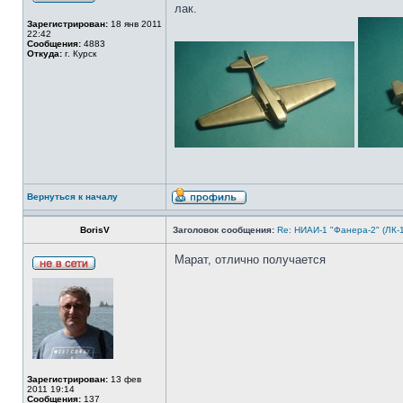
лак.
Зарегистрирован:
18 янв 2011
22:42
Сообщения:
4883
Откуда:
г. Курск
Вернуться к началу
BorisV
Заголовок сообщения:
Re: НИАИ-1 "Фанера-2" (ЛК-
Марат, отлично получается
Зарегистрирован:
13 фев
2011 19:14
Сообщения:
137