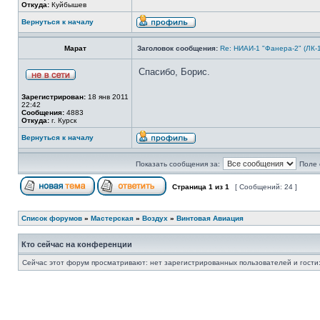
Откуда:
Куйбышев
Вернуться к началу
Марат
Заголовок сообщения:
Re: НИАИ-1 "Фанера-2" (ЛК-
Спасибо, Борис.
Зарегистрирован:
18 янв 2011
22:42
Сообщения:
4883
Откуда:
г. Курск
Вернуться к началу
Показать сообщения за:
Поле 
Страница
1
из
1
[ Сообщений: 24 ]
Список форумов
»
Мастерская
»
Воздух
»
Винтовая Авиация
Кто сейчас на конференции
Сейчас этот форум просматривают: нет зарегистрированных пользователей и гости: