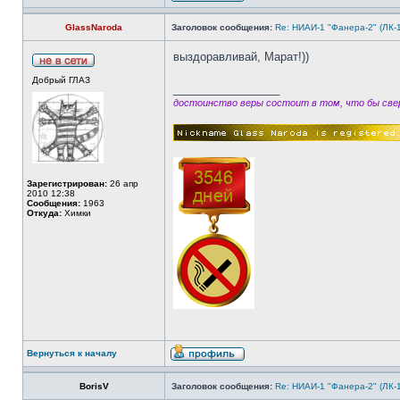
GlassNaroda
Заголовок сообщения:
Re: НИАИ-1 "Фанера-2" (ЛК-
выздоравливай, Марат!))
Добрый ГЛАЗ
_________________
достоинство веры состоит в том, что бы свер
Зарегистрирован:
26 апр
2010 12:38
Сообщения:
1963
Откуда:
Химки
Вернуться к началу
BorisV
Заголовок сообщения:
Re: НИАИ-1 "Фанера-2" (ЛК-