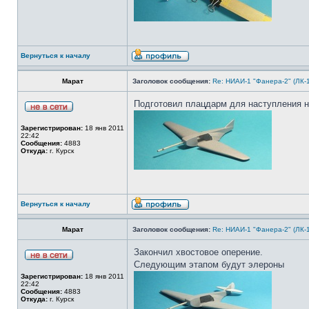
Вернуться к началу
Марат
Заголовок сообщения:
Re: НИАИ-1 "Фанера-2" (ЛК-
Подготовил плацдарм для наступления на
Зарегистрирован:
18 янв 2011
22:42
Сообщения:
4883
Откуда:
г. Курск
Вернуться к началу
Марат
Заголовок сообщения:
Re: НИАИ-1 "Фанера-2" (ЛК-
Закончил хвостовое оперение.
Следующим этапом будут элероны
Зарегистрирован:
18 янв 2011
22:42
Сообщения:
4883
Откуда:
г. Курск