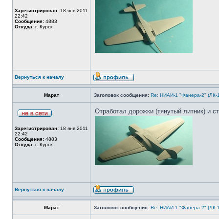
Зарегистрирован:
18 янв 2011
22:42
Сообщения:
4883
Откуда:
г. Курск
Вернуться к началу
Марат
Заголовок сообщения:
Re: НИАИ-1 "Фанера-2" (ЛК-
Отработал дорожки (тянутый литник) и ст
Зарегистрирован:
18 янв 2011
22:42
Сообщения:
4883
Откуда:
г. Курск
Вернуться к началу
Марат
Заголовок сообщения:
Re: НИАИ-1 "Фанера-2" (ЛК-