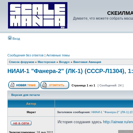
СКЕИЛМ
Думаете, что можете собрать масш
Вход
Сообщения без ответов
|
Активные темы
Список форумов
»
Мастерская
»
Воздух
»
Винтовая Авиация
НИАИ-1 "Фанера-2" (ЛК-1) (СССР-Л1304), 1
Страница
1
из
1
[ Сообщений: 24 ]
Версия для печати
Автор
Марат
Заголовок сообщения:
НИАИ-1 "Фанера-2" (ЛК-1) (
История создания здесь
http://airwar.ru/
Зарегистрирован:
18 янв 2011