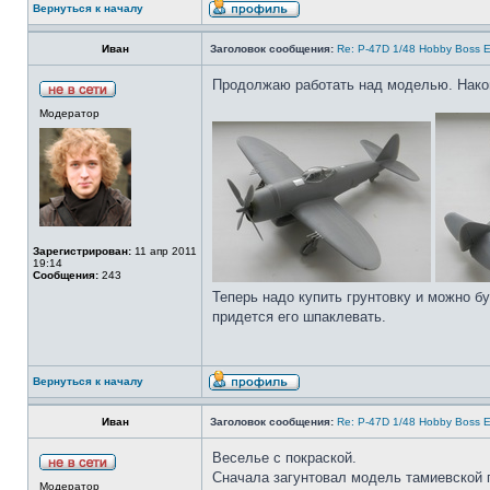
Вернуться к началу
Иван
Заголовок сообщения:
Re: P-47D 1/48 Hobby Boss E
Продолжаю работать над моделью. Након
Модератор
Зарегистрирован:
11 апр 2011
19:14
Сообщения:
243
Теперь надо купить грунтовку и можно б
придется его шпаклевать.
Вернуться к началу
Иван
Заголовок сообщения:
Re: P-47D 1/48 Hobby Boss E
Веселье с покраской.
Сначала загунтовал модель тамиевской г
Модератор