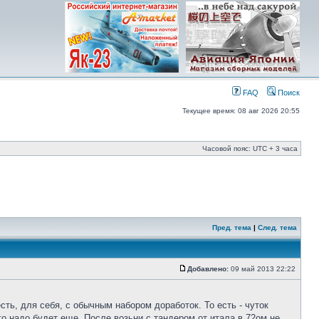
FAQ
Поиск
Текущее время: 08 авг 2026 20:55
Часовой пояс: UTC + 3 часа
Пред. тема
|
След. тема
Добавлено:
09 май 2013 22:22
сть, для себя, с обычным набором доработок. То есть - чуток
о надо будет еще. После возьни с тандером от итала в 72ом не