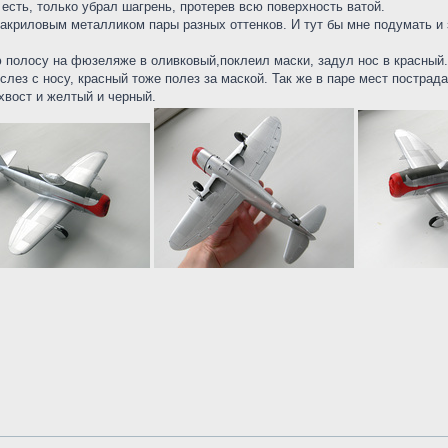
 есть, только убрал шагрень, протерев всю поверхность ватой.
криловым металликом пары разных оттенков. И тут бы мне подумать и з
полосу на фюзеляже в оливковый,поклеил маски, задул нос в красный.Ан
слез с носу, красный тоже полез за маской. Так же в паре мест пострад
хвост и желтый и черный.