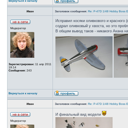
Вернуться к началу
Иван
Заголовок сообщения:
Re: P-47D 1/48 Hobby Boss E
Исправил косяки оливкового и красного 
содрал оливковый у хвоста, но это проб
Модератор
В общем вывод таков - никакого Акана на
Зарегистрирован:
11 апр 2011
19:14
Сообщения:
243
Вернуться к началу
Иван
Заголовок сообщения:
Re: P-47D 1/48 Hobby Boss E
И финальный вид модели
Модератор