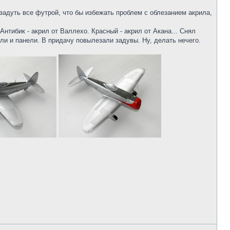
адуть все футрой, что бы избежать проблем с облезанием акрила,
тибик - акрил от Валлехо. Красный - акрил от Акана... Снял
али и панели. В придачу повылезали задувы. Ну, делать нечего.