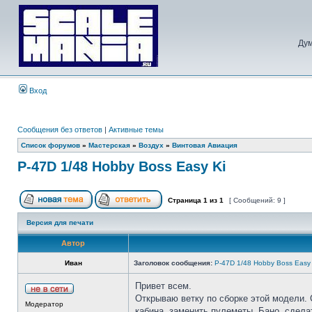
Дум
Вход
Сообщения без ответов
|
Активные темы
Список форумов
»
Мастерская
»
Воздух
»
Винтовая Авиация
P-47D 1/48 Hobby Boss Easy Ki
Страница
1
из
1
[ Сообщений: 9 ]
Версия для печати
Автор
Иван
Заголовок сообщения:
P-47D 1/48 Hobby Boss Easy 
Привет всем.
Открываю ветку по сборке этой модели. С
Модератор
кабина, заменить пулеметы, Бано, сдела