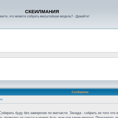
СКЕИЛМАНИЯ
аете, что можете собрать масштабную модель? - Думайте!
Сообщение
Ki
обирать буду без заморочек по матчасти. Зачада - собрать из того что е
ть проводку на шасси и может быть еше кое какие мелочи. Проклепать ег