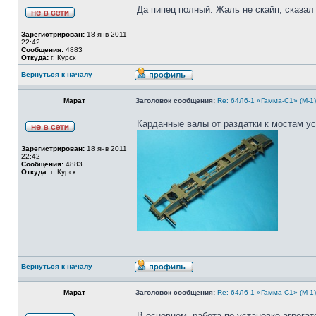
Да пипец полный. Жаль не скайп, сказал 
Зарегистрирован:
18 янв 2011
22:42
Сообщения:
4883
Откуда:
г. Курск
Вернуться к началу
Марат
Заголовок сообщения:
Re: 64Л6-1 «Гамма-С1» (М-1
Карданные валы от раздатки к мостам у
Зарегистрирован:
18 янв 2011
22:42
Сообщения:
4883
Откуда:
г. Курск
Вернуться к началу
Марат
Заголовок сообщения:
Re: 64Л6-1 «Гамма-С1» (М-1
В основном, работа по установке агрега