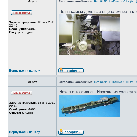
Марат
Заголовок сообщения:
Re: 64Л6-1 «Гамма-С1» (М-1
Но на самом деле всё ещё сложнее, т.к. 
Зарегистрирован:
18 янв 2011
22:42
Сообщения:
4883
Откуда:
г. Курск
Вернуться к началу
Марат
Заголовок сообщения:
Re: 64Л6-1 «Гамма-С1» (М-1
Начал с торсионов. Нарезал из уховёрто
Зарегистрирован:
18 янв 2011
22:42
Сообщения:
4883
Откуда:
г. Курск
Вернуться к началу