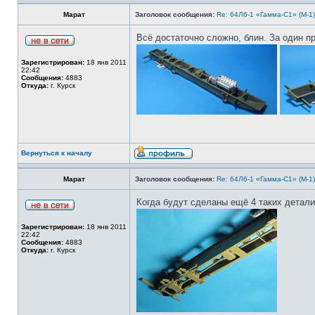
Марат
Заголовок сообщения:
Re: 64Л6-1 «Гамма-С1» (М-1
Всё достаточно сложно, блин. За один пр
Зарегистрирован:
18 янв 2011
22:42
Сообщения:
4883
Откуда:
г. Курск
Вернуться к началу
Марат
Заголовок сообщения:
Re: 64Л6-1 «Гамма-С1» (М-1
Когда будут сделаны ещё 4 таких детали
Зарегистрирован:
18 янв 2011
22:42
Сообщения:
4883
Откуда:
г. Курск