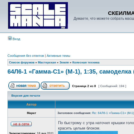
СКЕИЛМ
Думаете, что можете собрать масш
Вход
Сообщения без ответов
|
Активные темы
Список форумов
»
Мастерская
»
Земля
»
Колесная техника
64Л6-1 «Гамма-С1» (М-1), 1:35, самоделка 
Страница
2
из
8
[ Сообщений: 194 ]
Версия для печати
Автор
Марат
Заголовок сообщения:
Re: 64Л6-1 «Гамма-С1» (М-1
По быстрому с утра наточил крышки голо
красить целым блоком.
Зарегистрирован:
18 янв 2011