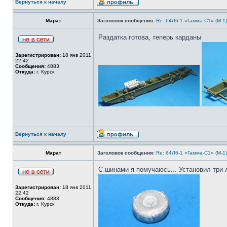
Вернуться к началу
Марат
Заголовок сообщения:
Re: 64Л6-1 «Гамма-С1» (М-1
Раздатка готова, теперь карданы
Зарегистрирован:
18 янв 2011
22:42
Сообщения:
4883
Откуда:
г. Курск
Вернуться к началу
Марат
Заголовок сообщения:
Re: 64Л6-1 «Гамма-С1» (М-1
С шинами я помучаюсь... Установил три 
Зарегистрирован:
18 янв 2011
22:42
Сообщения:
4883
Откуда:
г. Курск