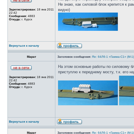
Не знаю, как силовой блок крепится к р
видно)
Зарегистрирован:
18 янв 2011
22:42
Сообщения:
4883
Откуда:
г. Курск
Вернуться к началу
Марат
Заголовок сообщения:
Re: 64Л6-1 «Гамма-С1» (М-1
На этом основные работы по силовому б
приступлю к переднему мосту, т.к. его н
Зарегистрирован:
18 янв 2011
22:42
Сообщения:
4883
Откуда:
г. Курск
Вернуться к началу
Марат
Заголовок сообщения:
Re: 64Л6-1 «Гамма-С1» (М-1