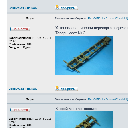
Вернуться к началу
Марат
Заголовок сообщения:
Re: 64Л6-1 «Гамма-С1» (М-1
Установлена силовая переборка заднего 
Теперь мост № 2.
Зарегистрирован:
18 янв 2011
22:42
Сообщения:
4883
Откуда:
г. Курск
Вернуться к началу
Марат
Заголовок сообщения:
Re: 64Л6-1 «Гамма-С1» (М-1
Второй мост установлен
Зарегистрирован:
18 янв 2011
22:42
Сообщения:
4883