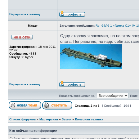
Вернуться к началу
Марат
Заголовок сообщения:
Re: 64Л6-1 «Гамма-С1» (М-1
Одну сторону я закончил, но на этом зак
спать. Непривычно, но надо себя заставл
Зарегистрирован:
18 янв 2011
22:42
Сообщения:
4883
Откуда:
г. Курск
Вернуться к началу
Показать сообщения за:
Поле 
Страница
2
из
8
[ Сообщений: 194 ]
Список форумов
»
Мастерская
»
Земля
»
Колесная техника
Кто сейчас на конференции
Сейчас этот форум просматривают: нет зарегистрированных пользователей и гости: