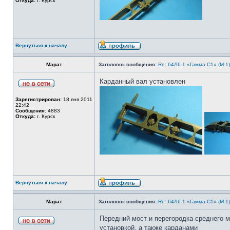
Откуда:
г. Курск
Вернуться к началу
Марат
Заголовок сообщения:
Re: 64Л6-1 «Гамма-С1» (М-1
Карданный вал установлен
Зарегистрирован:
18 янв 2011
22:42
Сообщения:
4883
Откуда:
г. Курск
Вернуться к началу
Марат
Заголовок сообщения:
Re: 64Л6-1 «Гамма-С1» (М-1
Передний мост и перегородка среднего м
установкой, а также карданами