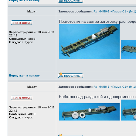
Вернуться к началу
Марат
Заголовок сообщения:
Re: 64Л6-1 «Гамма-С1» (М-1
Приготовил на завтра заготовку распред
Зарегистрирован:
18 янв 2011
22:42
Сообщения:
4883
Откуда:
г. Курск
Вернуться к началу
Марат
Заголовок сообщения:
Re: 64Л6-1 «Гамма-С1» (М-1
Работаю над раздаткой и одновременно 
Зарегистрирован:
18 янв 2011
22:42
Сообщения:
4883
Откуда:
г. Курск