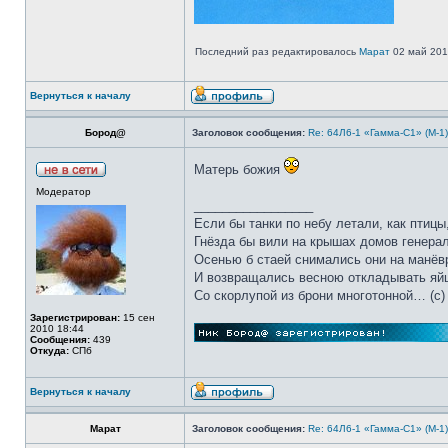
Последний раз редактировалось
Марат
02 май 2013
Вернуться к началу
Бород@
Заголовок сообщения:
Re: 64Л6-1 «Гамма-С1» (М-1
Матерь божия
Модератор
_________________
Если бы танки по небу летали, как птицы
Гнёзда бы вили на крышах домов генерал
Осенью б стаей снимались они на манёв
И возвращались весною откладывать яй
Со скорлупой из брони многотонной… (c)
Зарегистрирован:
15 сен
2010 18:44
Сообщения:
439
Откуда:
СПб
Вернуться к началу
Марат
Заголовок сообщения:
Re: 64Л6-1 «Гамма-С1» (М-1