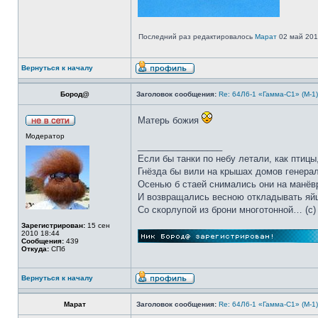
Последний раз редактировалось
Марат
02 май 2013
Вернуться к началу
Бород@
Заголовок сообщения:
Re: 64Л6-1 «Гамма-С1» (М-1
Матерь божия
Модератор
_________________
Если бы танки по небу летали, как птицы
Гнёзда бы вили на крышах домов генерал
Осенью б стаей снимались они на манёв
И возвращались весною откладывать яй
Со скорлупой из брони многотонной… (c)
Зарегистрирован:
15 сен
2010 18:44
Сообщения:
439
Откуда:
СПб
Вернуться к началу
Марат
Заголовок сообщения:
Re: 64Л6-1 «Гамма-С1» (М-1