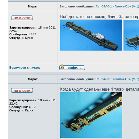
Марат
Заголовок сообщения:
Re: 64Л6-1 «Гамма-С1» (М-1
Всё достаточно сложно, блин. За один пр
Зарегистрирован:
18 янв 2011
22:42
Сообщения:
4883
Откуда:
г. Курск
Вернуться к началу
Марат
Заголовок сообщения:
Re: 64Л6-1 «Гамма-С1» (М-1
Когда будут сделаны ещё 4 таких детали
Зарегистрирован:
18 янв 2011
22:42
Сообщения:
4883
Откуда:
г. Курск