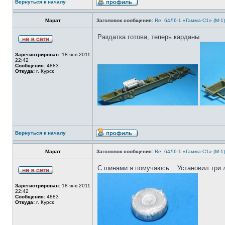
Вернуться к началу
Марат
Заголовок сообщения:
Re: 64Л6-1 «Гамма-С1» (М-1
Раздатка готова, теперь карданы
Зарегистрирован:
18 янв 2011
22:42
Сообщения:
4883
Откуда:
г. Курск
Вернуться к началу
Марат
Заголовок сообщения:
Re: 64Л6-1 «Гамма-С1» (М-1
С шинами я помучаюсь... Установил три 
Зарегистрирован:
18 янв 2011
22:42
Сообщения:
4883
Откуда:
г. Курск