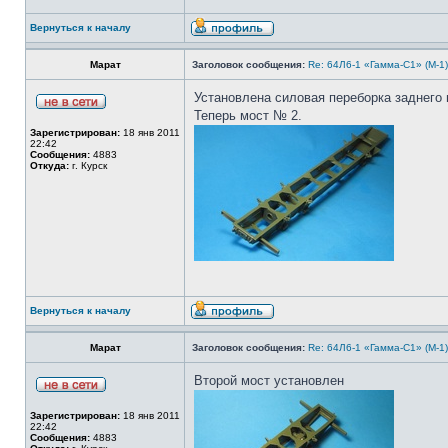
Вернуться к началу
Марат
Заголовок сообщения:
Re: 64Л6-1 «Гамма-С1» (М-1
Установлена силовая переборка заднего 
Теперь мост № 2.
Зарегистрирован:
18 янв 2011
22:42
Сообщения:
4883
Откуда:
г. Курск
Вернуться к началу
Марат
Заголовок сообщения:
Re: 64Л6-1 «Гамма-С1» (М-1
Второй мост установлен
Зарегистрирован:
18 янв 2011
22:42
Сообщения:
4883