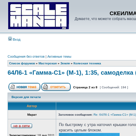
СКЕИЛМ
Думаете, что можете собрать масш
Вход
Сообщения без ответов
|
Активные темы
Список форумов
»
Мастерская
»
Земля
»
Колесная техника
64Л6-1 «Гамма-С1» (М-1), 1:35, самоделка 
Страница
2
из
8
[ Сообщений: 194 ]
Версия для печати
Автор
Марат
Заголовок сообщения:
Re: 64Л6-1 «Гамма-С1» (М-1
По быстрому с утра наточил крышки голо
красить целым блоком.
Зарегистрирован:
18 янв 2011