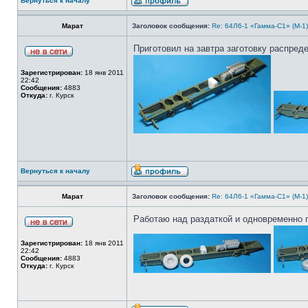
Вернуться к началу
Марат
Заголовок сообщения:
Re: 64Л6-1 «Гамма-С1» (М-1
Приготовил на завтра заготовку распред
Зарегистрирован:
18 янв 2011
22:42
Сообщения:
4883
Откуда:
г. Курск
Вернуться к началу
Марат
Заголовок сообщения:
Re: 64Л6-1 «Гамма-С1» (М-1
Работаю над раздаткой и одновременно 
Зарегистрирован:
18 янв 2011
22:42
Сообщения:
4883
Откуда:
г. Курск