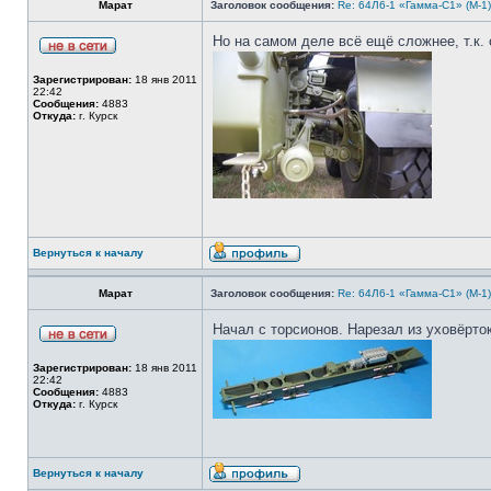
Марат
Заголовок сообщения:
Re: 64Л6-1 «Гамма-С1» (М-1
Но на самом деле всё ещё сложнее, т.к. 
Зарегистрирован:
18 янв 2011
22:42
Сообщения:
4883
Откуда:
г. Курск
Вернуться к началу
Марат
Заголовок сообщения:
Re: 64Л6-1 «Гамма-С1» (М-1
Начал с торсионов. Нарезал из уховёрто
Зарегистрирован:
18 янв 2011
22:42
Сообщения:
4883
Откуда:
г. Курск
Вернуться к началу