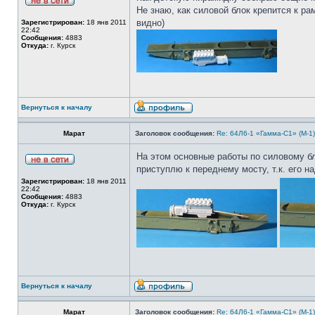
Не знаю, как силовой блок крепится к р
видно)
Зарегистрирован:
18 янв 2011
22:42
Сообщения:
4883
Откуда:
г. Курск
Вернуться к началу
Марат
Заголовок сообщения:
Re: 64Л6-1 «Гамма-С1» (М-1
На этом основные работы по силовому б
приступлю к переднему мосту, т.к. его н
Зарегистрирован:
18 янв 2011
22:42
Сообщения:
4883
Откуда:
г. Курск
Вернуться к началу
Марат
Заголовок сообщения:
Re: 64Л6-1 «Гамма-С1» (М-1