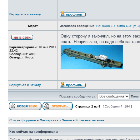
Вернуться к началу
Марат
Заголовок сообщения:
Re: 64Л6-1 «Гамма-С1» (М-1
Одну сторону я закончил, но на этом зак
спать. Непривычно, но надо себя заставл
Зарегистрирован:
18 янв 2011
22:42
Сообщения:
4883
Откуда:
г. Курск
Вернуться к началу
Показать сообщения за:
Поле 
Страница
2
из
8
[ Сообщений: 194 ]
Список форумов
»
Мастерская
»
Земля
»
Колесная техника
Кто сейчас на конференции
Сейчас этот форум просматривают: нет зарегистрированных пользователей и гости: