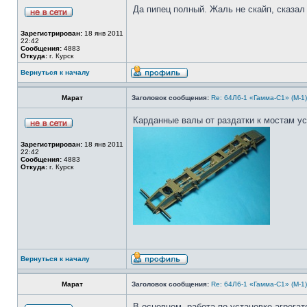
Да пипец полный. Жаль не скайп, сказал 
Зарегистрирован:
18 янв 2011
22:42
Сообщения:
4883
Откуда:
г. Курск
Вернуться к началу
Марат
Заголовок сообщения:
Re: 64Л6-1 «Гамма-С1» (М-1
Карданные валы от раздатки к мостам у
Зарегистрирован:
18 янв 2011
22:42
Сообщения:
4883
Откуда:
г. Курск
Вернуться к началу
Марат
Заголовок сообщения:
Re: 64Л6-1 «Гамма-С1» (М-1
В основном, работа по установке агрега