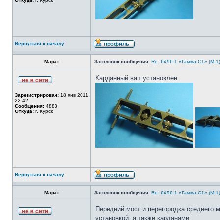
Откуда:
г. Курск
Вернуться к началу
Марат
Заголовок сообщения:
Re: 64Л6-1 «Гамма-С1» (М-1
Карданный вал установлен
Зарегистрирован:
18 янв 2011
22:42
Сообщения:
4883
Откуда:
г. Курск
Вернуться к началу
Марат
Заголовок сообщения:
Re: 64Л6-1 «Гамма-С1» (М-1
Передний мост и перегородка среднего м
установкой, а также карданами