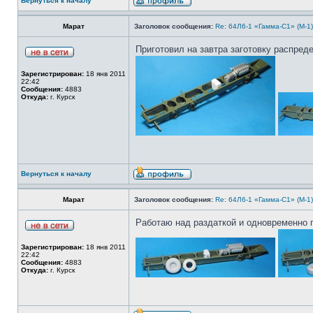
Вернуться к началу
Марат
Заголовок сообщения:
Re: 64Л6-1 «Гамма-С1» (М-1
Приготовил на завтра заготовку распред
Зарегистрирован:
18 янв 2011
22:42
Сообщения:
4883
Откуда:
г. Курск
Вернуться к началу
Марат
Заголовок сообщения:
Re: 64Л6-1 «Гамма-С1» (М-1
Работаю над раздаткой и одновременно 
Зарегистрирован:
18 янв 2011
22:42
Сообщения:
4883
Откуда:
г. Курск