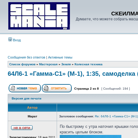
СКЕИЛМ
Думаете, что можете собрать масш
Вход
Сообщения без ответов
|
Активные темы
Список форумов
»
Мастерская
»
Земля
»
Колесная техника
64Л6-1 «Гамма-С1» (М-1), 1:35, самоделка 
Страница
2
из
8
[ Сообщений: 194 ]
Версия для печати
Автор
Марат
Заголовок сообщения:
Re: 64Л6-1 «Гамма-С1» (М-1
По быстрому с утра наточил крышки голо
красить целым блоком.
Зарегистрирован:
18 янв 2011