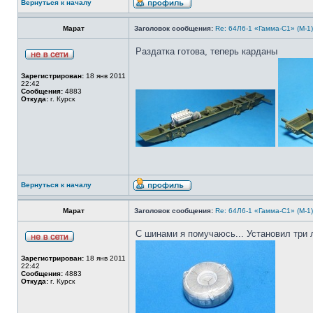
Вернуться к началу
Марат
Заголовок сообщения:
Re: 64Л6-1 «Гамма-С1» (М-1
Раздатка готова, теперь карданы
Зарегистрирован:
18 янв 2011
22:42
Сообщения:
4883
Откуда:
г. Курск
Вернуться к началу
Марат
Заголовок сообщения:
Re: 64Л6-1 «Гамма-С1» (М-1
С шинами я помучаюсь... Установил три 
Зарегистрирован:
18 янв 2011
22:42
Сообщения:
4883
Откуда:
г. Курск