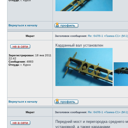
Откуда:
г. Курск
Вернуться к началу
Марат
Заголовок сообщения:
Re: 64Л6-1 «Гамма-С1» (М-1
Карданный вал установлен
Зарегистрирован:
18 янв 2011
22:42
Сообщения:
4883
Откуда:
г. Курск
Вернуться к началу
Марат
Заголовок сообщения:
Re: 64Л6-1 «Гамма-С1» (М-1
Передний мост и перегородка среднего м
установкой, а также карданами