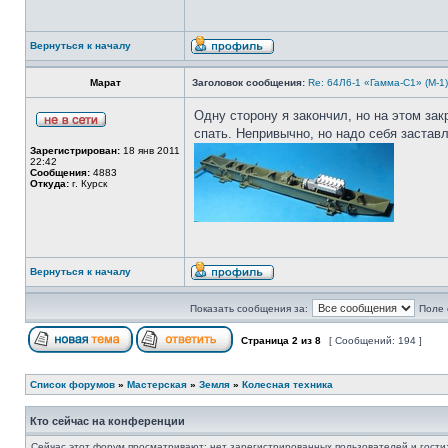
Вернуться к началу
Марат
Заголовок сообщения:
Re: 64Л6-1 «Гамма-С1» (М-1
Одну сторону я закончил, но на этом зак
спать. Непривычно, но надо себя заставл
Зарегистрирован:
18 янв 2011
22:42
Сообщения:
4883
Откуда:
г. Курск
Вернуться к началу
Показать сообщения за:
Поле 
Страница
2
из
8
[ Сообщений: 194 ]
Список форумов
»
Мастерская
»
Земля
»
Колесная техника
Кто сейчас на конференции
Сейчас этот форум просматривают: нет зарегистрированных пользователей и гости: