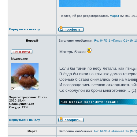
Последний раз редактировалось
Марат
02 май 2013
Вернуться к началу
Бород@
Заголовок сообщения:
Re: 64Л6-1 «Гамма-С1» (М-1
Матерь божия
Модератор
_________________
Если бы танки по небу летали, как птицы
Гнёзда бы вили на крышах домов генерал
Осенью б стаей снимались они на манёв
И возвращались весною откладывать яй
Со скорлупой из брони многотонной… (c)
Зарегистрирован:
15 сен
2010 18:44
Сообщения:
439
Откуда:
СПб
Вернуться к началу
Марат
Заголовок сообщения:
Re: 64Л6-1 «Гамма-С1» (М-1