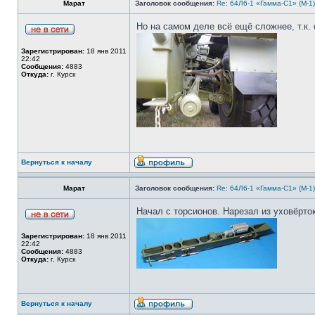
Марат
Заголовок сообщения:
Re: 64Л6-1 «Гамма-С1» (М-1
Но на самом деле всё ещё сложнее, т.к. 
Зарегистрирован:
18 янв 2011
22:42
Сообщения:
4883
Откуда:
г. Курск
Вернуться к началу
Марат
Заголовок сообщения:
Re: 64Л6-1 «Гамма-С1» (М-1
Начал с торсионов. Нарезал из уховёрто
Зарегистрирован:
18 янв 2011
22:42
Сообщения:
4883
Откуда:
г. Курск
Вернуться к началу