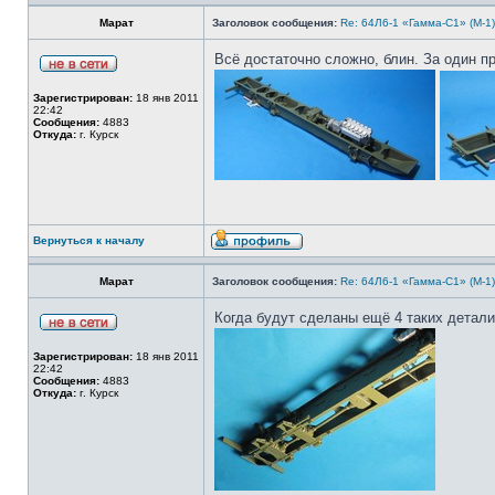
Марат
Заголовок сообщения:
Re: 64Л6-1 «Гамма-С1» (М-1
Всё достаточно сложно, блин. За один пр
Зарегистрирован:
18 янв 2011
22:42
Сообщения:
4883
Откуда:
г. Курск
Вернуться к началу
Марат
Заголовок сообщения:
Re: 64Л6-1 «Гамма-С1» (М-1
Когда будут сделаны ещё 4 таких детали
Зарегистрирован:
18 янв 2011
22:42
Сообщения:
4883
Откуда:
г. Курск