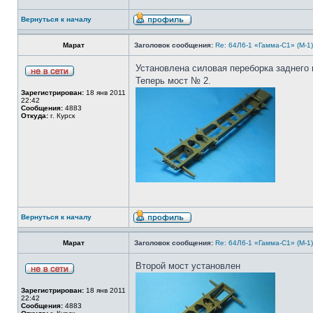
Вернуться к началу
Марат
Заголовок сообщения:
Re: 64Л6-1 «Гамма-С1» (М-1
Установлена силовая переборка заднего 
Теперь мост № 2.
Зарегистрирован:
18 янв 2011
22:42
Сообщения:
4883
Откуда:
г. Курск
Вернуться к началу
Марат
Заголовок сообщения:
Re: 64Л6-1 «Гамма-С1» (М-1
Второй мост установлен
Зарегистрирован:
18 янв 2011
22:42
Сообщения:
4883