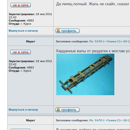
Да пипец полный. Жаль не скайп, сказал 
Зарегистрирован:
18 янв 2011
22:42
Сообщения:
4883
Откуда:
г. Курск
Вернуться к началу
Марат
Заголовок сообщения:
Re: 64Л6-1 «Гамма-С1» (М-1
Карданные валы от раздатки к мостам у
Зарегистрирован:
18 янв 2011
22:42
Сообщения:
4883
Откуда:
г. Курск
Вернуться к началу
Марат
Заголовок сообщения:
Re: 64Л6-1 «Гамма-С1» (М-1
В основном, работа по установке агрега