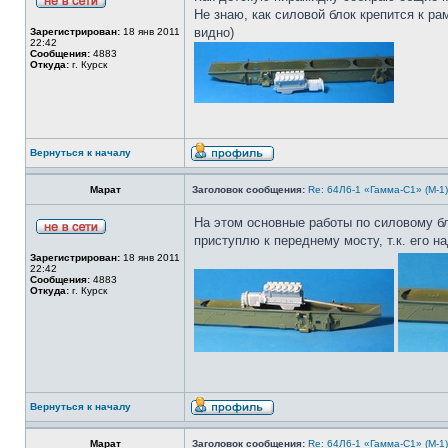
Не знаю, как силовой блок крепится к р
видно)
Зарегистрирован:
18 янв 2011
22:42
Сообщения:
4883
Откуда:
г. Курск
Вернуться к началу
Марат
Заголовок сообщения:
Re: 64Л6-1 «Гамма-С1» (М-1
На этом основные работы по силовому б
приступлю к переднему мосту, т.к. его н
Зарегистрирован:
18 янв 2011
22:42
Сообщения:
4883
Откуда:
г. Курск
Вернуться к началу
Марат
Заголовок сообщения:
Re: 64Л6-1 «Гамма-С1» (М-1