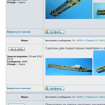
Откуда:
г. Курск
Вернуться к началу
Марат
Заголовок сообщения:
Re: 64Л6-1 «Гамма-С1» (М-1
Сделаны две подмоторные переборки и д
Зарегистрирован:
18 янв 2011
22:42
Сообщения:
4883
Откуда:
г. Курск
Вернуться к началу
Марат
Заголовок сообщения:
Re: 64Л6-1 «Гамма-С1» (М-1
Приготовил на завтра заготовку распред