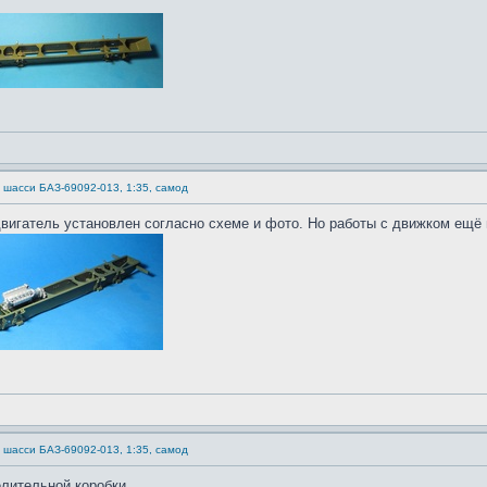
) шасси БАЗ-69092-013, 1:35, самод
вигатель установлен согласно схеме и фото. Но работы с движком ещё 
) шасси БАЗ-69092-013, 1:35, самод
елительной коробки