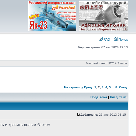
FAQ
Поиск
Текущее время: 07 авг 2026 19:13
Часовой пояс: UTC + 3 часа
На страницу
Пред.
1
,
2
,
3
,
4
,
5
...
8
След.
Пред. тема
|
След. тема
Добавлено:
26 апр 2013 08:15
ть и красить целым блоком.