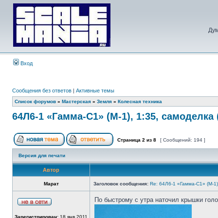
Дум
Вход
Сообщения без ответов
|
Активные темы
Список форумов
»
Мастерская
»
Земля
»
Колесная техника
64Л6-1 «Гамма-С1» (М-1), 1:35, самоделка 
Страница
2
из
8
[ Сообщений: 194 ]
Версия для печати
Автор
Марат
Заголовок сообщения:
Re: 64Л6-1 «Гамма-С1» (М-1
По быстрому с утра наточил крышки голо
Зарегистрирован:
18 янв 2011