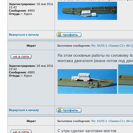
Зарегистрирован:
18 янв 2011
22:42
Сообщения:
4883
Откуда:
г. Курск
Вернуться к началу
Марат
Заголовок сообщения:
Re: 64Л6-1 «Гамма-С1» (М-1
На этом основные работы по силовому бл
монтажа двигателя (иначе потом под движ
Зарегистрирован:
18 янв 2011
22:42
Сообщения:
4883
Откуда:
г. Курск
Вернуться к началу
Марат
Заголовок сообщения:
Re: 64Л6-1 «Гамма-С1» (М-1
С утра сделал заготовки мостов