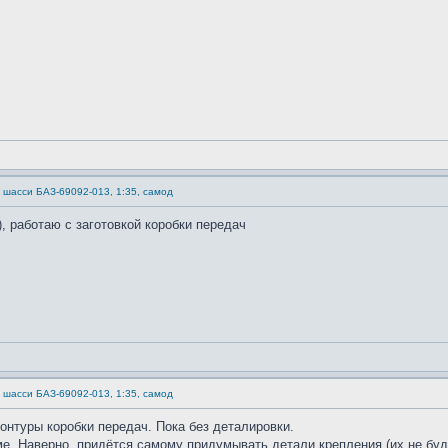
) шасси БАЗ-69092-013, 1:35, самод
, работаю с заготовкой коробки передач
) шасси БАЗ-69092-013, 1:35, самод
нтуры коробки передач. Пока без деталировки.
аме. Наверно, придётся самому придумывать детали крепления (их не буд