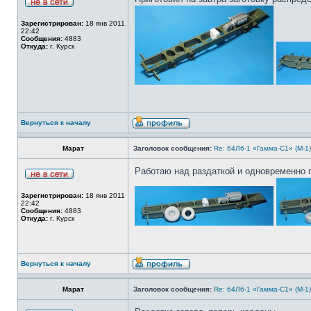
Зарегистрирован:
18 янв 2011
22:42
Сообщения:
4883
Откуда:
г. Курск
Вернуться к началу
Марат
Заголовок сообщения:
Re: 64Л6-1 «Гамма-С1» (М-1
Работаю над раздаткой и одновременно 
Зарегистрирован:
18 янв 2011
22:42
Сообщения:
4883
Откуда:
г. Курск
Вернуться к началу
Марат
Заголовок сообщения:
Re: 64Л6-1 «Гамма-С1» (М-1