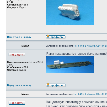
22:42
Сообщения:
4883
Откуда:
г. Курск
Вернуться к началу
Марат
Заголовок сообщения:
Re: 64Л6-1 «Гамма-С1» (М-1
Рама покрашена (муторное было занятие)
Зарегистрирован:
18 янв 2011
22:42
Сообщения:
4883
Откуда:
г. Курск
Вернуться к началу
Марат
Заголовок сообщения:
Re: 64Л6-1 «Гамма-С1» (М-1
Как детскую пирамидку собираю общие ко
Не знаю, как силовой блок крепится к р