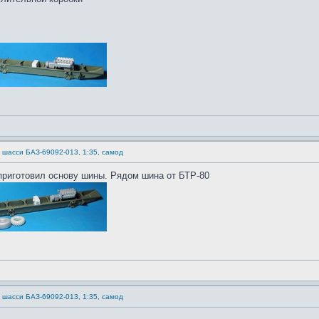
) шасси БАЗ-69092-013, 1:35, самод
приготовил основу шины. Рядом шина от БТР-80
) шасси БАЗ-69092-013, 1:35, самод