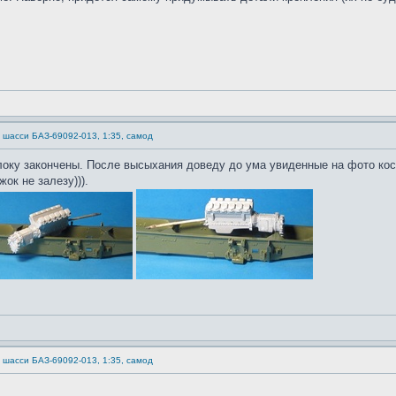
) шасси БАЗ-69092-013, 1:35, самод
оку закончены. После высыхания доведу до ума увиденные на фото косяк
ок не залезу))).
) шасси БАЗ-69092-013, 1:35, самод