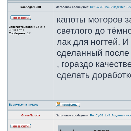
kochegar1958
Заголовок сообщения:
Re: Су-33 1:48 Академия +х
капоты моторов за
Зарегистрирован:
15 янв
светлого до тёмн
2013 17:11
Сообщения:
17
лак для ногтей. И
сделанный после 
, гораздо качест
сделать доработк
Вернуться к началу
GlassNaroda
Заголовок сообщения:
Re: Су-33 1:48 Академия +х