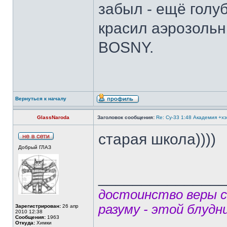
забыл - ещё голуб
красил аэрозоль
BOSNY.
Вернуться к началу
GlassNaroda
Заголовок сообщения:
Re: Су-33 1:48 Академия +х
старая школа))))
Добрый ГЛАЗ
______________
достоинство веры 
разуму - этой блудн
Зарегистрирован:
26 апр
2010 12:38
Сообщения:
1963
Откуда:
Химки