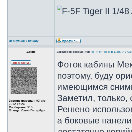
Вернуться к началу
Денис
Заголовок сообщения:
Re: F-5F Tiger II 1/48 AFV Cl
Фоток кабины Мекс
поэтому, буду ор
имеющимся снимк
Заметил, только, 
Зарегистрирован:
03 апр
2012 16:24
Решено использо
Сообщения:
915
Откуда:
Санкт-Петербург
а боковые панели
достаточно копий