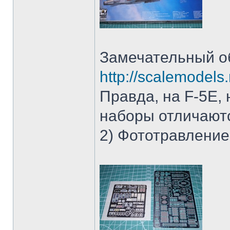
Замечательный об
http://scalemodels.r
Правда, на F-5E, 
наборы отличаютс
2) Фототравлени