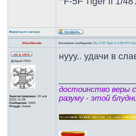
Вернуться к началу
GlassNaroda
Заголовок сообщения:
Re: F-5F Tiger II 1/48 AFV Cl
нууу.. удачи в сл
Добрый ГЛАЗ
______________
достоинство веры 
разуму - этой блудн
Зарегистрирован:
26 апр
2010 12:38
Сообщения:
1963
Откуда:
Химки