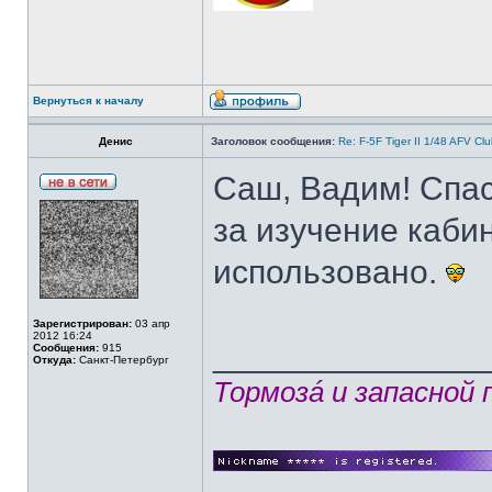
Вернуться к началу
Денис
Заголовок сообщения:
Re: F-5F Tiger II 1/48 AFV Cl
Саш, Вадим! Спас
за изучение каби
использовано.
Зарегистрирован:
03 апр
2012 16:24
______________
Сообщения:
915
Откуда:
Санкт-Петербург
Тормозá и запасной