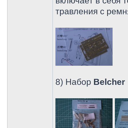
включает в себя 
травления с ремн
8) Набор
Belcher