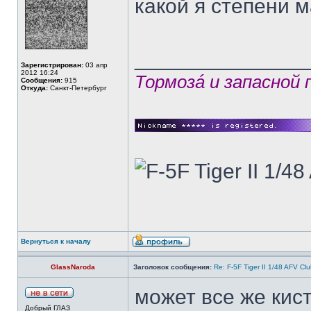
какой я степени м
______________
Зарегистрирован:
03 апр
2012 16:24
Тормозá и запасной
Сообщения:
915
Откуда:
Санкт-Петербург
Вернуться к началу
GlassNaroda
Заголовок сообщения:
Re: F-5F Tiger II 1/48 AFV Cl
может все же кис
Добрый ГЛАЗ