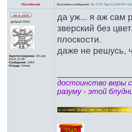
GlassNaroda
Заголовок сообщения:
Re: F-5F Tiger II 1/48 AFV Cl
да уж... я аж сам
Добрый ГЛАЗ
зверский без цвет
плоскости.
даже не решусь, 
Зарегистрирован:
26 апр
2010 12:38
Сообщения:
1963
Откуда:
Химки
______________
достоинство веры 
разуму - этой блудн