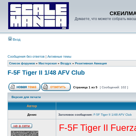
СКЕИЛМ
Думаете, что можете собрать масш
Вход
Сообщения без ответов
|
Активные темы
Список форумов
»
Мастерская
»
Воздух
»
Реактивная Авиация
F-5F Tiger II 1/48 AFV Club
Страница
1
из
5
[ Сообщений: 102 ]
Версия для печати
Автор
Денис
Заголовок сообщения:
F-5F Tiger II 1/48 AFV Club
F-5F Tiger II Fuer