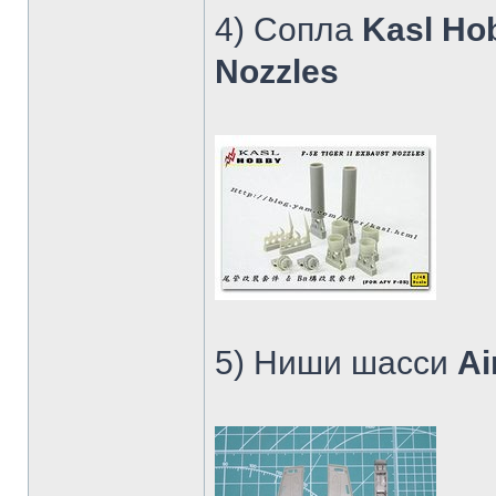
4) Сопла
Kasl Hob
Nozzles
5) Ниши шасси
Ai