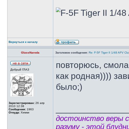
Вернуться к началу
GlassNaroda
Заголовок сообщения:
Re: F-5F Tiger II 1/48 AFV Cl
повторюсь, смола
Добрый ГЛАЗ
как родная)))) за
было;)
Зарегистрирован:
26 апр
______________
2010 12:38
Сообщения:
1963
Откуда:
Химки
достоинство веры 
разуму - этой блудн