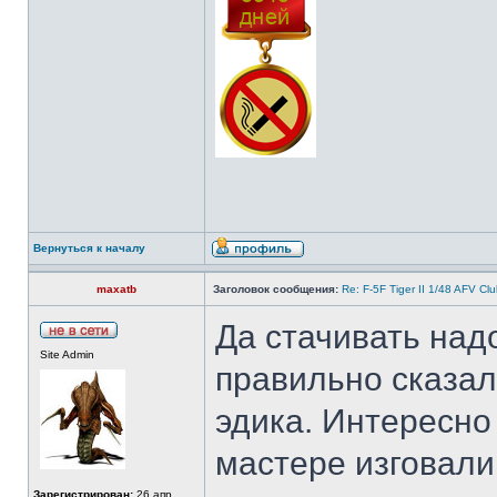
Вернуться к началу
maxatb
Заголовок сообщения:
Re: F-5F Tiger II 1/48 AFV Cl
Да стачивать над
Site Admin
правильно сказал 
эдика. Интересно 
мастере изговали
Зарегистрирован:
26 апр