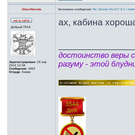
GlassNaroda
Заголовок сообщения:
Re: Dornier Do-217 K-1 / Itale
ах, кабина хороша
Добрый ГЛАЗ
______________
достоинство веры 
разуму - этой блудн
Зарегистрирован:
26 апр
2010 12:38
Сообщения:
1963
Откуда:
Химки