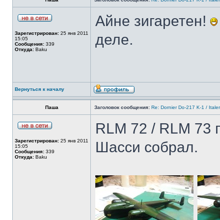
Айне зигаретен!
Зарегистрирован:
25 янв 2011
деле.
15:05
Сообщения:
339
Откуда:
Baku
Вернуться к началу
Паша
Заголовок сообщения:
Re: Dornier Do-217 K-1 / Itale
RLM 72 / RLM 73 
Зарегистрирован:
25 янв 2011
Шасси собрал.
15:05
Сообщения:
339
Откуда:
Baku