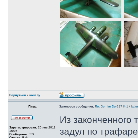
Вернуться к началу
Паша
Заголовок сообщения:
Re: Dornier Do-217 K-1 / Itale
Из законченного 
Зарегистрирован:
25 янв 2011
задул по трафаре
15:05
Сообщения:
339
Откуда:
Baku