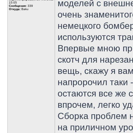
моделей с внешне
15:05
Сообщения:
339
Откуда:
Baku
очень знаменитог
немецкого бомбер
используются тра
Впервые мною пр
скотч для нареза
вещь, скажу я вам
напророчил таки -
остаются все же 
впрочем, легко у
Сборка проблем н
на приличном уро