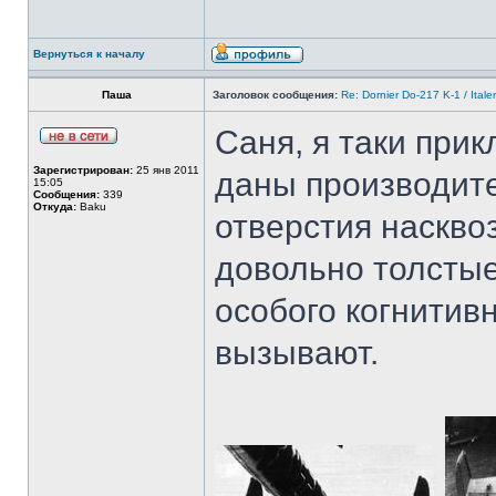
Вернуться к началу
Паша
Заголовок сообщения:
Re: Dornier Do-217 K-1 / Itale
Саня, я таки прик
Зарегистрирован:
25 янв 2011
даны производите
15:05
Сообщения:
339
Откуда:
Baku
отверстия наскво
довольно толстые
особого когнитив
вызывают.