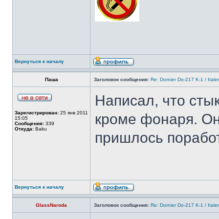
Вернуться к началу
Паша
Заголовок сообщения:
Re: Dornier Do-217 K-1 / Itale
Написал, что стык
Зарегистрирован:
25 янв 2011
кроме фонаря. Он
15:05
Сообщения:
339
Откуда:
Baku
пришлось поработ
Вернуться к началу
GlassNaroda
Заголовок сообщения:
Re: Dornier Do-217 K-1 / Itale