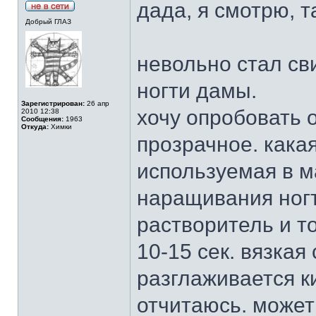
дада, я смотрю, т
Добрый ГЛАЗ
невольно стал св
ногти дамы.
Зарегистрирован:
26 апр
хочу опробовать 
2010 12:38
Сообщения:
1963
Откуда:
Химки
прозрачное. какая
используемая в 
наращивания ногт
растворитель и т
10-15 сек. вязкая
разглаживается к
отчитаюсь. может