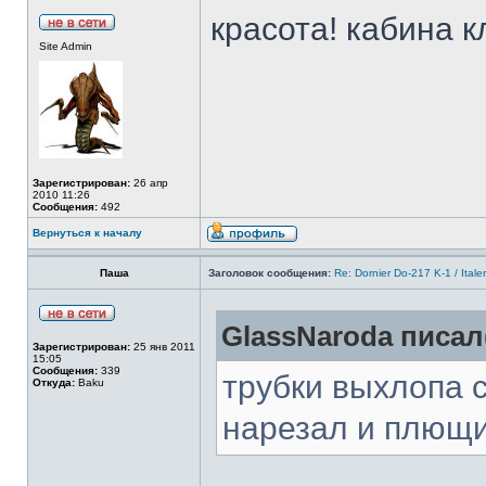
красота! кабина к
Site Admin
Зарегистрирован:
26 апр
2010 11:26
Сообщения:
492
Вернуться к началу
Паша
Заголовок сообщения:
Re: Dornier Do-217 K-1 / Itale
GlassNaroda писал(
Зарегистрирован:
25 янв 2011
15:05
Сообщения:
339
трубки выхлопа 
Откуда:
Baku
нарезал и плющ