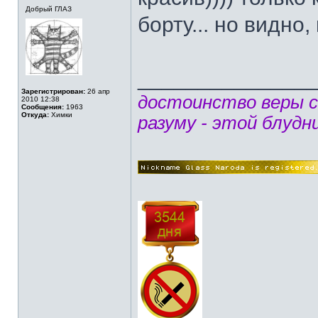
Добрый ГЛАЗ
борту... но видно
______________
Зарегистрирован:
26 апр
достоинство веры 
2010 12:38
Сообщения:
1963
Откуда:
Химки
разуму - этой блудн