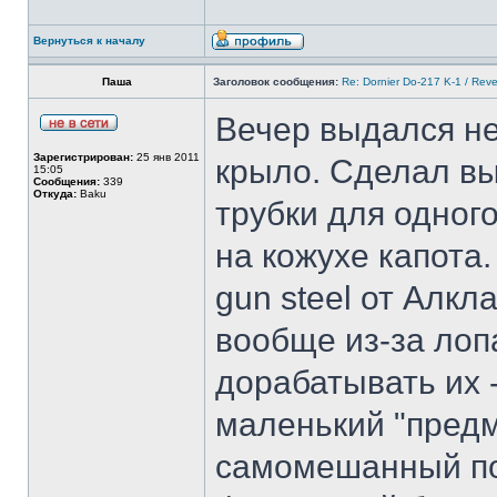
Вернуться к началу
Паша
Заголовок сообщения:
Re: Dornier Do-217 K-1 / Reve
Вечер выдался н
Зарегистрирован:
25 янв 2011
крыло. Сделал вы
15:05
Сообщения:
339
Откуда:
Baku
трубки для одног
на кожухе капота
gun steel от Алк
вообще из-за лоп
дорабатывать их 
маленький "предм
самомешанный по