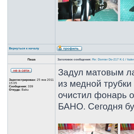
Вернуться к началу
Паша
Заголовок сообщения:
Re: Dornier Do-217 K-1 / Itale
Задул матовым ла
Зарегистрирован:
25 янв 2011
из медной трубки
15:05
Сообщения:
339
Откуда:
Baku
очистил фонарь о
БАНО. Сегодня бу