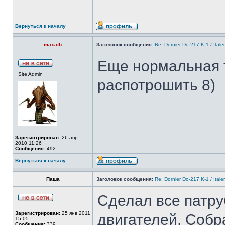
Вернуться к началу
maxatb
Заголовок сообщения:
Re: Dornier Do-217 K-1 / Itale
Еще нормальная 
Site Admin
распотрошить 8)
Зарегистрирован:
26 апр
2010 11:26
Сообщения:
492
Вернуться к началу
Паша
Заголовок сообщения:
Re: Dornier Do-217 K-1 / Itale
Сделал все патру
Зарегистрирован:
25 янв 2011
двигателей. Собр
15:05
Сообщения:
339