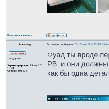
Вернуться к началу
Александр
Заголовок сообщения:
Re: Dornier Do-217 K-1 / Itale
Фуад ты вроде п
Модератор
РВ, и они должны
Зарегистрирован:
25 янв 2011
15:20
как бы одна дета
Сообщения:
228
______________