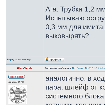
Ага. Трубки 1,2 
Испытываю острую
0,3 мм для имита
выковырять?
Вернуться к началу
GlassNaroda
Заголовок сообщения:
Re: Dornier Do-217 K-1 / Itale
аналогично. в хо
Добрый ГЛАЗ
пара. шлейф от к
системного блока
катушки. кое чем