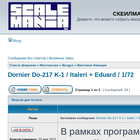
СКЕИЛМ
Думаете, что можете собрать масш
Вход
Сообщения без ответов
|
Активные темы
Список форумов
»
Мастерская
»
Воздух
»
Винтовая Авиация
Dornier Do-217 K-1 / Italeri + Eduard / 1/72
Страница
1
из
2
[ Сообщений: 28 ]
Версия для печати
Автор
Паша
Заголовок сообщения:
Dornier Do-217 K-1 / Italeri +
В рамках програм
Зарегистрирован:
25 янв 2011