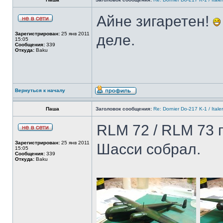
Айне зигаретен!
Зарегистрирован:
25 янв 2011
деле.
15:05
Сообщения:
339
Откуда:
Baku
Вернуться к началу
Паша
Заголовок сообщения:
Re: Dornier Do-217 K-1 / Itale
RLM 72 / RLM 73 
Зарегистрирован:
25 янв 2011
Шасси собрал.
15:05
Сообщения:
339
Откуда:
Baku