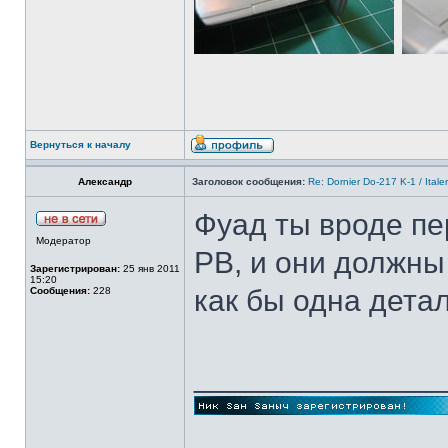
Вернуться к началу
Александр
Заголовок сообщения:
Re: Dornier Do-217 K-1 / Itale
Фуад ты вроде п
Модератор
РВ, и они должны
Зарегистрирован:
25 янв 2011
15:20
как бы одна дета
Сообщения:
228
______________