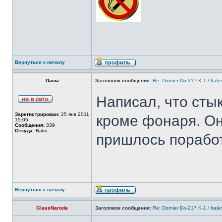
Вернуться к началу
Паша
Заголовок сообщения:
Re: Dornier Do-217 K-1 / Itale
Написал, что стык
Зарегистрирован:
25 янв 2011
кроме фонаря. Он
15:05
Сообщения:
339
Откуда:
Baku
пришлось поработ
Вернуться к началу
GlassNaroda
Заголовок сообщения:
Re: Dornier Do-217 K-1 / Itale