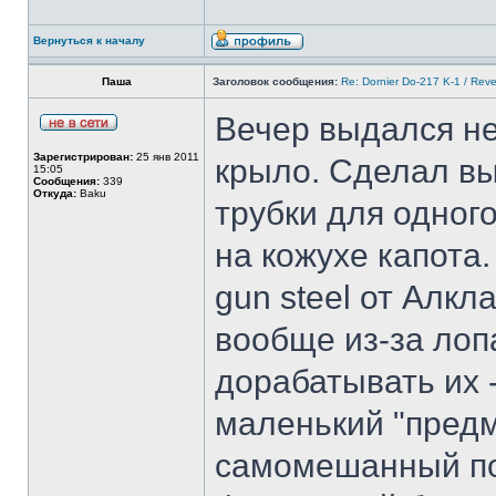
Вернуться к началу
Паша
Заголовок сообщения:
Re: Dornier Do-217 K-1 / Reve
Вечер выдался н
Зарегистрирован:
25 янв 2011
крыло. Сделал вы
15:05
Сообщения:
339
Откуда:
Baku
трубки для одног
на кожухе капота
gun steel от Алк
вообще из-за лоп
дорабатывать их 
маленький "предм
самомешанный по