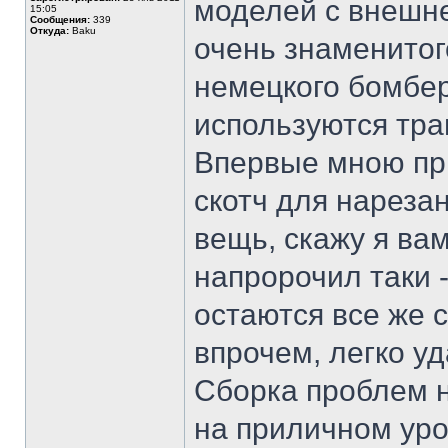
моделей с внешне
15:05
Сообщения:
339
Откуда:
Baku
очень знаменитог
немецкого бомбер
используются тра
Впервые мною пр
скотч для нареза
вещь, скажу я вам
напророчил таки -
остаются все же 
впрочем, легко у
Сборка проблем н
на приличном уро