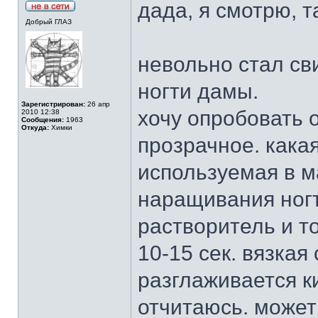
дада, я смотрю, т
Добрый ГЛАЗ
невольно стал св
ногти дамы.
Зарегистрирован:
26 апр
хочу опробовать 
2010 12:38
Сообщения:
1963
Откуда:
Химки
прозрачное. какая
используемая в 
наращивания ногт
растворитель и т
10-15 сек. вязкая
разглаживается к
отчитаюсь. может