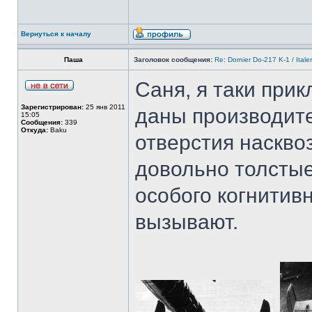
Вернуться к началу
Паша
Заголовок сообщения:
Re: Dornier Do-217 K-1 / Itale
Саня, я таки прик
Зарегистрирован:
25 янв 2011
даны производите
15:05
Сообщения:
339
Откуда:
Baku
отверстия наскво
довольно толстые
особого когнитив
вызывают.