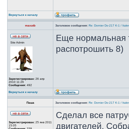
Вернуться к началу
maxatb
Заголовок сообщения:
Re: Dornier Do-217 K-1 / Itale
Еще нормальная 
Site Admin
распотрошить 8)
Зарегистрирован:
26 апр
2010 11:26
Сообщения:
492
Вернуться к началу
Паша
Заголовок сообщения:
Re: Dornier Do-217 K-1 / Itale
Сделал все патру
Зарегистрирован:
25 янв 2011
двигателей. Собр
15:05
Сообщения:
339