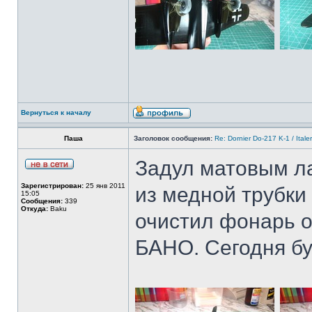
Вернуться к началу
Паша
Заголовок сообщения:
Re: Dornier Do-217 K-1 / Itale
Задул матовым ла
Зарегистрирован:
25 янв 2011
из медной трубки
15:05
Сообщения:
339
Откуда:
Baku
очистил фонарь о
БАНО. Сегодня бу