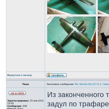
Вернуться к началу
Паша
Заголовок сообщения:
Re: Dornier Do-217 K-1 / Itale
Из законченного 
Зарегистрирован:
25 янв 2011
задул по трафаре
15:05
Сообщения:
339
Откуда:
Baku