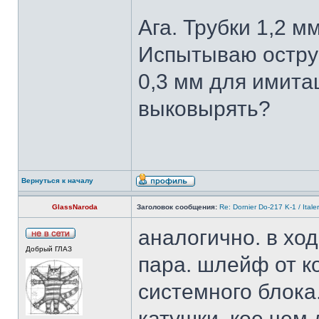
Ага. Трубки 1,2 
Испытываю острую
0,3 мм для имита
выковырять?
Вернуться к началу
GlassNaroda
Заголовок сообщения:
Re: Dornier Do-217 K-1 / Itale
аналогично. в хо
Добрый ГЛАЗ
пара. шлейф от к
системного блока
катушки. кое чем