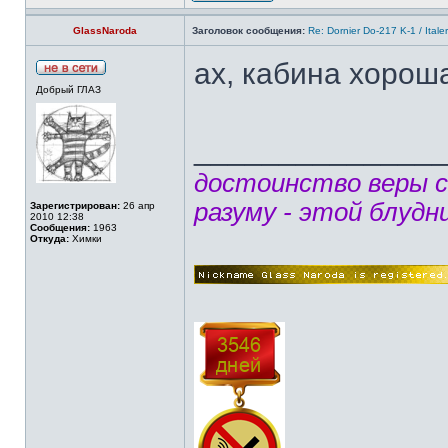
GlassNaroda
Заголовок сообщения:
Re: Dornier Do-217 K-1 / Itale
ах, кабина хороша
Добрый ГЛАЗ
______________
достоинство веры 
разуму - этой блудн
Зарегистрирован:
26 апр
2010 12:38
Сообщения:
1963
Откуда:
Химки