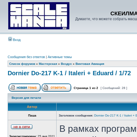
СКЕИЛМ
Думаете, что можете собрать масш
Вход
Сообщения без ответов
|
Активные темы
Список форумов
»
Мастерская
»
Воздух
»
Винтовая Авиация
Dornier Do-217 K-1 / Italeri + Eduard / 1/72
Страница
1
из
2
[ Сообщений: 28 ]
Версия для печати
Автор
Паша
Заголовок сообщения:
Dornier Do-217 K-1 / Italeri +
В рамках програм
Зарегистрирован:
25 янв 2011