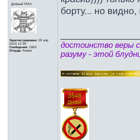
Добрый ГЛАЗ
борту... но видно
______________
Зарегистрирован:
26 апр
достоинство веры 
2010 12:38
Сообщения:
1963
Откуда:
Химки
разуму - этой блудн