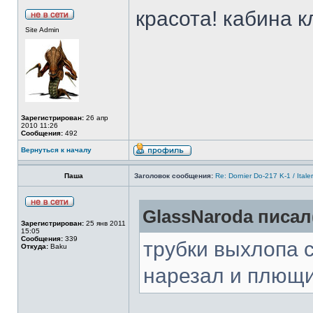
красота! кабина к
Site Admin
Зарегистрирован:
26 апр
2010 11:26
Сообщения:
492
Вернуться к началу
Паша
Заголовок сообщения:
Re: Dornier Do-217 K-1 / Itale
GlassNaroda писал(
Зарегистрирован:
25 янв 2011
15:05
Сообщения:
339
трубки выхлопа 
Откуда:
Baku
нарезал и плющ