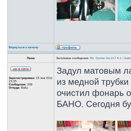
Вернуться к началу
Паша
Заголовок сообщения:
Re: Dornier Do-217 K-1 / Itale
Задул матовым ла
Зарегистрирован:
25 янв 2011
из медной трубки
15:05
Сообщения:
339
Откуда:
Baku
очистил фонарь о
БАНО. Сегодня бу