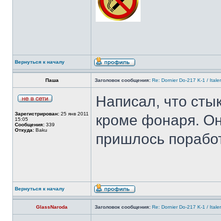
Вернуться к началу
Паша
Заголовок сообщения:
Re: Dornier Do-217 K-1 / Itale
Написал, что стык
Зарегистрирован:
25 янв 2011
кроме фонаря. Он
15:05
Сообщения:
339
Откуда:
Baku
пришлось поработ
Вернуться к началу
GlassNaroda
Заголовок сообщения:
Re: Dornier Do-217 K-1 / Itale