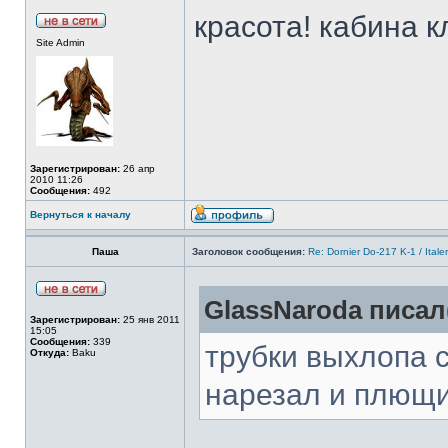
красота! кабина к
Site Admin
Зарегистрирован:
26 апр
2010 11:26
Сообщения:
492
Вернуться к началу
Паша
Заголовок сообщения:
Re: Dornier Do-217 K-1 / Itale
GlassNaroda писал(
Зарегистрирован:
25 янв 2011
15:05
Сообщения:
339
трубки выхлопа 
Откуда:
Baku
нарезал и плющ