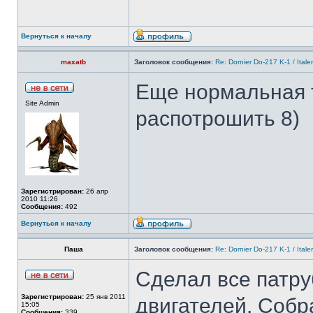
Вернуться к началу
maxatb
Заголовок сообщения:
Re: Dornier Do-217 K-1 / Itale
Еще нормальная 
Site Admin
распотрошить 8)
Зарегистрирован:
26 апр
2010 11:26
Сообщения:
492
Вернуться к началу
Паша
Заголовок сообщения:
Re: Dornier Do-217 K-1 / Itale
Сделал все патру
Зарегистрирован:
25 янв 2011
двигателей. Собр
15:05
Сообщения:
339