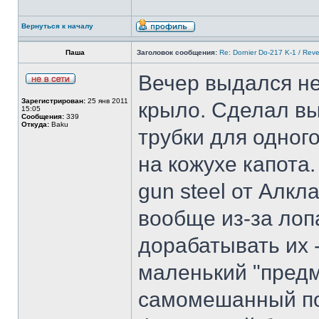
Вернуться к началу
Паша
Заголовок сообщения:
Re: Dornier Do-217 K-1 / Reve
Вечер выдался н
Зарегистрирован:
25 янв 2011
крыло. Сделал вы
15:05
Сообщения:
339
Откуда:
Baku
трубки для одног
на кожухе капота
gun steel от Алк
вообще из-за лоп
дорабатывать их 
маленький "предм
самомешанный по