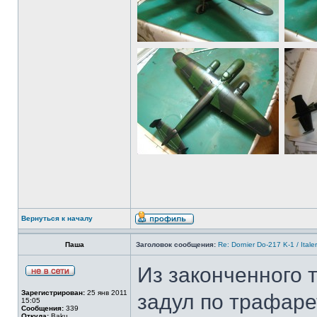
Вернуться к началу
Паша
Заголовок сообщения:
Re: Dornier Do-217 K-1 / Itale
Из законченного 
Зарегистрирован:
25 янв 2011
задул по трафаре
15:05
Сообщения:
339
Откуда:
Baku