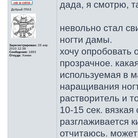
дада, я смотрю, т
Добрый ГЛАЗ
невольно стал св
ногти дамы.
Зарегистрирован:
26 апр
хочу опробовать 
2010 12:38
Сообщения:
1963
Откуда:
Химки
прозрачное. какая
используемая в 
наращивания ногт
растворитель и т
10-15 сек. вязкая
разглаживается к
отчитаюсь. может