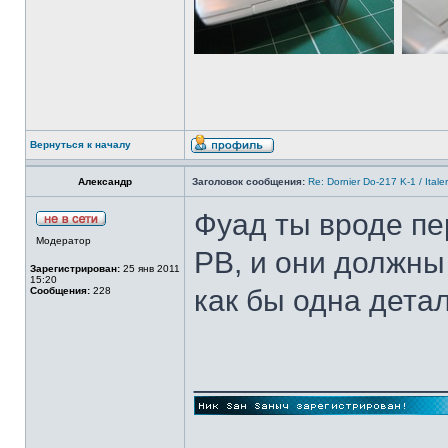
Вернуться к началу
Александр
Заголовок сообщения:
Re: Dornier Do-217 K-1 / Itale
Фуад ты вроде п
Модератор
РВ, и они должны
Зарегистрирован:
25 янв 2011
15:20
как бы одна дета
Сообщения:
228
______________