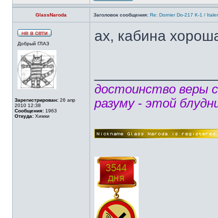
GlassNaroda
Заголовок сообщения:
Re: Dornier Do-217 K-1 / Itale
ах, кабина хороша
Добрый ГЛАЗ
______________
достоинство веры 
разуму - этой блудн
Зарегистрирован:
26 апр
2010 12:38
Сообщения:
1963
Откуда:
Химки