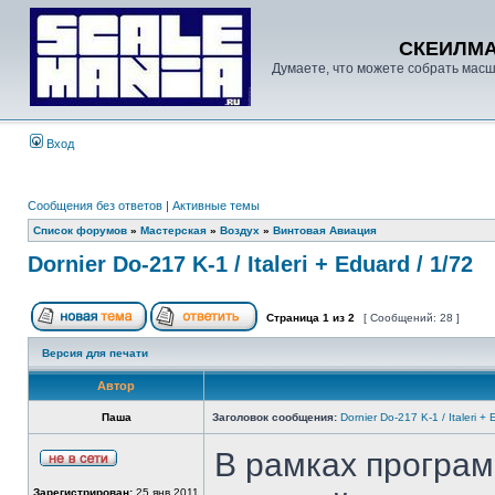
СКЕИЛМ
Думаете, что можете собрать масш
Вход
Сообщения без ответов
|
Активные темы
Список форумов
»
Мастерская
»
Воздух
»
Винтовая Авиация
Dornier Do-217 K-1 / Italeri + Eduard / 1/72
Страница
1
из
2
[ Сообщений: 28 ]
Версия для печати
Автор
Паша
Заголовок сообщения:
Dornier Do-217 K-1 / Italeri +
В рамках програм
Зарегистрирован:
25 янв 2011