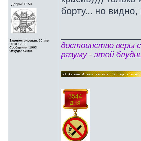
Добрый ГЛАЗ
борту... но видно
______________
Зарегистрирован:
26 апр
достоинство веры 
2010 12:38
Сообщения:
1963
Откуда:
Химки
разуму - этой блудн