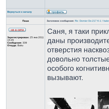
Вернуться к началу
Паша
Заголовок сообщения:
Re: Dornier Do-217 K-1 / Itale
Саня, я таки прик
Зарегистрирован:
25 янв 2011
даны производите
15:05
Сообщения:
339
Откуда:
Baku
отверстия наскво
довольно толстые
особого когнитив
вызывают.