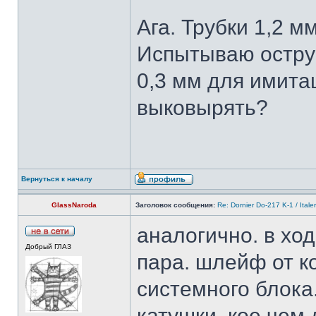
Ага. Трубки 1,2 
Испытываю острую
0,3 мм для имита
выковырять?
Вернуться к началу
GlassNaroda
Заголовок сообщения:
Re: Dornier Do-217 K-1 / Itale
аналогично. в хо
Добрый ГЛАЗ
пара. шлейф от к
системного блока
катушки. кое чем