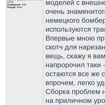
моделей с внешне
15:05
Сообщения:
339
Откуда:
Baku
очень знаменитог
немецкого бомбер
используются тра
Впервые мною пр
скотч для нареза
вещь, скажу я вам
напророчил таки -
остаются все же 
впрочем, легко у
Сборка проблем н
на приличном уро