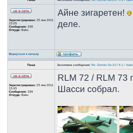
Айне зигаретен!
Зарегистрирован:
25 янв 2011
деле.
15:05
Сообщения:
339
Откуда:
Baku
Вернуться к началу
Паша
Заголовок сообщения:
Re: Dornier Do-217 K-1 / Itale
RLM 72 / RLM 73 
Зарегистрирован:
25 янв 2011
Шасси собрал.
15:05
Сообщения:
339
Откуда:
Baku