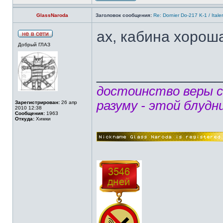
GlassNaroda
Заголовок сообщения:
Re: Dornier Do-217 K-1 / Itale
ах, кабина хороша
Добрый ГЛАЗ
______________
достоинство веры 
разуму - этой блудн
Зарегистрирован:
26 апр
2010 12:38
Сообщения:
1963
Откуда:
Химки