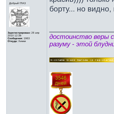
Добрый ГЛАЗ
борту... но видно
______________
Зарегистрирован:
26 апр
достоинство веры 
2010 12:38
Сообщения:
1963
Откуда:
Химки
разуму - этой блудн