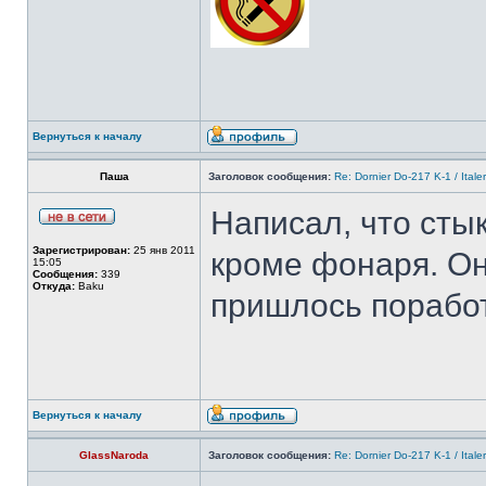
Вернуться к началу
Паша
Заголовок сообщения:
Re: Dornier Do-217 K-1 / Itale
Написал, что стык
Зарегистрирован:
25 янв 2011
кроме фонаря. Он
15:05
Сообщения:
339
Откуда:
Baku
пришлось поработ
Вернуться к началу
GlassNaroda
Заголовок сообщения:
Re: Dornier Do-217 K-1 / Itale