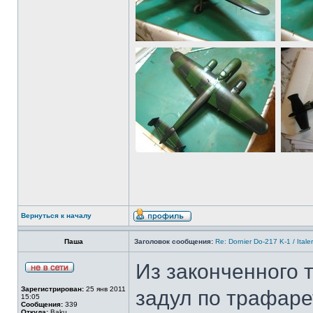
Вернуться к началу
Паша
Заголовок сообщения:
Re: Dornier Do-217 K-1 / Itale
Из законченного 
Зарегистрирован:
25 янв 2011
задул по трафаре
15:05
Сообщения:
339
Откуда:
Baku