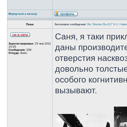
Вернуться к началу
Паша
Заголовок сообщения:
Re: Dornier Do-217 K-1 / Itale
Саня, я таки прик
Зарегистрирован:
25 янв 2011
даны производите
15:05
Сообщения:
339
Откуда:
Baku
отверстия наскво
довольно толстые
особого когнитив
вызывают.