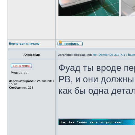
Вернуться к началу
Александр
Заголовок сообщения:
Re: Dornier Do-217 K-1 / Itale
Фуад ты вроде п
Модератор
РВ, и они должны
Зарегистрирован:
25 янв 2011
15:20
как бы одна дета
Сообщения:
228
______________