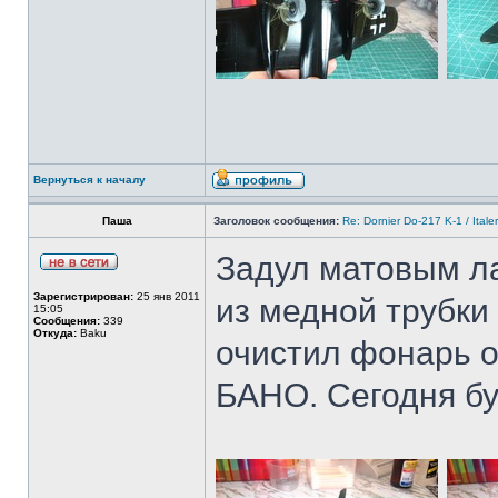
Вернуться к началу
Паша
Заголовок сообщения:
Re: Dornier Do-217 K-1 / Itale
Задул матовым ла
Зарегистрирован:
25 янв 2011
из медной трубки
15:05
Сообщения:
339
Откуда:
Baku
очистил фонарь о
БАНО. Сегодня бу