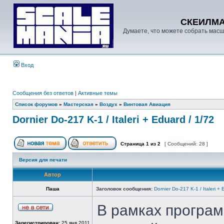
СКЕИЛМ
Думаете, что можете собрать масш
Вход
Сообщения без ответов
|
Активные темы
Список форумов
»
Мастерская
»
Воздух
»
Винтовая Авиация
Dornier Do-217 K-1 / Italeri + Eduard / 1/72
Страница
1
из
2
[ Сообщений: 28 ]
Версия для печати
Автор
Паша
Заголовок сообщения:
Dornier Do-217 K-1 / Italeri +
В рамках програм
Зарегистрирован:
25 янв 2011