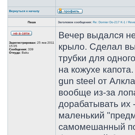
Вернуться к началу
Паша
Заголовок сообщения:
Re: Dornier Do-217 K-1 / Reve
Вечер выдался н
Зарегистрирован:
25 янв 2011
крыло. Сделал вы
15:05
Сообщения:
339
Откуда:
Baku
трубки для одног
на кожухе капота
gun steel от Алк
вообще из-за лоп
дорабатывать их 
маленький "предм
самомешанный по