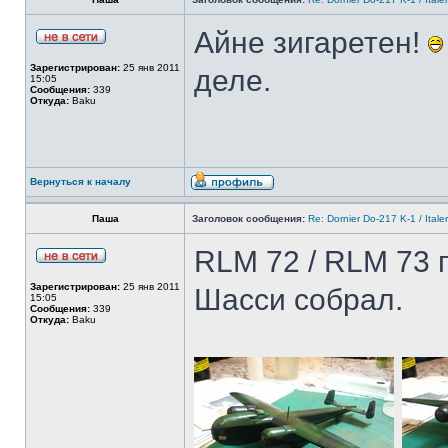
Айне зигаретен!
Зарегистрирован:
25 янв 2011
деле.
15:05
Сообщения:
339
Откуда:
Baku
Вернуться к началу
Паша
Заголовок сообщения:
Re: Dornier Do-217 K-1 / Itale
RLM 72 / RLM 73 
Зарегистрирован:
25 янв 2011
Шасси собрал.
15:05
Сообщения:
339
Откуда:
Baku