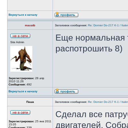
Вернуться к началу
maxatb
Заголовок сообщения:
Re: Dornier Do-217 K-1 / Itale
Еще нормальная 
Site Admin
распотрошить 8)
Зарегистрирован:
26 апр
2010 11:26
Сообщения:
492
Вернуться к началу
Паша
Заголовок сообщения:
Re: Dornier Do-217 K-1 / Itale
Сделал все патру
Зарегистрирован:
25 янв 2011
двигателей. Собр
15:05
Сообщения:
339