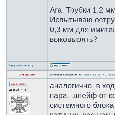
Ага. Трубки 1,2 
Испытываю острую
0,3 мм для имита
выковырять?
Вернуться к началу
GlassNaroda
Заголовок сообщения:
Re: Dornier Do-217 K-1 / Itale
аналогично. в хо
Добрый ГЛАЗ
пара. шлейф от к
системного блока
катушки. кое чем