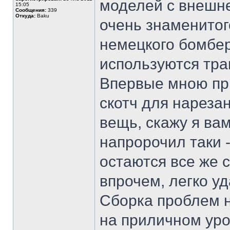
моделей с внешне
15:05
Сообщения:
339
Откуда:
Baku
очень знаменитог
немецкого бомбер
используются тра
Впервые мною пр
скотч для нареза
вещь, скажу я вам
напророчил таки -
остаются все же 
впрочем, легко у
Сборка проблем н
на приличном уро