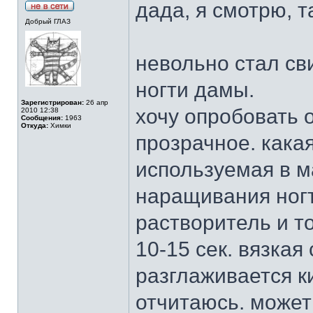
дада, я смотрю, т
Добрый ГЛАЗ
невольно стал св
ногти дамы.
Зарегистрирован:
26 апр
хочу опробовать 
2010 12:38
Сообщения:
1963
Откуда:
Химки
прозрачное. какая
используемая в 
наращивания ногт
растворитель и т
10-15 сек. вязкая
разглаживается к
отчитаюсь. может