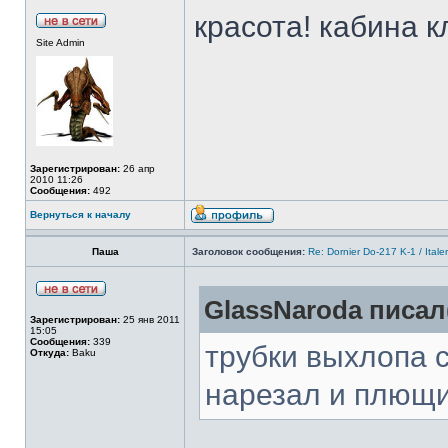
красота! кабина к
Site Admin
Зарегистрирован:
26 апр
2010 11:26
Сообщения:
492
Вернуться к началу
Паша
Заголовок сообщения:
Re: Dornier Do-217 K-1 / Itale
GlassNaroda писал(
Зарегистрирован:
25 янв 2011
15:05
Сообщения:
339
трубки выхлопа 
Откуда:
Baku
нарезал и плющ