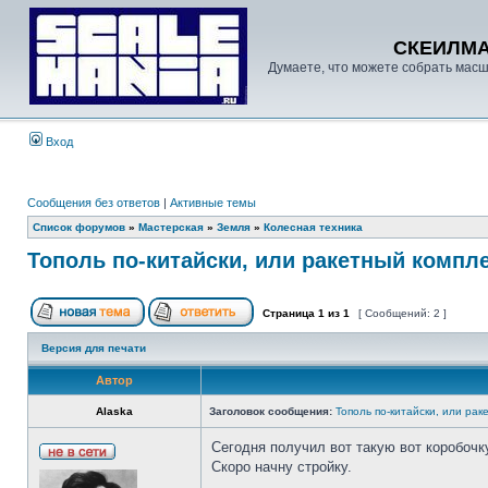
СКЕИЛМ
Думаете, что можете собрать масш
Вход
Сообщения без ответов
|
Активные темы
Список форумов
»
Мастерская
»
Земля
»
Колесная техника
Тополь по-китайски, или ракетный компле
Страница
1
из
1
[ Сообщений: 2 ]
Версия для печати
Автор
Alaska
Заголовок сообщения:
Тополь по-китайски, или рак
Сегодня получил вот такую вот коробочк
Скоро начну стройку.