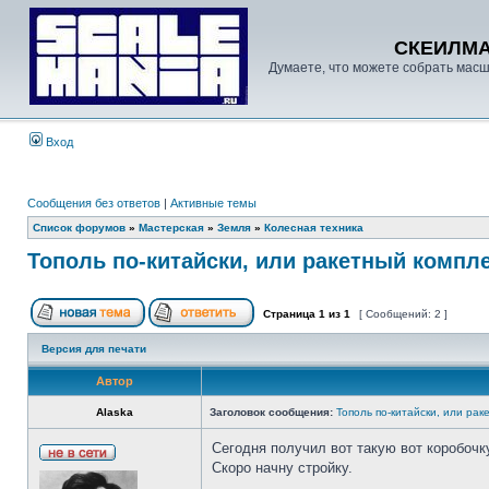
СКЕИЛМ
Думаете, что можете собрать масш
Вход
Сообщения без ответов
|
Активные темы
Список форумов
»
Мастерская
»
Земля
»
Колесная техника
Тополь по-китайски, или ракетный компле
Страница
1
из
1
[ Сообщений: 2 ]
Версия для печати
Автор
Alaska
Заголовок сообщения:
Тополь по-китайски, или рак
Сегодня получил вот такую вот коробочк
Скоро начну стройку.