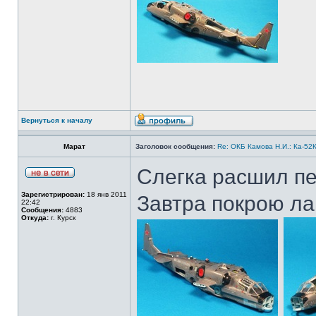
Вернуться к началу
Марат
Заголовок сообщения:
Re: ОКБ Камова Н.И.: Ка-52К
Слегка расшил пе
Зарегистрирован:
18 янв 2011
Завтра покрою ла
22:42
Сообщения:
4883
Откуда:
г. Курск