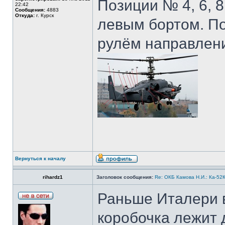
Позиции № 4, 6, 8
22:42
Сообщения:
4883
Откуда:
г. Курск
левым бортом. По
рулём направлени
Вернуться к началу
rihardz1
Заголовок сообщения:
Re: ОКБ Камова Н.И.: Ка-52К
Раньше Италери в
коробочка лежит 