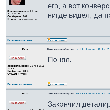
его, а вот конвер
Зарегистрирован:
01 ноя
нигде видел, да п
2011 19:26
Сообщения:
1091
Откуда:
Новокуйбышевск
Вернуться к началу
Марат
Заголовок сообщения:
Re: ОКБ Камова Н.И.: Ка-52К
Понял.
Зарегистрирован:
18 янв 2011
22:42
Сообщения:
4883
Откуда:
г. Курск
Вернуться к началу
Марат
Заголовок сообщения:
Re: ОКБ Камова Н.И.: Ка-52К
Закончил деталир