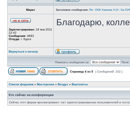
Марат
Заголовок сообщения:
Re: ОКБ Камова Н.И.: Ка-52К
Благодарю, колле
Зарегистрирован:
18 янв 2011
22:42
Сообщения:
4883
Откуда:
г. Курск
Вернуться к началу
Показать сообщения за:
Поле 
Страница
4
из
5
[ Сообщений: 102 ]
Список форумов
»
Мастерская
»
Воздух
»
Вертолеты
Кто сейчас на конференции
Сейчас этот форум просматривают: нет зарегистрированных пользователей и гости: