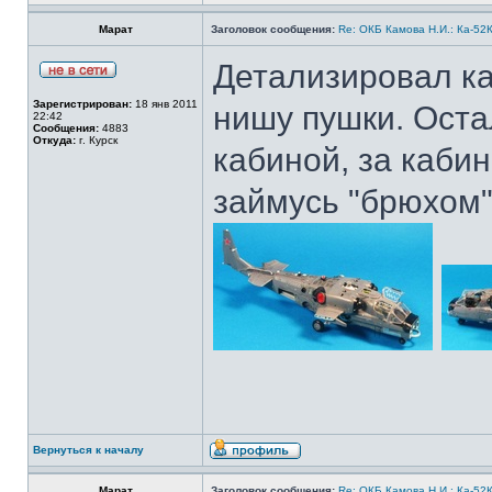
Марат
Заголовок сообщения:
Re: ОКБ Камова Н.И.: Ка-52К
Детализировал ка
Зарегистрирован:
18 янв 2011
нишу пушки. Оста
22:42
Сообщения:
4883
Откуда:
г. Курск
кабиной, за кабин
займусь "брюхом"
Вернуться к началу
Марат
Заголовок сообщения:
Re: ОКБ Камова Н.И.: Ка-52К