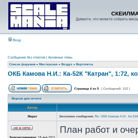
СКЕИЛМ
Думаете, что можете собрать масш
Вход
Сообщения без ответов
|
Активные темы
Список форумов
»
Мастерская
»
Воздух
»
Вертолеты
ОКБ Камова Н.И.: Ка-52К "Катран", 1:72, к
Страница
4
из
5
[ Сообщений: 102 ]
Версия для печати
Автор
Марат
Заголовок сообщения:
Re: ОКБ Камова Н.И.: Ка-52К
План работ и очер
Зарегистрирован:
18 янв 2011