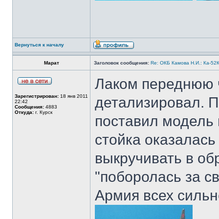
Вернуться к началу
Марат
Заголовок сообщения:
Re: ОКБ Камова Н.И.: Ка-52К
Лаком переднюю ч
Зарегистрирован:
18 янв 2011
детализировал. По
22:42
Сообщения:
4883
Откуда:
г. Курск
поставил модель н
стойка оказалась
выкручивать в обр
"поборолась за св
Армия всех сильн