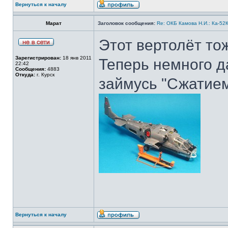
Вернуться к началу
Марат
Заголовок сообщения:
Re: ОКБ Камова Н.И.: Ка-52К
Этот вертолёт тож
Зарегистрирован:
18 янв 2011
Теперь немного д
22:42
Сообщения:
4883
Откуда:
г. Курск
займусь "Сжатием
Вернуться к началу