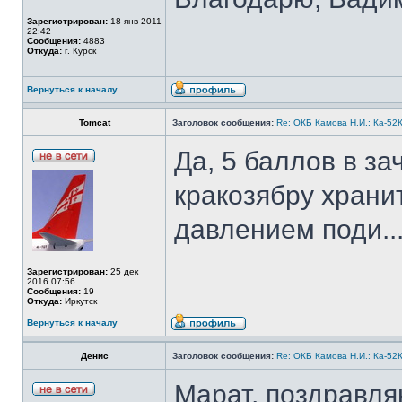
Зарегистрирован:
18 янв 2011
22:42
Сообщения:
4883
Откуда:
г. Курск
Вернуться к началу
Tomcat
Заголовок сообщения:
Re: ОКБ Камова Н.И.: Ка-52К
Да, 5 баллов в за
кракозябру храни
давлением поди..
Зарегистрирован:
25 дек
2016 07:56
Сообщения:
19
Откуда:
Иркутск
Вернуться к началу
Денис
Заголовок сообщения:
Re: ОКБ Камова Н.И.: Ка-52К
Марат, поздравля