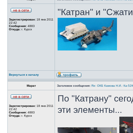
"Катран" и "Сжати
Зарегистрирован:
18 янв 2011
22:42
Сообщения:
4883
Откуда:
г. Курск
Вернуться к началу
Марат
Заголовок сообщения:
Re: ОКБ Камова Н.И.: Ка-52К
По "Катрану" сег
Зарегистрирован:
18 янв 2011
эти элементы...
22:42
Сообщения:
4883
Откуда:
г. Курск