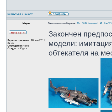
Вернуться к началу
Марат
Заголовок сообщения:
Re: ОКБ Камова Н.И.: Ка-52К
Закончен предпос
Зарегистрирован:
18 янв 2011
модели: имитация
22:42
Сообщения:
4883
Откуда:
г. Курск
обтекателя на ме