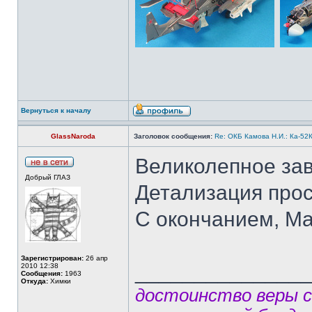
Вернуться к началу
GlassNaroda
Заголовок сообщения:
Re: ОКБ Камова Н.И.: Ка-52К
Великолепное за
Добрый ГЛАЗ
Детализация прос
С окончанием, Ма
Зарегистрирован:
26 апр
______________
2010 12:38
Сообщения:
1963
Откуда:
Химки
достоинство веры 