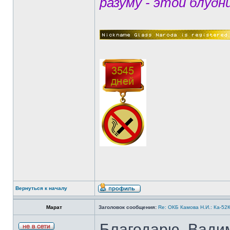
разуму - этой блудн
Вернуться к началу
Марат
Заголовок сообщения:
Re: ОКБ Камова Н.И.: Ка-52К
Благодарю, Вади