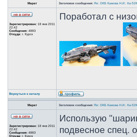
Марат
Заголовок сообщения:
Re: ОКБ Камова Н.И.: Ка-52К
Поработал с низо
Зарегистрирован:
18 янв 2011
22:42
Сообщения:
4883
Откуда:
г. Курск
Вернуться к началу
Марат
Заголовок сообщения:
Re: ОКБ Камова Н.И.: Ка-52К
Использую "шарик
Зарегистрирован:
18 янв 2011
подвесное спец. 
22:42
Сообщения:
4883
Откуда:
г. Курск