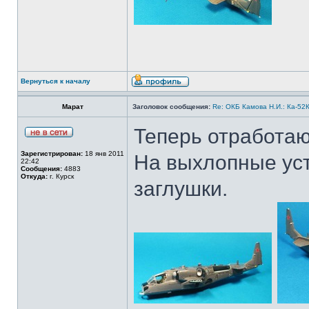
Вернуться к началу
Марат
Заголовок сообщения:
Re: ОКБ Камова Н.И.: Ка-52К
Теперь отработаю
Зарегистрирован:
18 янв 2011
На выхлопные ус
22:42
Сообщения:
4883
Откуда:
г. Курск
заглушки.