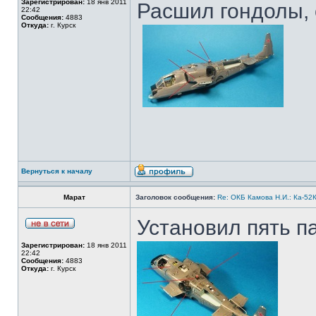
Зарегистрирован:
18 янв 2011
Расшил гондолы, 
22:42
Сообщения:
4883
Откуда:
г. Курск
Вернуться к началу
Марат
Заголовок сообщения:
Re: ОКБ Камова Н.И.: Ка-52К
Установил пять па
Зарегистрирован:
18 янв 2011
22:42
Сообщения:
4883
Откуда:
г. Курск