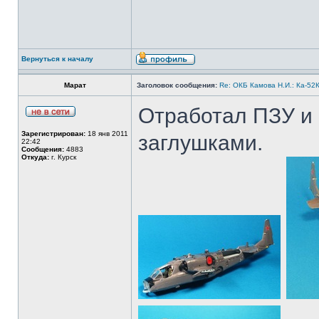
Вернуться к началу
Марат
Заголовок сообщения:
Re: ОКБ Камова Н.И.: Ка-52К
Отработал ПЗУ и 
Зарегистрирован:
18 янв 2011
заглушками.
22:42
Сообщения:
4883
Откуда:
г. Курск