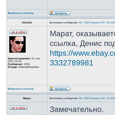
Вернуться к началу
rihardz1
Заголовок сообщения:
Re: ОКБ Камова Н.И.: Ка-52К
Марат, оказываетс
ссылка, Денис по
https://www.ebay.
Зарегистрирован:
01 ноя
3332789981
2011 19:26
Сообщения:
1091
Откуда:
Новокуйбышевск
Вернуться к началу
Марат
Заголовок сообщения:
Re: ОКБ Камова Н.И.: Ка-52К
Замечательно.