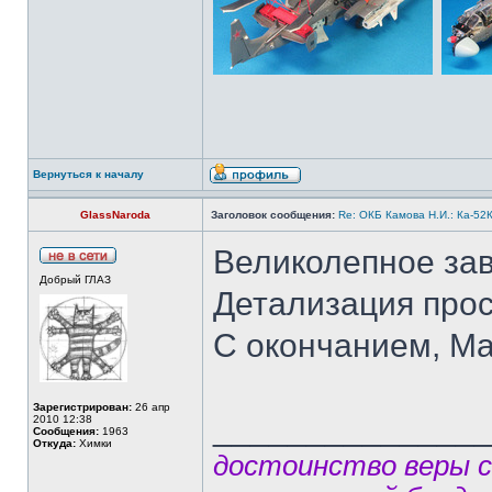
Вернуться к началу
GlassNaroda
Заголовок сообщения:
Re: ОКБ Камова Н.И.: Ка-52К
Великолепное за
Добрый ГЛАЗ
Детализация прос
С окончанием, Ма
Зарегистрирован:
26 апр
______________
2010 12:38
Сообщения:
1963
Откуда:
Химки
достоинство веры 