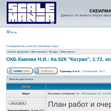
СКЕИЛМ
Думаете, что можете собрать масш
Вход
Сообщения без ответов
|
Активные темы
Список форумов
»
Мастерская
»
Воздух
»
Вертолеты
ОКБ Камова Н.И.: Ка-52К "Катран", 1:72, к
Страница
4
из
5
[ Сообщений: 102 ]
Версия для печати
Автор
Марат
Заголовок сообщения:
Re: ОКБ Камова Н.И.: Ка-52К
План работ и очер
Зарегистрирован:
18 янв 2011