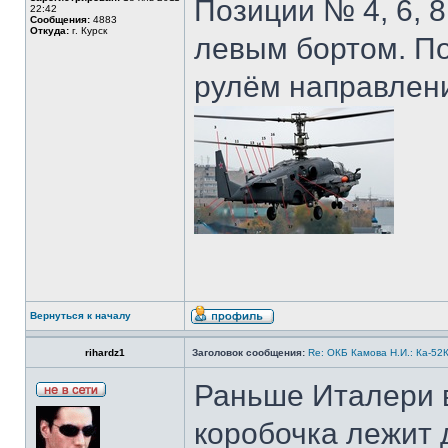
Позиции № 4, 6, 8
22:42
Сообщения:
4883
Откуда:
г. Курск
левым бортом. По
рулём направлени
Вернуться к началу
rihardz1
Заголовок сообщения:
Re: ОКБ Камова Н.И.: Ка-52К
Раньше Италери в
коробочка лежит 