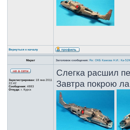
Вернуться к началу
Марат
Заголовок сообщения:
Re: ОКБ Камова Н.И.: Ка-52К
Слегка расшил пе
Зарегистрирован:
18 янв 2011
Завтра покрою ла
22:42
Сообщения:
4883
Откуда:
г. Курск