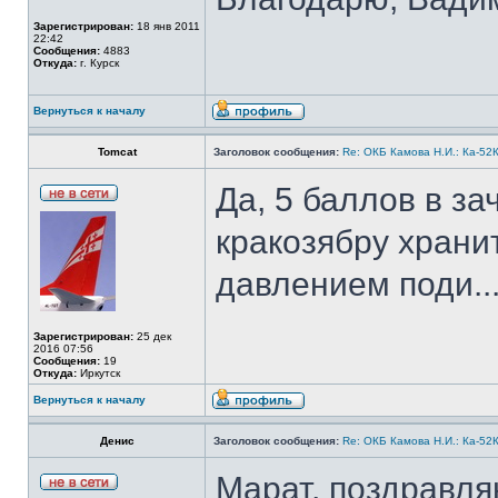
Зарегистрирован:
18 янв 2011
22:42
Сообщения:
4883
Откуда:
г. Курск
Вернуться к началу
Tomcat
Заголовок сообщения:
Re: ОКБ Камова Н.И.: Ка-52К
Да, 5 баллов в за
кракозябру храни
давлением поди..
Зарегистрирован:
25 дек
2016 07:56
Сообщения:
19
Откуда:
Иркутск
Вернуться к началу
Денис
Заголовок сообщения:
Re: ОКБ Камова Н.И.: Ка-52К
Марат, поздравля