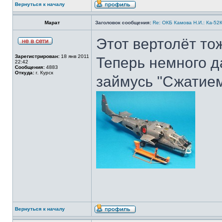
Вернуться к началу
Марат
Заголовок сообщения:
Re: ОКБ Камова Н.И.: Ка-52К
Этот вертолёт тож
Зарегистрирован:
18 янв 2011
Теперь немного д
22:42
Сообщения:
4883
Откуда:
г. Курск
займусь "Сжатием
Вернуться к началу