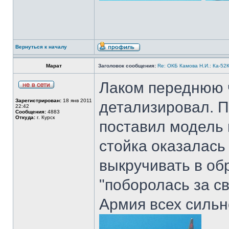
Вернуться к началу
Марат
Заголовок сообщения:
Re: ОКБ Камова Н.И.: Ка-52К
Лаком переднюю ч
Зарегистрирован:
18 янв 2011
детализировал. По
22:42
Сообщения:
4883
Откуда:
г. Курск
поставил модель н
стойка оказалась
выкручивать в обр
"поборолась за св
Армия всех сильн