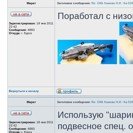
Марат
Заголовок сообщения:
Re: ОКБ Камова Н.И.: Ка-52К
Поработал с низо
Зарегистрирован:
18 янв 2011
22:42
Сообщения:
4883
Откуда:
г. Курск
Вернуться к началу
Марат
Заголовок сообщения:
Re: ОКБ Камова Н.И.: Ка-52К
Использую "шарик
Зарегистрирован:
18 янв 2011
подвесное спец. 
22:42
Сообщения:
4883
Откуда:
г. Курск