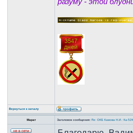
разуму - этой блудн
Вернуться к началу
Марат
Заголовок сообщения:
Re: ОКБ Камова Н.И.: Ка-52К
Благодарю, Вади