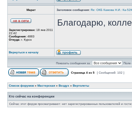
Марат
Заголовок сообщения:
Re: ОКБ Камова Н.И.: Ка-52К
Благодарю, колле
Зарегистрирован:
18 янв 2011
22:42
Сообщения:
4883
Откуда:
г. Курск
Вернуться к началу
Показать сообщения за:
Поле 
Страница
4
из
5
[ Сообщений: 102 ]
Список форумов
»
Мастерская
»
Воздух
»
Вертолеты
Кто сейчас на конференции
Сейчас этот форум просматривают: нет зарегистрированных пользователей и гости: