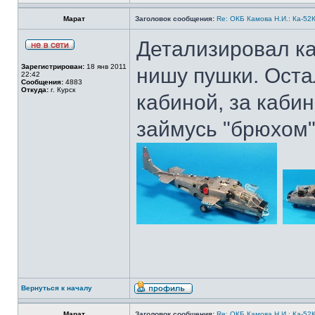
Марат
Заголовок сообщения:
Re: ОКБ Камова Н.И.: Ка-52К
Детализировал ка
Зарегистрирован:
18 янв 2011
нишу пушки. Оста
22:42
Сообщения:
4883
Откуда:
г. Курск
кабиной, за кабин
займусь "брюхом"
Вернуться к началу
Марат
Заголовок сообщения:
Re: ОКБ Камова Н.И.: Ка-52К