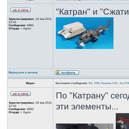
"Катран" и "Сжати
Зарегистрирован:
18 янв 2011
22:42
Сообщения:
4883
Откуда:
г. Курск
Вернуться к началу
Марат
Заголовок сообщения:
Re: ОКБ Камова Н.И.: Ка-52К
По "Катрану" сег
Зарегистрирован:
18 янв 2011
эти элементы...
22:42
Сообщения:
4883
Откуда:
г. Курск