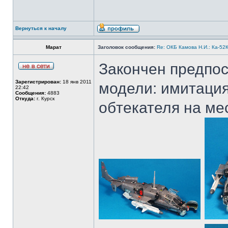
Вернуться к началу
Марат
Заголовок сообщения:
Re: ОКБ Камова Н.И.: Ка-52К
Закончен предпос
Зарегистрирован:
18 янв 2011
модели: имитация
22:42
Сообщения:
4883
Откуда:
г. Курск
обтекателя на ме