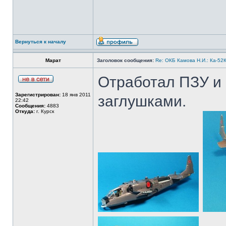
Вернуться к началу
Марат
Заголовок сообщения:
Re: ОКБ Камова Н.И.: Ка-52К
Отработал ПЗУ и 
Зарегистрирован:
18 янв 2011
заглушками.
22:42
Сообщения:
4883
Откуда:
г. Курск