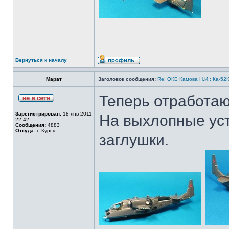
Вернуться к началу
Марат
Заголовок сообщения:
Re: ОКБ Камова Н.И.: Ка-52К
Теперь отработаю
Зарегистрирован:
18 янв 2011
На выхлопные ус
22:42
Сообщения:
4883
Откуда:
г. Курск
заглушки.