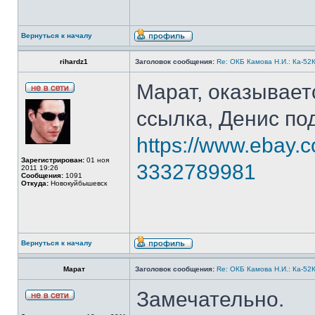
Вернуться к началу
rihardz1
Заголовок сообщения:
Re: ОКБ Камова Н.И.: Ка-52К
Марат, оказываетс
ссылка, Денис по
https://www.ebay.
Зарегистрирован:
01 ноя
3332789981
2011 19:26
Сообщения:
1091
Откуда:
Новокуйбышевск
Вернуться к началу
Марат
Заголовок сообщения:
Re: ОКБ Камова Н.И.: Ка-52К
Замечательно.