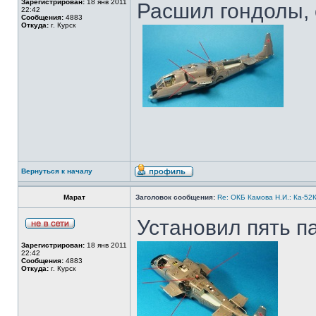
Зарегистрирован:
18 янв 2011
Расшил гондолы, 
22:42
Сообщения:
4883
Откуда:
г. Курск
Вернуться к началу
Марат
Заголовок сообщения:
Re: ОКБ Камова Н.И.: Ка-52К
Установил пять па
Зарегистрирован:
18 янв 2011
22:42
Сообщения:
4883
Откуда:
г. Курск