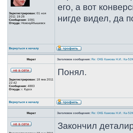
его, а вот конвер
Зарегистрирован:
01 ноя
нигде видел, да п
2011 19:26
Сообщения:
1091
Откуда:
Новокуйбышевск
Вернуться к началу
Марат
Заголовок сообщения:
Re: ОКБ Камова Н.И.: Ка-52К
Понял.
Зарегистрирован:
18 янв 2011
22:42
Сообщения:
4883
Откуда:
г. Курск
Вернуться к началу
Марат
Заголовок сообщения:
Re: ОКБ Камова Н.И.: Ка-52К
Закончил деталир