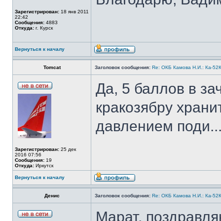
Зарегистрирован:
18 янв 2011
22:42
Сообщения:
4883
Откуда:
г. Курск
Вернуться к началу
Tomcat
Заголовок сообщения:
Re: ОКБ Камова Н.И.: Ка-52К
Да, 5 баллов в за
кракозябру храни
давлением поди..
Зарегистрирован:
25 дек
2016 07:56
Сообщения:
19
Откуда:
Иркутск
Вернуться к началу
Денис
Заголовок сообщения:
Re: ОКБ Камова Н.И.: Ка-52К
Марат, поздравля