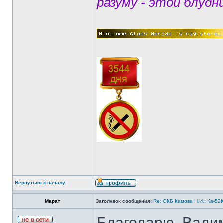
разуму - этой блудн
Вернуться к началу
Марат
Заголовок сообщения:
Re: ОКБ Камова Н.И.: Ка-52К
Благодарю, Вади