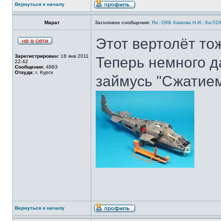
Вернуться к началу
Марат
Заголовок сообщения:
Re: ОКБ Камова Н.И.: Ка-52К
Этот вертолёт тож
Зарегистрирован:
18 янв 2011
Теперь немного д
22:42
Сообщения:
4883
Откуда:
г. Курск
займусь "Сжатием
Вернуться к началу