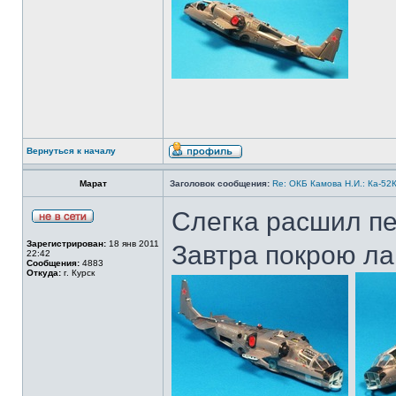
Вернуться к началу
Марат
Заголовок сообщения:
Re: ОКБ Камова Н.И.: Ка-52К
Слегка расшил пе
Зарегистрирован:
18 янв 2011
Завтра покрою ла
22:42
Сообщения:
4883
Откуда:
г. Курск