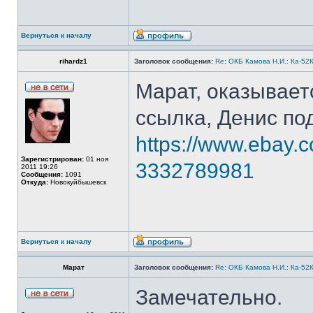
Вернуться к началу
rihardz1
Заголовок сообщения:
Re: ОКБ Камова Н.И.: Ка-52К
Марат, оказываетс
ссылка, Денис по
https://www.ebay.
Зарегистрирован:
01 ноя
3332789981
2011 19:26
Сообщения:
1091
Откуда:
Новокуйбышевск
Вернуться к началу
Марат
Заголовок сообщения:
Re: ОКБ Камова Н.И.: Ка-52К
Замечательно.