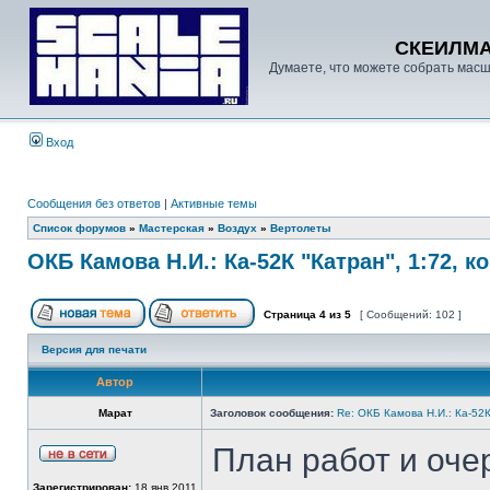
СКЕИЛМ
Думаете, что можете собрать масш
Вход
Сообщения без ответов
|
Активные темы
Список форумов
»
Мастерская
»
Воздух
»
Вертолеты
ОКБ Камова Н.И.: Ка-52К "Катран", 1:72, к
Страница
4
из
5
[ Сообщений: 102 ]
Версия для печати
Автор
Марат
Заголовок сообщения:
Re: ОКБ Камова Н.И.: Ка-52К
План работ и очер
Зарегистрирован:
18 янв 2011