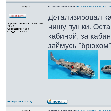
Марат
Заголовок сообщения:
Re: ОКБ Камова Н.И.: Ка-52К
Детализировал ка
Зарегистрирован:
18 янв 2011
нишу пушки. Оста
22:42
Сообщения:
4883
Откуда:
г. Курск
кабиной, за кабин
займусь "брюхом"
Вернуться к началу
Марат
Заголовок сообщения:
Re: ОКБ Камова Н.И.: Ка-52К