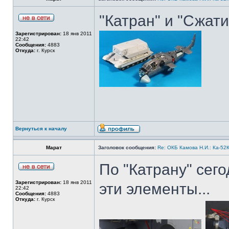
"Катран" и "Сжати
Зарегистрирован:
18 янв 2011
22:42
Сообщения:
4883
Откуда:
г. Курск
Вернуться к началу
Марат
Заголовок сообщения:
Re: ОКБ Камова Н.И.: Ка-52К
По "Катрану" сег
Зарегистрирован:
18 янв 2011
эти элементы...
22:42
Сообщения:
4883
Откуда:
г. Курск