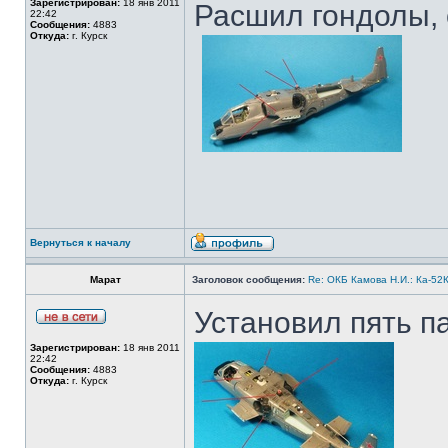
Зарегистрирован:
18 янв 2011
Расшил гондолы, 
22:42
Сообщения:
4883
Откуда:
г. Курск
Вернуться к началу
Марат
Заголовок сообщения:
Re: ОКБ Камова Н.И.: Ка-52К
Установил пять па
Зарегистрирован:
18 янв 2011
22:42
Сообщения:
4883
Откуда:
г. Курск