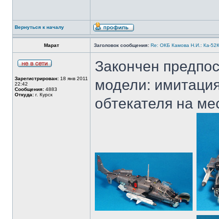
Вернуться к началу
Марат
Заголовок сообщения:
Re: ОКБ Камова Н.И.: Ка-52К
Закончен предпос
Зарегистрирован:
18 янв 2011
модели: имитация
22:42
Сообщения:
4883
Откуда:
г. Курск
обтекателя на ме