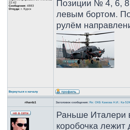
Позиции № 4, 6, 8
22:42
Сообщения:
4883
Откуда:
г. Курск
левым бортом. По
рулём направлени
Вернуться к началу
rihardz1
Заголовок сообщения:
Re: ОКБ Камова Н.И.: Ка-52К
Раньше Италери в
коробочка лежит 