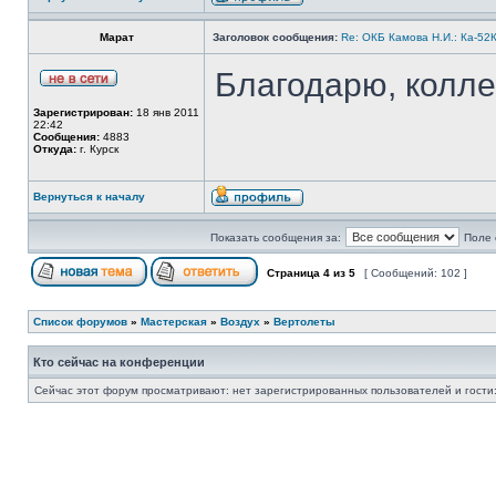
Марат
Заголовок сообщения:
Re: ОКБ Камова Н.И.: Ка-52К
Благодарю, колле
Зарегистрирован:
18 янв 2011
22:42
Сообщения:
4883
Откуда:
г. Курск
Вернуться к началу
Показать сообщения за:
Поле 
Страница
4
из
5
[ Сообщений: 102 ]
Список форумов
»
Мастерская
»
Воздух
»
Вертолеты
Кто сейчас на конференции
Сейчас этот форум просматривают: нет зарегистрированных пользователей и гости: