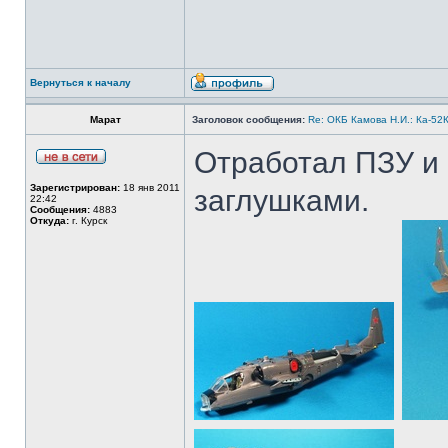
Вернуться к началу
Марат
Заголовок сообщения:
Re: ОКБ Камова Н.И.: Ка-52К
Отработал ПЗУ и 
Зарегистрирован:
18 янв 2011
заглушками.
22:42
Сообщения:
4883
Откуда:
г. Курск