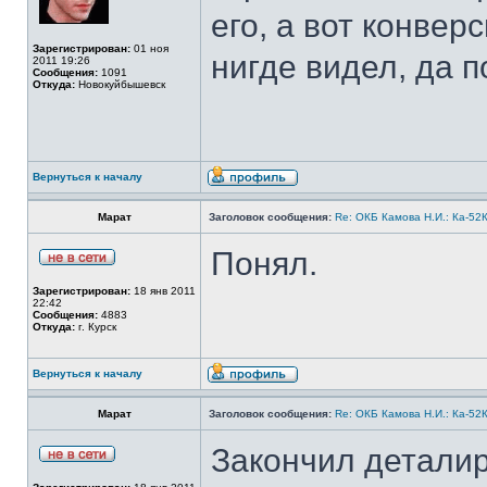
его, а вот конвер
Зарегистрирован:
01 ноя
нигде видел, да п
2011 19:26
Сообщения:
1091
Откуда:
Новокуйбышевск
Вернуться к началу
Марат
Заголовок сообщения:
Re: ОКБ Камова Н.И.: Ка-52К
Понял.
Зарегистрирован:
18 янв 2011
22:42
Сообщения:
4883
Откуда:
г. Курск
Вернуться к началу
Марат
Заголовок сообщения:
Re: ОКБ Камова Н.И.: Ка-52К
Закончил деталир