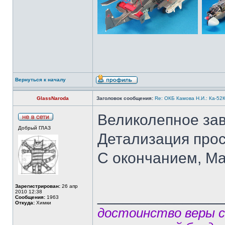
Вернуться к началу
GlassNaroda
Заголовок сообщения:
Re: ОКБ Камова Н.И.: Ка-52К
Великолепное за
Добрый ГЛАЗ
Детализация прос
С окончанием, Ма
Зарегистрирован:
26 апр
______________
2010 12:38
Сообщения:
1963
Откуда:
Химки
достоинство веры 