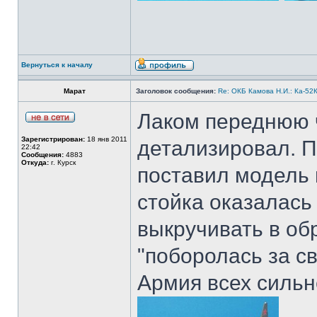
Вернуться к началу
Марат
Заголовок сообщения:
Re: ОКБ Камова Н.И.: Ка-52К
Лаком переднюю ч
Зарегистрирован:
18 янв 2011
детализировал. По
22:42
Сообщения:
4883
Откуда:
г. Курск
поставил модель н
стойка оказалась
выкручивать в обр
"поборолась за св
Армия всех сильн