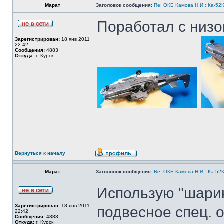
Марат
Заголовок сообщения:
Re: ОКБ Камова Н.И.: Ка-52К
Поработал с низо
Зарегистрирован:
18 янв 2011
22:42
Сообщения:
4883
Откуда:
г. Курск
Вернуться к началу
Марат
Заголовок сообщения:
Re: ОКБ Камова Н.И.: Ка-52К
Использую "шарик
Зарегистрирован:
18 янв 2011
подвесное спец. 
22:42
Сообщения:
4883
Откуда:
г. Курск