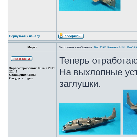
Вернуться к началу
Марат
Заголовок сообщения:
Re: ОКБ Камова Н.И.: Ка-52К
Теперь отработаю
Зарегистрирован:
18 янв 2011
На выхлопные ус
22:42
Сообщения:
4883
Откуда:
г. Курск
заглушки.