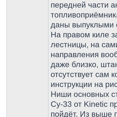
передней части а
топливоприёмника
даны выпуклыми 
На правом киле з
лестницы, на сам
направления вооб
даже близко, шта
отсутствует сам к
инструкции на ри
Ниши основных ст
Су-33 от Kinetic 
пойдёт. Из выше 