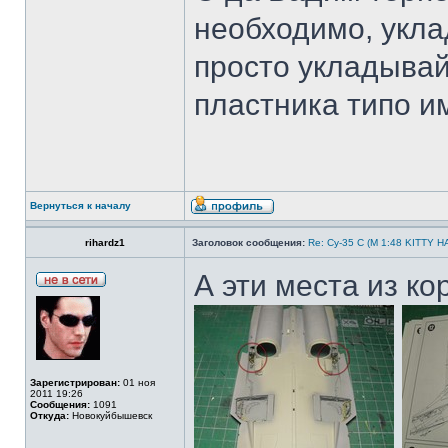
необходимо, укла
просто укладывай 
пластника типо и
Вернуться к началу
rihardz1
Заголовок сообщения:
Re: Су-35 С (М 1:48 KITTY 
А эти места из ко
Зарегистрирован:
01 ноя
2011 19:26
Сообщения:
1091
Откуда:
Новокуйбышевск