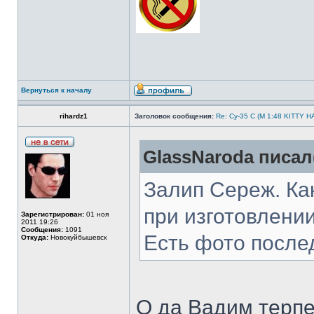
Вернуться к началу
rihardz1
Заголовок сообщения:
Re: Су-35 С (М 1:48 KITTY 
GlassNaroda писал(
Залип Сереж. Как
при изготовлении
Зарегистрирован:
01 ноя
2011 19:26
Сообщения:
1091
Есть фото после
Откуда:
Новокуйбышевск
О да Вадим терпе