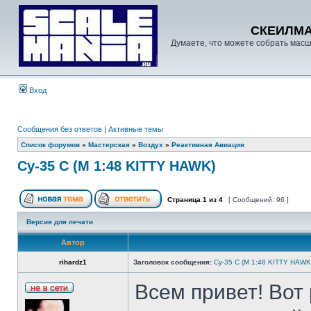
СКЕИЛМ
Думаете, что можете собрать масш
Вход
Сообщения без ответов
|
Активные темы
Список форумов
»
Мастерская
»
Воздух
»
Реактивная Авиация
Су-35 С (М 1:48 KITTY HAWK)
Страница
1
из
4
[ Сообщений: 96 ]
Версия для печати
Автор
rihardz1
Заголовок сообщения:
Су-35 С (М 1:48 KITTY HAWK
Всем привет! Вот