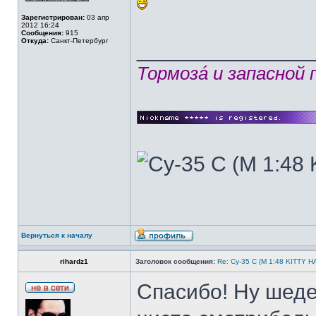
Зарегистрирован:
03 апр
2012 16:24
Сообщения:
915
Откуда:
Санкт-Петербург
______________
Тормозá и запасной
Вернуться к началу
rihardz1
Заголовок сообщения:
Re: Су-35 С (М 1:48 KITTY 
Спасибо! Ну шеде