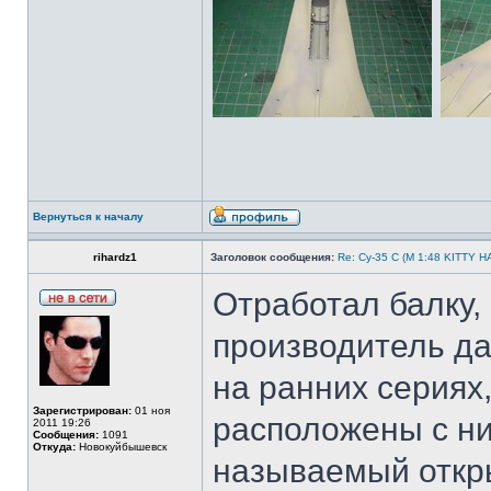
Вернуться к началу
rihardz1
Заголовок сообщения:
Re: Су-35 С (М 1:48 KITTY 
Отработал балку, 
производитель да
на ранних сериях
Зарегистрирован:
01 ноя
расположены с ни
2011 19:26
Сообщения:
1091
Откуда:
Новокуйбышевск
называемый откр