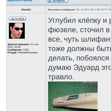
Вернуться к началу
rihardz1
Заголовок сообщения:
Re: Су-35 С (М 1:48 KITTY 
Углубил клёпку и
фюзеле, сточил в
все, чуть шлифан
Зарегистрирован:
01 ноя
тоже должны быть
2011 19:26
Сообщения:
1091
Откуда:
Новокуйбышевск
делать, побоялся
думаю Эдуард это
травло.