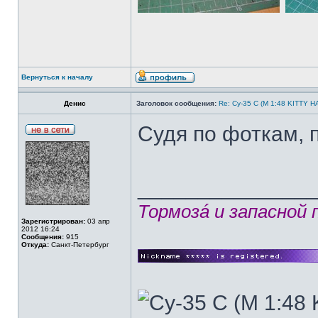
Вернуться к началу
Денис
Заголовок сообщения:
Re: Су-35 С (М 1:48 KITTY 
Судя по фоткам, 
______________
Тормозá и запасной
Зарегистрирован:
03 апр
2012 16:24
Сообщения:
915
Откуда:
Санкт-Петербург