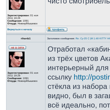
чисто смотрибель
Зарегистрирован:
01 ноя
2011 19:26
Сообщения:
1091
Откуда:
Новокуйбышевск
Вернуться к началу
rihardz1
Заголовок сообщения:
Re: Су-35 С (М 1:48 KITTY 
Отработал «кабин
из трёх цветов Ак
интерьерный для 
Зарегистрирован:
01 ноя
ссылку
http://post
2011 19:26
Сообщения:
1091
Откуда:
Новокуйбышевск
стёкла из набора 
видно, был в заг
всё идеально, по