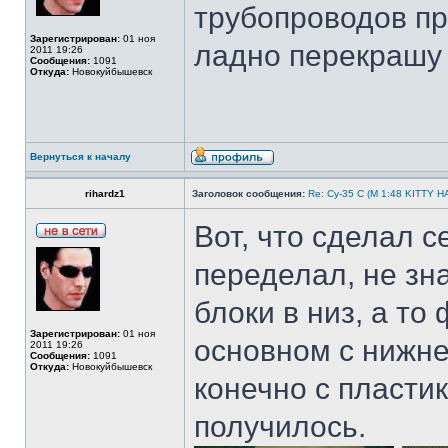
трубопроводов пр
Зарегистрирован:
01 ноя
ладно перекраш
2011 19:26
Сообщения:
1091
Откуда:
Новокуйбышевск
Вернуться к началу
rihardz1
Заголовок сообщения:
Re: Су-35 С (М 1:48 KITTY 
Вот, что сделал 
переделал, не зн
блоки в низ, а т
Зарегистрирован:
01 ноя
основном с нижне
2011 19:26
Сообщения:
1091
Откуда:
Новокуйбышевск
конечно с пласти
получилось.