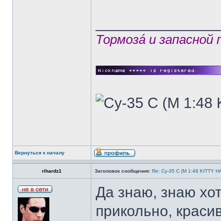
______________
Тормозá и запасной
Вернуться к началу
rihardz1
Заголовок сообщения:
Re: Су-35 С (М 1:48 KITTY 
Да знаю, знаю хо
прикольно, краси