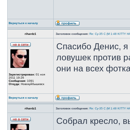
Вернуться к началу
rihardz1
Заголовок сообщения:
Re: Су-35 С (М 1:48 KITTY 
Спасибо Денис, я
ловушек против р
они на всех фотк
Зарегистрирован:
01 ноя
2011 19:26
Сообщения:
1091
Откуда:
Новокуйбышевск
Вернуться к началу
rihardz1
Заголовок сообщения:
Re: Су-35 С (М 1:48 KITTY 
Собрал кресло, в