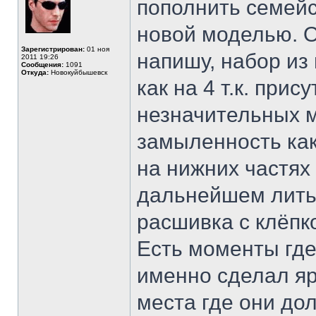
пополнить семейс
новой моделью. О
Зарегистрирован:
01 ноя
напишу, набор из
2011 19:26
Сообщения:
1091
Откуда:
Новокуйбышевск
как на 4 т.к. при
незначительных м
замыленность как
на нижних частях
дальнейшем литье
расшивка с клёпко
Есть моменты где
именно сделал я
места где они до