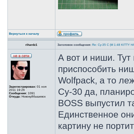
Вернуться к началу
rihardz1
Заголовок сообщения:
Re: Су-35 С (М 1:48 KITTY 
А вот и ниши. Ту
приспособить ниш
Wolfpack, а то ле
Зарегистрирован:
01 ноя
Су-30 да, планир
2011 19:26
Сообщения:
1091
Откуда:
Новокуйбышевск
BOSS выпустил та
Единственное они
картину не портит