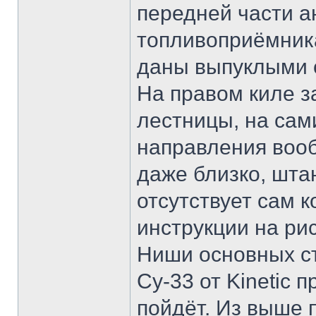
передней части а
топливоприёмника
даны выпуклыми 
На правом киле з
лестницы, на сам
направления вооб
даже близко, шта
отсутствует сам к
инструкции на ри
Ниши основных ст
Су-33 от Kinetic 
пойдёт. Из выше 