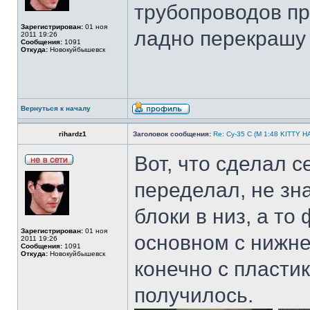
трубопроводов пр
Зарегистрирован:
01 ноя
ладно перекраш
2011 19:26
Сообщения:
1091
Откуда:
Новокуйбышевск
Вернуться к началу
rihardz1
Заголовок сообщения:
Re: Су-35 С (М 1:48 KITTY 
Вот, что сделал 
переделал, не зн
блоки в низ, а т
Зарегистрирован:
01 ноя
основном с нижне
2011 19:26
Сообщения:
1091
Откуда:
Новокуйбышевск
конечно с пласти
получилось.