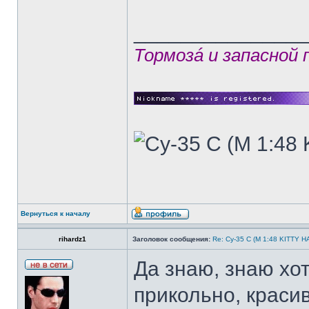
______________
Тормозá и запасной
Вернуться к началу
rihardz1
Заголовок сообщения:
Re: Су-35 С (М 1:48 KITTY 
Да знаю, знаю хо
прикольно, краси