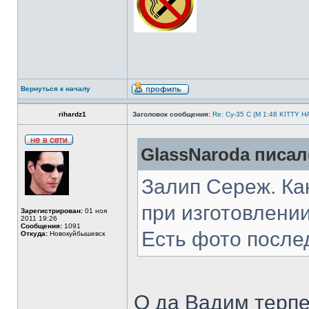
Вернуться к началу
rihardz1
Заголовок сообщения:
Re: Су-35 С (М 1:48 KITTY 
GlassNaroda писал(
Залип Сереж. Как
при изготовлении
Зарегистрирован:
01 ноя
2011 19:26
Сообщения:
1091
Есть фото после
Откуда:
Новокуйбышевск
О да Вадим терпе