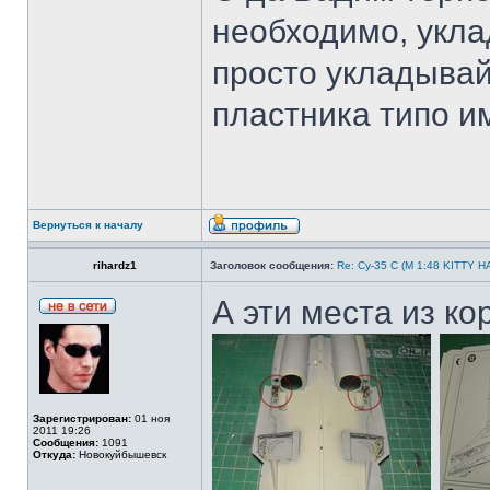
необходимо, укла
просто укладывай 
пластника типо и
Вернуться к началу
rihardz1
Заголовок сообщения:
Re: Су-35 С (М 1:48 KITTY 
А эти места из ко
Зарегистрирован:
01 ноя
2011 19:26
Сообщения:
1091
Откуда:
Новокуйбышевск