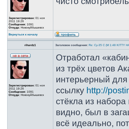
чисто смотрибель
Зарегистрирован:
01 ноя
2011 19:26
Сообщения:
1091
Откуда:
Новокуйбышевск
Вернуться к началу
rihardz1
Заголовок сообщения:
Re: Су-35 С (М 1:48 KITTY 
Отработал «кабин
из трёх цветов Ак
интерьерный для 
Зарегистрирован:
01 ноя
ссылку
http://post
2011 19:26
Сообщения:
1091
Откуда:
Новокуйбышевск
стёкла из набора 
видно, был в заг
всё идеально, по