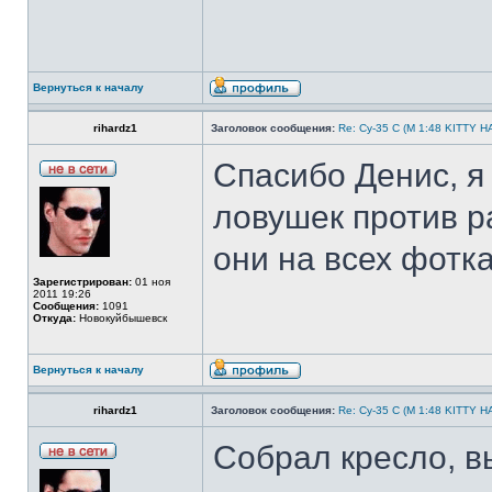
Вернуться к началу
rihardz1
Заголовок сообщения:
Re: Су-35 С (М 1:48 KITTY 
Спасибо Денис, я
ловушек против р
они на всех фотк
Зарегистрирован:
01 ноя
2011 19:26
Сообщения:
1091
Откуда:
Новокуйбышевск
Вернуться к началу
rihardz1
Заголовок сообщения:
Re: Су-35 С (М 1:48 KITTY 
Собрал кресло, в