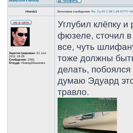
Вернуться к началу
rihardz1
Заголовок сообщения:
Re: Су-35 С (М 1:48 KITTY 
Углубил клёпку и
фюзеле, сточил в
все, чуть шлифан
Зарегистрирован:
01 ноя
тоже должны быть
2011 19:26
Сообщения:
1091
Откуда:
Новокуйбышевск
делать, побоялся
думаю Эдуард это
травло.