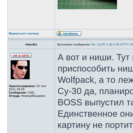
Вернуться к началу
rihardz1
Заголовок сообщения:
Re: Су-35 С (М 1:48 KITTY 
А вот и ниши. Ту
приспособить ниш
Wolfpack, а то ле
Зарегистрирован:
01 ноя
Су-30 да, планир
2011 19:26
Сообщения:
1091
Откуда:
Новокуйбышевск
BOSS выпустил та
Единственное они
картину не портит