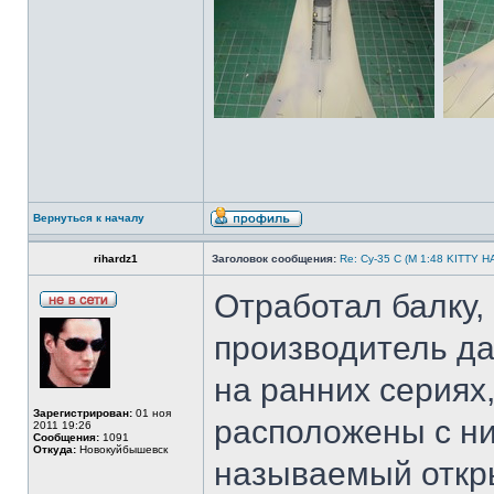
Вернуться к началу
rihardz1
Заголовок сообщения:
Re: Су-35 С (М 1:48 KITTY 
Отработал балку, 
производитель да
на ранних сериях
Зарегистрирован:
01 ноя
расположены с ни
2011 19:26
Сообщения:
1091
Откуда:
Новокуйбышевск
называемый откр