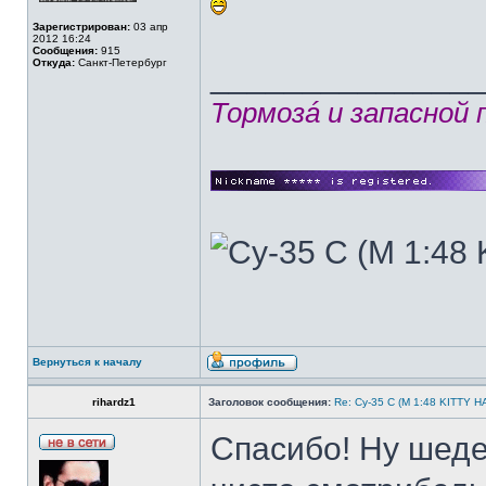
Зарегистрирован:
03 апр
2012 16:24
Сообщения:
915
Откуда:
Санкт-Петербург
______________
Тормозá и запасной
Вернуться к началу
rihardz1
Заголовок сообщения:
Re: Су-35 С (М 1:48 KITTY 
Спасибо! Ну шеде