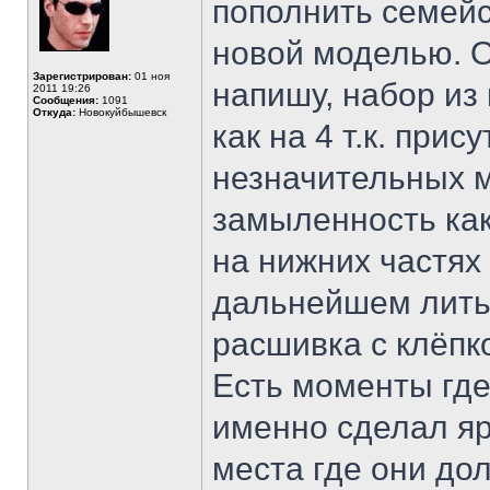
пополнить семейс
новой моделью. О
Зарегистрирован:
01 ноя
напишу, набор из
2011 19:26
Сообщения:
1091
Откуда:
Новокуйбышевск
как на 4 т.к. при
незначительных м
замыленность как
на нижних частях
дальнейшем литье
расшивка с клёпко
Есть моменты где
именно сделал я
места где они до