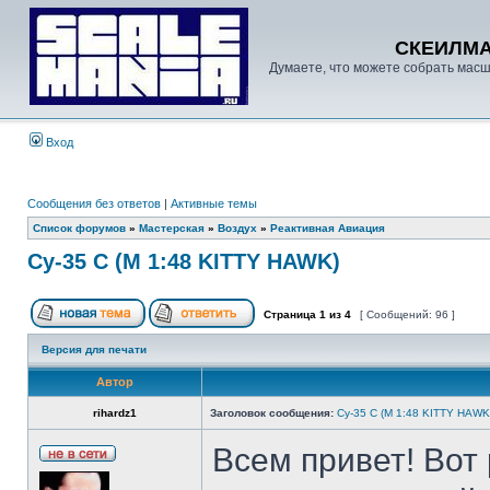
СКЕИЛМ
Думаете, что можете собрать масш
Вход
Сообщения без ответов
|
Активные темы
Список форумов
»
Мастерская
»
Воздух
»
Реактивная Авиация
Су-35 С (М 1:48 KITTY HAWK)
Страница
1
из
4
[ Сообщений: 96 ]
Версия для печати
Автор
rihardz1
Заголовок сообщения:
Су-35 С (М 1:48 KITTY HAWK
Всем привет! Вот