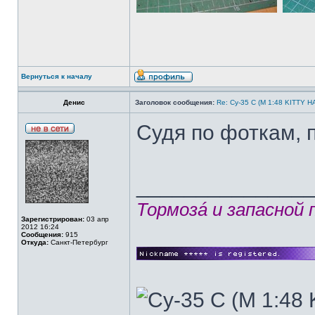
Вернуться к началу
Денис
Заголовок сообщения:
Re: Су-35 С (М 1:48 KITTY 
Судя по фоткам, 
______________
Тормозá и запасной
Зарегистрирован:
03 апр
2012 16:24
Сообщения:
915
Откуда:
Санкт-Петербург