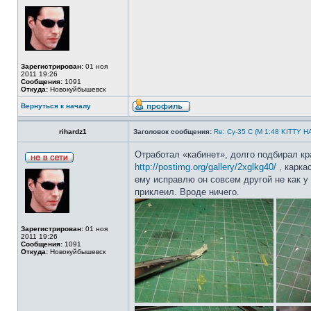
Зарегистрирован:
01 ноя
2011 19:26
Сообщения:
1091
Откуда:
Новокуйбышевск
Вернуться к началу
rihardz1
Заголовок сообщения:
Re: Су-35 С (М 1:48 KITTY 
Отработал «кабинет», долго подбирал кр
http://postimg.org/gallery/2xglkg40/
, карка
ему исправлю он совсем другой не как у 
приклеил. Вроде ничего.
Зарегистрирован:
01 ноя
2011 19:26
Сообщения:
1091
Откуда:
Новокуйбышевск