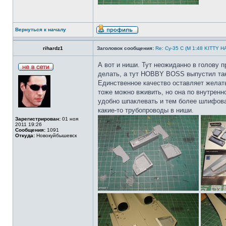
Вернуться к началу
rihardz1
Заголовок сообщения:
Re: Су-35 С (М 1:48 KITTY 
А вот и ниши. Тут неожиданно в голову п
делать, а тут HOBBY BOSS выпустил так 
Единственное качество оставляет желат
тоже можно вживить, но она по внутренно
удобно шпаклевать и тем более шлифоват
какие-то трубопроводы в ниши.
Зарегистрирован:
01 ноя
2011 19:26
Сообщения:
1091
Откуда:
Новокуйбышевск