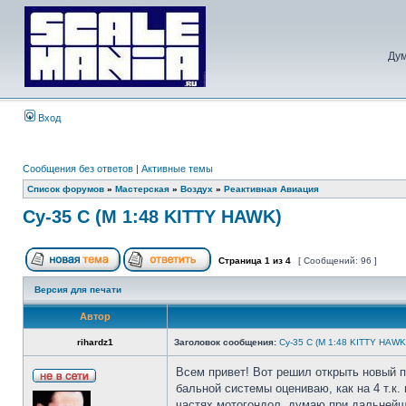
Дум
Вход
Сообщения без ответов
|
Активные темы
Список форумов
»
Мастерская
»
Воздух
»
Реактивная Авиация
Су-35 С (М 1:48 KITTY HAWK)
Страница
1
из
4
[ Сообщений: 96 ]
Версия для печати
Автор
rihardz1
Заголовок сообщения:
Су-35 С (М 1:48 KITTY HAWK
Всем привет! Вот решил открыть новый п
бальной системы оцениваю, как на 4 т.к
частях мотогондол, думаю при дальнейше