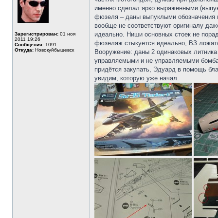
именно сделал ярко выраженными (выпукл
фюзеля – даны выпуклыми обозначения м
вообще не соответствуют оригиналу даже
идеально. Ниши основных стоек не порадо
Зарегистрирован:
01 ноя
2011 19:26
фюзеляж стыкуется идеально, ВЗ ложатс
Сообщения:
1091
Откуда:
Новокуйбышевск
Вооружение: даны 2 одинаковых литника 
управляемыми и не управляемыми бомбами
придётся закупать, Эдуард в помощь бла
увидим, которую уже начал.