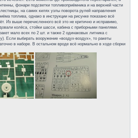
нтенны, фонари подсветки топливоприёмника и на верхней части
лестницы, на самих килях узлы поворота рулей направления
иёма топлива, однако в инструкции на рисунке показано всё
ёт. Из выше перечисленного всё это не критично и исправимо,
довали колёса, стойки шасси, кабина с приборными панелями.
акет мало всех по 2 шт. и также 2 одинаковых литника с
у). Если выбирать вооружение «воздух-воздух», то ракеты
аточно в наборе. В остальном вроде всё нормально в ходе сборки