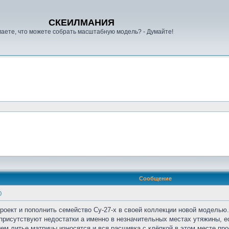
СКЕИЛМАНИЯ
аете, что можете собрать масштабную модель? - Думайте!
Сообщение
)
роект и пополнить семейство Су-27-х в своей коллекции новой моделью. 
. присутствуют недостатки а именно в незначительных местах утяжины, е
м литье матрицы износятся и вся расшивка с клёпкой в этом месте про