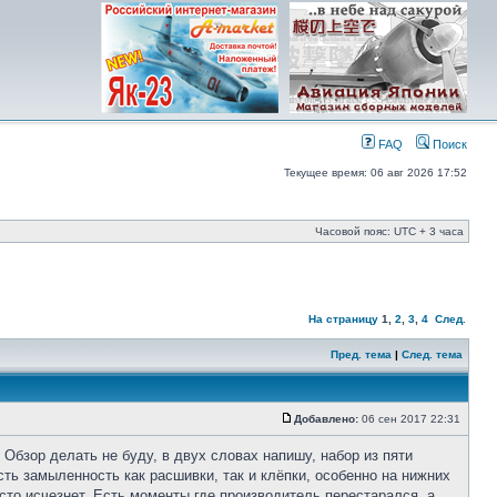
FAQ
Поиск
Текущее время: 06 авг 2026 17:52
Часовой пояс: UTC + 3 часа
На страницу
1
,
2
,
3
,
4
След.
Пред. тема
|
След. тема
Добавлено:
06 сен 2017 22:31
Обзор делать не буду, в двух словах напишу, набор из пяти
сть замыленность как расшивки, так и клёпки, особенно на нижних
сто исчезнет. Есть моменты где производитель перестарался, а