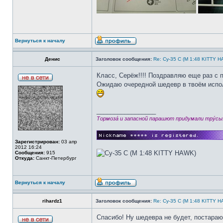
Вернуться к началу
Денис
Заголовок сообщения:
Re: Су-35 С (М 1:48 KITTY 
Класс, Серёж!!!! Поздравляю еще раз с п
Ожидаю очередной шедевр в твоём испо
_________________
Тормозá и запасной парашют придумали трýсы
Зарегистрирован:
03 апр
2012 16:24
Сообщения:
915
Откуда:
Санкт-Петербург
Вернуться к началу
rihardz1
Заголовок сообщения:
Re: Су-35 С (М 1:48 KITTY 
Спасибо! Ну шедевра не будет, постараю