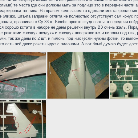
ыми) те места где они должны быть за подлицо это в передней части а
аркировки топлива. На правом киле зачем-то сделали места крепления 
 близко, штанга заправки отлита не полностью отсутствует сам конус пр
вали, сравнивая с Су-33 от Kinetic просто скудноваты, а передняя пойд
я хорошо кстати в наборе не даны решётки внутрь ВЗ очень жаль. Пора
с ракетами «воздух-воздух» и «воздух-поверхность» и пилоны под них, р
, так же даны по 2 шт. и пилоны под них (если нужны фотки, то вылож
го есть всё даже ракеты идут с пилонами. А вот бомб думаю будет дост