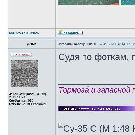
Вернуться к началу
Денис
Заголовок сообщения:
Re: Су-35 С (М 1:48 KITTY 
Судя по фоткам, 
______________
Тормозá и запасной
Зарегистрирован:
03 апр
2012 16:24
Сообщения:
915
Откуда:
Санкт-Петербург