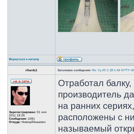
Вернуться к началу
rihardz1
Заголовок сообщения:
Re: Су-35 С (М 1:48 KITTY 
Отработал балку, 
производитель да
на ранних сериях
Зарегистрирован:
01 ноя
расположены с ни
2011 19:26
Сообщения:
1091
Откуда:
Новокуйбышевск
называемый откр