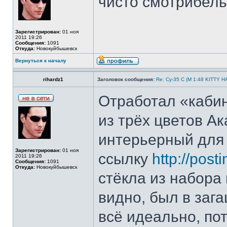
чисто смотрибель
Зарегистрирован:
01 ноя
2011 19:26
Сообщения:
1091
Откуда:
Новокуйбышевск
Вернуться к началу
rihardz1
Заголовок сообщения:
Re: Су-35 С (М 1:48 KITTY 
Отработал «кабин
из трёх цветов Ак
интерьерный для 
Зарегистрирован:
01 ноя
ссылку
http://post
2011 19:26
Сообщения:
1091
Откуда:
Новокуйбышевск
стёкла из набора 
видно, был в заг
всё идеально, по