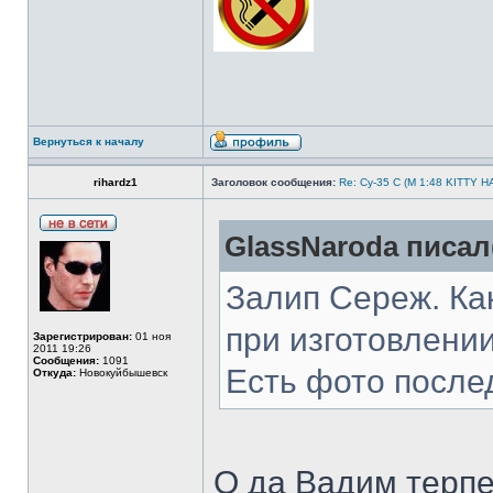
Вернуться к началу
rihardz1
Заголовок сообщения:
Re: Су-35 С (М 1:48 KITTY 
GlassNaroda писал(
Залип Сереж. Как
при изготовлении
Зарегистрирован:
01 ноя
2011 19:26
Сообщения:
1091
Есть фото после
Откуда:
Новокуйбышевск
О да Вадим терпе