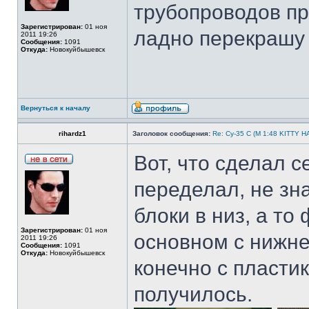
трубопроводов пр
Зарегистрирован:
01 ноя
ладно перекраш
2011 19:26
Сообщения:
1091
Откуда:
Новокуйбышевск
Вернуться к началу
rihardz1
Заголовок сообщения:
Re: Су-35 С (М 1:48 KITTY 
Вот, что сделал 
переделал, не зн
блоки в низ, а т
Зарегистрирован:
01 ноя
основном с нижне
2011 19:26
Сообщения:
1091
Откуда:
Новокуйбышевск
конечно с пласти
получилось.