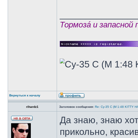
______________
Тормозá и запасной
Вернуться к началу
rihardz1
Заголовок сообщения:
Re: Су-35 С (М 1:48 KITTY 
Да знаю, знаю хо
прикольно, краси