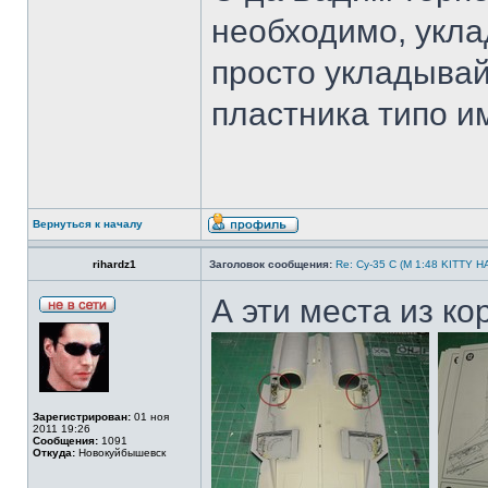
необходимо, укла
просто укладывай 
пластника типо и
Вернуться к началу
rihardz1
Заголовок сообщения:
Re: Су-35 С (М 1:48 KITTY 
А эти места из ко
Зарегистрирован:
01 ноя
2011 19:26
Сообщения:
1091
Откуда:
Новокуйбышевск