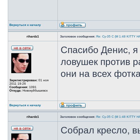
Вернуться к началу
rihardz1
Заголовок сообщения:
Re: Су-35 С (М 1:48 KITTY 
Спасибо Денис, я
ловушек против р
они на всех фотк
Зарегистрирован:
01 ноя
2011 19:26
Сообщения:
1091
Откуда:
Новокуйбышевск
Вернуться к началу
rihardz1
Заголовок сообщения:
Re: Су-35 С (М 1:48 KITTY 
Собрал кресло, в