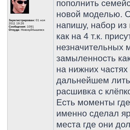
пополнить семейс
новой моделью. О
Зарегистрирован:
01 ноя
напишу, набор из
2011 19:26
Сообщения:
1091
Откуда:
Новокуйбышевск
как на 4 т.к. при
незначительных м
замыленность как
на нижних частях
дальнейшем литье
расшивка с клёпко
Есть моменты где
именно сделал я
места где они до