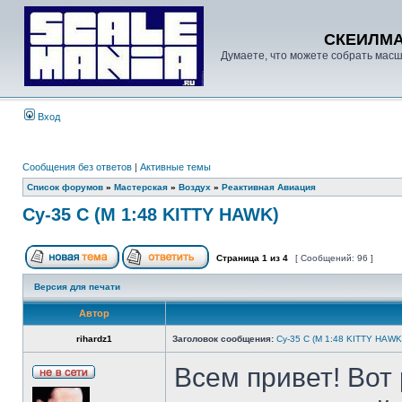
СКЕИЛМ
Думаете, что можете собрать масш
Вход
Сообщения без ответов
|
Активные темы
Список форумов
»
Мастерская
»
Воздух
»
Реактивная Авиация
Су-35 С (М 1:48 KITTY HAWK)
Страница
1
из
4
[ Сообщений: 96 ]
Версия для печати
Автор
rihardz1
Заголовок сообщения:
Су-35 С (М 1:48 KITTY HAWK
Всем привет! Вот