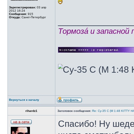
Зарегистрирован:
03 апр
2012 16:24
Сообщения:
915
Откуда:
Санкт-Петербург
______________
Тормозá и запасной
Вернуться к началу
rihardz1
Заголовок сообщения:
Re: Су-35 С (М 1:48 KITTY 
Спасибо! Ну шеде