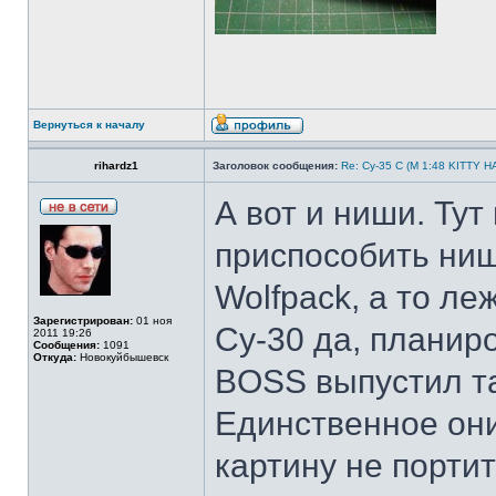
Вернуться к началу
rihardz1
Заголовок сообщения:
Re: Су-35 С (М 1:48 KITTY 
А вот и ниши. Ту
приспособить ниш
Wolfpack, а то ле
Зарегистрирован:
01 ноя
Су-30 да, планир
2011 19:26
Сообщения:
1091
Откуда:
Новокуйбышевск
BOSS выпустил та
Единственное они
картину не портит