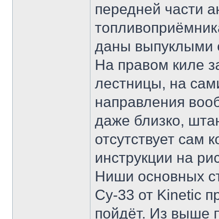
передней части а
топливоприёмника
даны выпуклыми 
На правом киле з
лестницы, на сам
направления вооб
даже близко, шта
отсутствует сам к
инструкции на ри
Ниши основных ст
Су-33 от Kinetic 
пойдёт. Из выше 