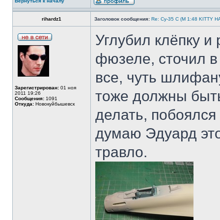
Вернуться к началу
rihardz1
Заголовок сообщения:
Re: Су-35 С (М 1:48 KITTY 
Углубил клёпку и
фюзеле, сточил в
все, чуть шлифан
Зарегистрирован:
01 ноя
тоже должны быть
2011 19:26
Сообщения:
1091
Откуда:
Новокуйбышевск
делать, побоялся
думаю Эдуард это
травло.