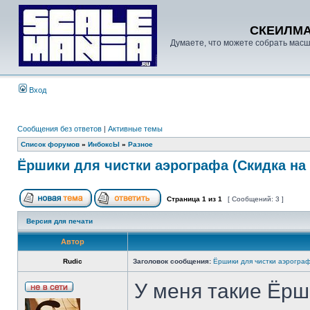
СКЕИЛМ
Думаете, что можете собрать масш
Вход
Сообщения без ответов
|
Активные темы
Список форумов
»
ИнбоксЫ
»
Разное
Ёршики для чистки аэрографа (Скидка на A
Страница
1
из
1
[ Сообщений: 3 ]
Версия для печати
Автор
Rudic
Заголовок сообщения:
Ёршики для чистки аэрографа
У меня такие Ёрш