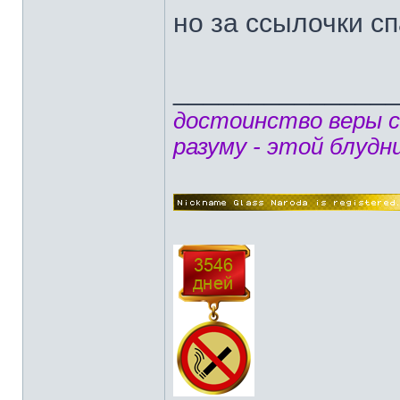
но за ссылочки с
______________
достоинство веры 
разуму - этой блудн