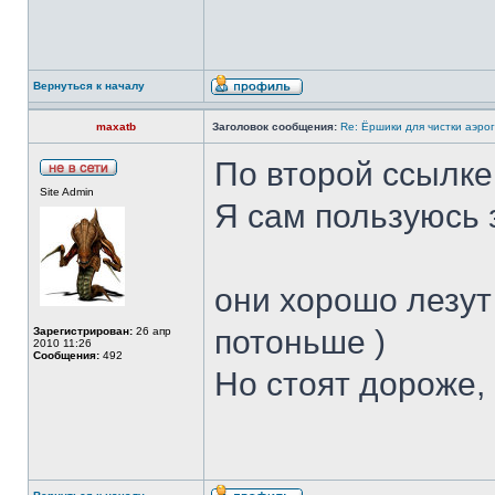
Вернуться к началу
maxatb
Заголовок сообщения:
Re: Ёршики для чистки аэрог
По второй ссылке
Site Admin
Я сам пользуюсь
они хорошо лезут 
потоньше )
Зарегистрирован:
26 апр
2010 11:26
Сообщения:
492
Но стоят дороже, 