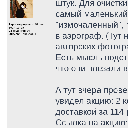
штук. Для очистк
самый маленький.
"измочаленный", 
Зарегистрирован:
03 апр
2014 15:55
Сообщения:
26
в аэрограф. (Тут 
Откуда:
Чебоксары
авторских фотогр
Есть мысль подст
что они влезали 
А тут вчера прове
увидел акцию: 2 
доставкой за
114
Ссылка на акцию