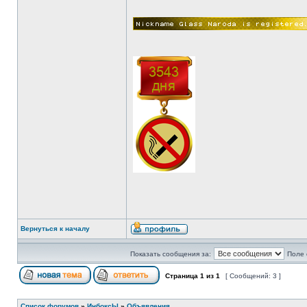
Вернуться к началу
Показать сообщения за:
Поле 
Страница
1
из
1
[ Сообщений: 3 ]
Список форумов
»
ИнбоксЫ
»
Объявления