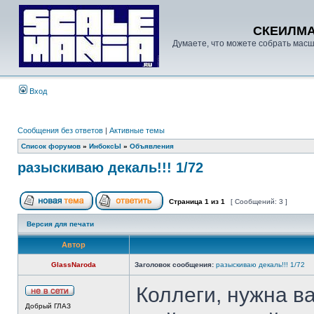
СКЕИЛМ
Думаете, что можете собрать масш
Вход
Сообщения без ответов
|
Активные темы
Список форумов
»
ИнбоксЫ
»
Объявления
разыскиваю декаль!!! 1/72
Страница
1
из
1
[ Сообщений: 3 ]
Версия для печати
Автор
GlassNaroda
Заголовок сообщения:
разыскиваю декаль!!! 1/72
Коллеги, нужна в
Добрый ГЛАЗ