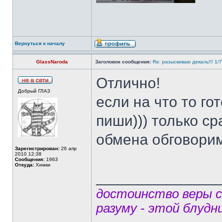
Вернуться к началу
GlassNaroda
Заголовок сообщения:
Re: разыскиваю декаль!!! 1/
Отлично!
Добрый ГЛАЗ
если на что то го
пиши))) только ср
обмена обговорим!
Зарегистрирован:
26 апр
2010 12:38
Сообщения:
1963
Откуда:
Химки
______________
достоинство веры 
разуму - этой блудн