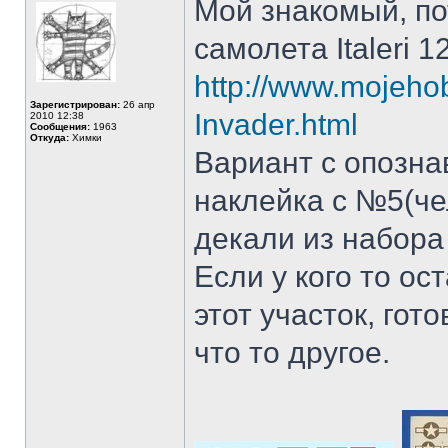
Мой знакомый, по
самолета Italeri 1
http://www.mojehob
Зарегистрирован:
26 апр
Invader.html
2010 12:38
Сообщения:
1963
Откуда:
Химки
Вариант с опозна
наклейка с №5(че
декали из набора
Если у кого то о
этот участок, гот
что то другое.