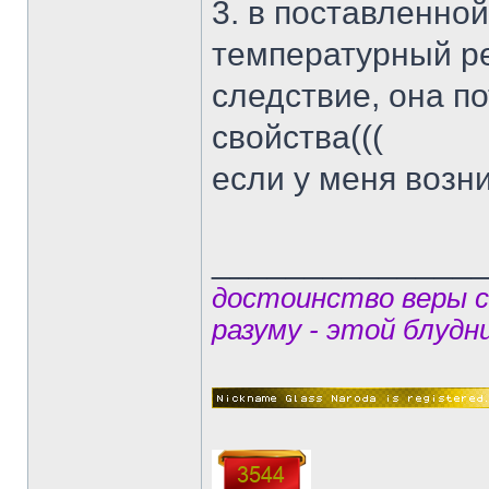
3. в поставленно
температурный ре
следствие, она п
свойства(((
если у меня возни
______________
достоинство веры 
разуму - этой блудн