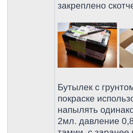
закреплено скотч
Бутылек с грунтом
покраске использ
напылять одинако
2мл. давление 0,8
тамии, с заранее