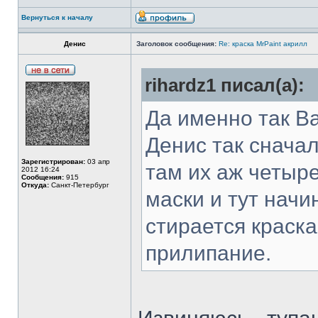
Вернуться к началу
Денис
Заголовок сообщения:
Re: краска MrPaint акрилл
rihardz1 писал(а):
Да именно так В
Денис так сначал
Зарегистрирован:
03 апр
там их аж четыр
2012 16:24
Сообщения:
915
Откуда:
Санкт-Петербург
маски и тут начи
стирается краск
прилипание.