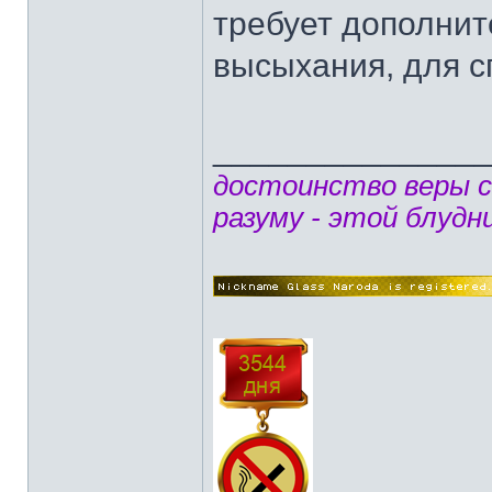
требует дополни
высыхания, для с
______________
достоинство веры 
разуму - этой блудн