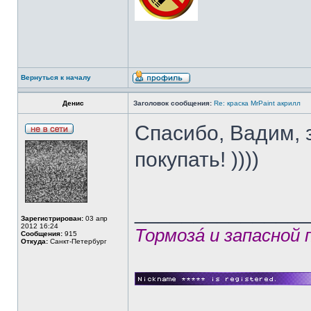
Вернуться к началу
Денис
Заголовок сообщения:
Re: краска MrPaint акрилл
Спасибо, Вадим, з
покупать! ))))
______________
Зарегистрирован:
03 апр
2012 16:24
Тормозá и запасной
Сообщения:
915
Откуда:
Санкт-Петербург