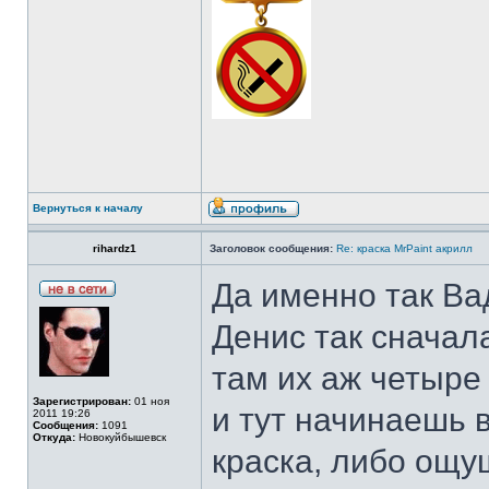
Вернуться к началу
rihardz1
Заголовок сообщения:
Re: краска MrPaint акрилл
Да именно так Ва
Денис так сначала
там их аж четыре
Зарегистрирован:
01 ноя
и тут начинаешь 
2011 19:26
Сообщения:
1091
Откуда:
Новокуйбышевск
краска, либо ощу