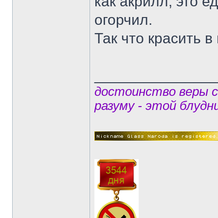
как акрилл, это 
огорчил.
Так что красить 
______________
достоинство веры 
разуму - этой блудн