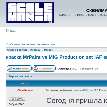
СКЕИЛМ
Думаете, что можете собрать масш
Вход
Сообщения без ответов
|
Активные темы
Список форумов
»
ИнбоксЫ
»
Разное
краска MrPaint vs MIG Production set IAF 
Страница
1
из
1
[ Сообщений: 16 ]
Версия для печати
Автор
GlassNaroda
Заголовок сообщения:
краска MrPaint vs MIG Produc
Сегодня пришла кр
Добрый ГЛАЗ