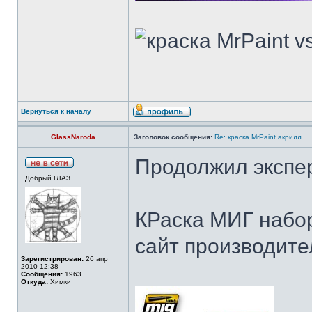
Вернуться к началу
GlassNaroda
Заголовок сообщения:
Re: краска MrPaint акрилл
Продолжил экспе
Добрый ГЛАЗ
КРаска МИГ набор
сайт производите
Зарегистрирован:
26 апр
2010 12:38
Сообщения:
1963
Откуда:
Химки