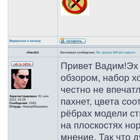
Вернуться к началу
rihardz1
Заголовок сообщения:
Re: краска MrPaint акрилл
Привет Вадим!Эх 
обзором, набор хо
честно не впечатл
Зарегистрирован:
01 ноя
пахнет, цвета соо
2011 19:26
Сообщения:
1091
Откуда:
Новокуйбышевск
рёбрах модели сти
на плоскостях но
мнение. Так что 