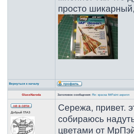
просто шикарный,
Вернуться к началу
GlassNaroda
Заголовок сообщения:
Re: краска MrPaint акрилл
Сережа, привет. э
Добрый ГЛАЗ
собираюсь надуть
цветами от МрПэй