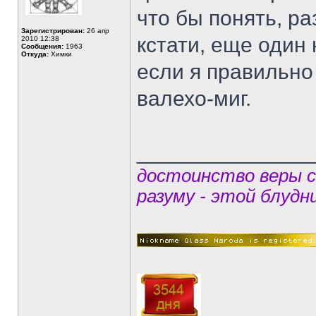
что бы понять, ра
Зарегистрирован:
26 апр
кстати, еще один 
2010 12:38
Сообщения:
1963
Откуда:
Химки
если я правильно
валехо-миг.
______________
достоинство веры 
разуму - этой блудн