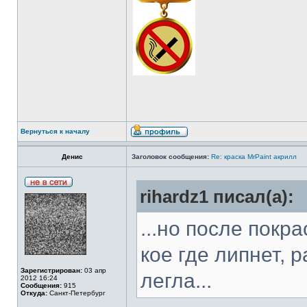
Вернуться к началу
Денис
Заголовок сообщения:
Re: краска MrPaint акрилл
rihardz1 писал(а):
...но после покр
кое где липнет, 
Зарегистрирован:
03 апр
легла...
2012 16:24
Сообщения:
915
Откуда:
Санкт-Петербург