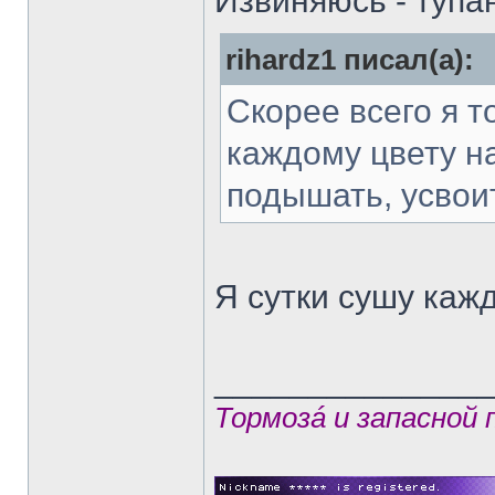
Извиняюсь - тупанул
rihardz1 писал(а):
Скорее всего я 
каждому цвету н
подышать, усвоит
Я сутки сушу кажд
______________
Тормозá и запасной