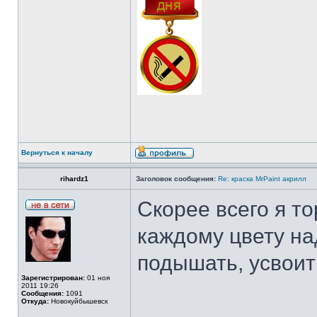
Вернуться к началу
rihardz1
Заголовок сообщения:
Re: краска MrPaint акрилл
Скорее всего я т
каждому цвету на
подышать, усвоить
Зарегистрирован:
01 ноя
2011 19:26
Сообщения:
1091
Откуда:
Новокуйбышевск