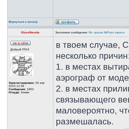
Вернуться к началу
GlassNaroda
Заголовок сообщения:
Re: краска MrPaint акрилл
в твоем случае, 
Добрый ГЛАЗ
несколько причин
1. в местах выти
аэрограф от мод
Зарегистрирован:
26 апр
2. в местах прил
2010 12:38
Сообщения:
1963
Откуда:
Химки
связывающего вещ
маловероятно, чт
размешалась.