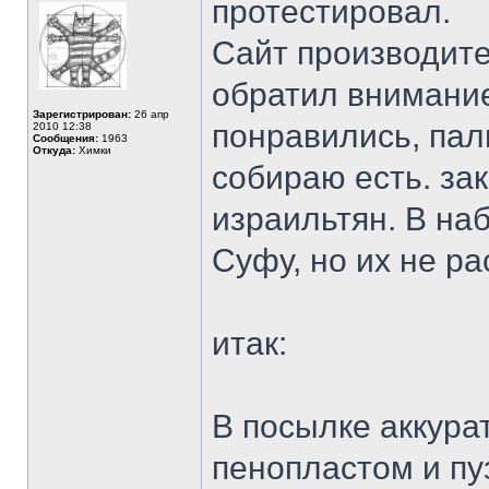
протестировал.
Сайт производит
обратил внимание
Зарегистрирован:
26 апр
понравились, пал
2010 12:38
Сообщения:
1963
Откуда:
Химки
собираю есть. за
израильтян. В на
Суфу, но их не р
итак:
В посылке аккура
пенопластом и п