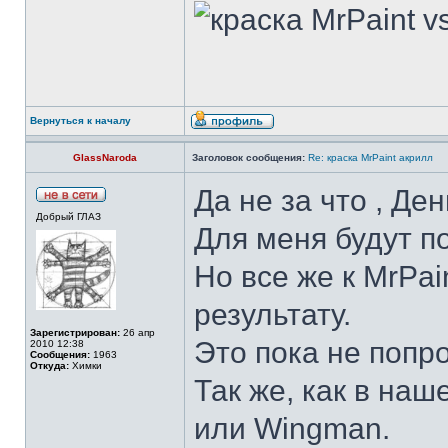
Вернуться к началу
GlassNaroda
Заголовок сообщения:
Re: краска MrPaint акрилл
Да не за что , Ден
Добрый ГЛАЗ
Для меня будут п
Но все же к MrPa
результату.
Зарегистрирован:
26 апр
Это пока не попр
2010 12:38
Сообщения:
1963
Откуда:
Химки
Так же, как в наш
или Wingman.