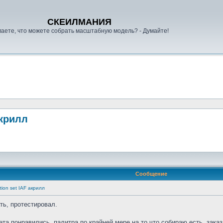
СКЕИЛМАНИЯ
аете, что можете собрать масштабную модель? - Думайте!
акрилл
Сообщение
tion set IAF акрилл
ть, протестировал.
ета понравились, палитра по крайней мере на то что собираю есть. зака