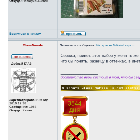
Откуда:
Новокуйбышевск
Вернуться к началу
GlassNaroda
Заголовок сообщения:
Re: краска MrPaint акрилл
Сережа, привет. этот набор у меня то ж
что бы понять, разницу в оттенках. в ин
Добрый ГЛАЗ
_________________
достоинство веры состоит в том, что бы свер
Зарегистрирован:
26 апр
2010 12:38
Сообщения:
1963
Откуда:
Химки