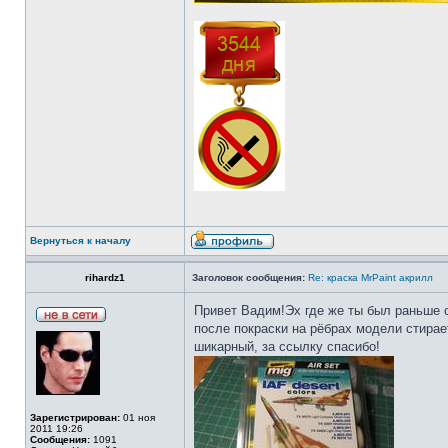
Вернуться к началу
rihardz1
Заголовок сообщения:
Re: краска MrPaint акрилл
Привет Вадим!Эх где же ты был раньше с 
после покраски на рёбрах модели стирает
шикарный, за ссылку спасибо!
Зарегистрирован:
01 ноя
2011 19:26
Сообщения:
1091