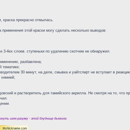
, краска прекрасно отмылась.
 применения этой краски могу сделать несколько выводов:
е 3-4ех слоев. ступеньки по удалению скотчем не обнаружил.
применению, разбавлена;
й тематике;
водителем 30 минут, на деле, смывка и уайтспирт не вступает в реакци
 химией;
вский и растворитель для тамийского акрилла. Не смотря на то, что пр
рчил.
щении.
нуть шею разуму - этой блуднице дьявола