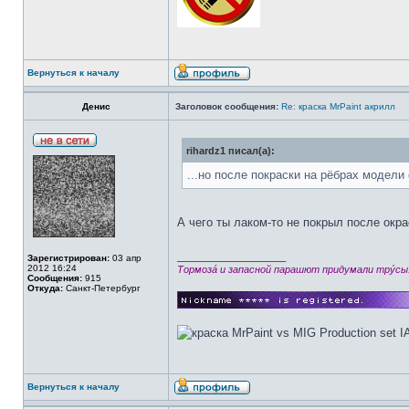
Вернуться к началу
Денис
Заголовок сообщения:
Re: краска MrPaint акрилл
rihardz1 писал(а):
...но после покраски на рёбрах модели 
А чего ты лаком-то не покрыл после окра
_________________
Зарегистрирован:
03 апр
2012 16:24
Тормозá и запасной парашют придумали трýсы
Сообщения:
915
Откуда:
Санкт-Петербург
Вернуться к началу