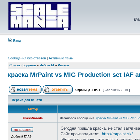
Дум
Вход
Сообщения без ответов
|
Активные темы
Список форумов
»
ИнбоксЫ
»
Разное
краска MrPaint vs MIG Production set IAF 
Страница
1
из
1
[ Сообщений: 16 ]
Версия для печати
Автор
GlassNaroda
Заголовок сообщения:
краска MrPaint vs MIG Produc
Сегодня пришла краска, не стал затягива
Сайт производителя:
http://mrpaint.sk/
Добрый ГЛАЗ
обратил внимание, что краска акрилл, цв