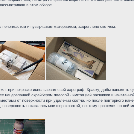
рассматриваю в этом обзоре.
о пенопластом и пузырчатым материалом, закреплено скотчем.
0 мл. при покраске использовал свой аэрограф. Краску, дабы напылять о
нее нацарапанной скрайбером полосой - имитацией расшивки и накатанной
местами от поверхности при удалении скотча, но после повторного нанес
, поверхность показалась мне шероховатой, поэтому прошелся по ней м