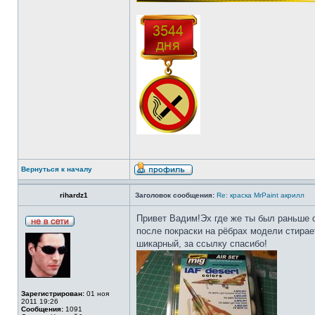
Вернуться к началу
rihardz1
Заголовок сообщения:
Re: краска MrPaint акрилл
Привет Вадим!Эх где же ты был раньше с 
после покраски на рёбрах модели стирает
шикарный, за ссылку спасибо!
Зарегистрирован:
01 ноя
2011 19:26
Сообщения:
1091