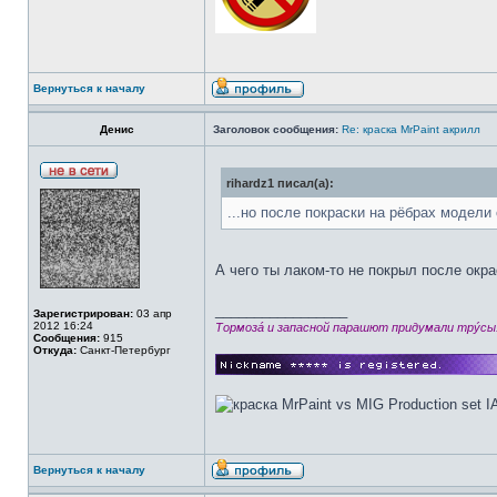
Вернуться к началу
Денис
Заголовок сообщения:
Re: краска MrPaint акрилл
rihardz1 писал(а):
...но после покраски на рёбрах модели 
А чего ты лаком-то не покрыл после окра
_________________
Зарегистрирован:
03 апр
2012 16:24
Тормозá и запасной парашют придумали трýсы
Сообщения:
915
Откуда:
Санкт-Петербург
Вернуться к началу