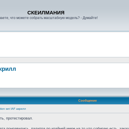
СКЕИЛМАНИЯ
аете, что можете собрать масштабную модель? - Думайте!
акрилл
Сообщение
tion set IAF акрилл
ть, протестировал.
ета понравились, палитра по крайней мере на то что собираю есть. зака