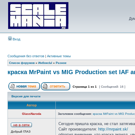
Дум
Вход
Сообщения без ответов
|
Активные темы
Список форумов
»
ИнбоксЫ
»
Разное
краска MrPaint vs MIG Production set IAF 
Страница
1
из
1
[ Сообщений: 16 ]
Версия для печати
Автор
GlassNaroda
Заголовок сообщения:
краска MrPaint vs MIG Produc
Сегодня пришла краска, не стал затягива
Сайт производителя:
http://mrpaint.sk/
Добрый ГЛАЗ
обратил внимание, что краска акрилл, цв