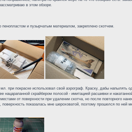
рассматриваю в этом обзоре.
о пенопластом и пузырчатым материалом, закреплено скотчем.
0 мл. при покраске использовал свой аэрограф. Краску, дабы напылять о
нее нацарапанной скрайбером полосой - имитацией расшивки и накатанной
местами от поверхности при удалении скотча, но после повторного нанес
, поверхность показалась мне шероховатой, поэтому прошелся по ней м