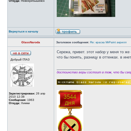
Откуда:
Новокуйбышевск
Вернуться к началу
GlassNaroda
Заголовок сообщения:
Re: краска MrPaint акрилл
Сережа, привет. этот набор у меня то ж
что бы понять, разницу в оттенках. в ин
Добрый ГЛАЗ
_________________
достоинство веры состоит в том, что бы свер
Зарегистрирован:
26 апр
2010 12:38
Сообщения:
1963
Откуда:
Химки