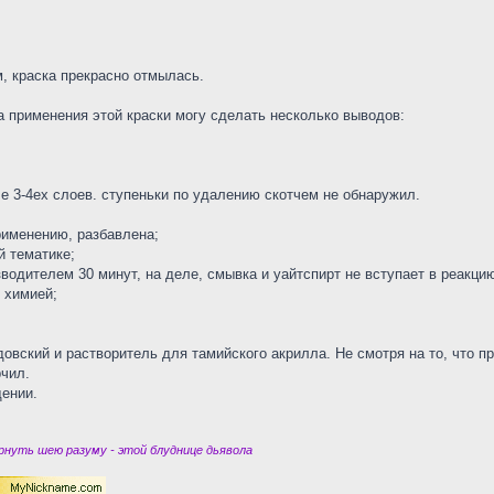
, краска прекрасно отмылась.
 применения этой краски могу сделать несколько выводов:
е 3-4ех слоев. ступеньки по удалению скотчем не обнаружил.
применению, разбавлена;
й тематике;
водителем 30 минут, на деле, смывка и уайтспирт не вступает в реакци
 химией;
вский и растворитель для тамийского акрилла. Не смотря на то, что пр
рчил.
щении.
нуть шею разуму - этой блуднице дьявола