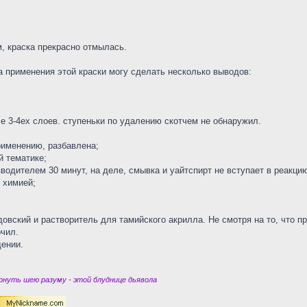
, краска прекрасно отмылась.
 применения этой краски могу сделать несколько выводов:
е 3-4ех слоев. ступеньки по удалению скотчем не обнаружил.
применению, разбавлена;
й тематике;
водителем 30 минут, на деле, смывка и уайтспирт не вступает в реакци
 химией;
вский и растворитель для тамийского акрилла. Не смотря на то, что пр
рчил.
щении.
нуть шею разуму - этой блуднице дьявола