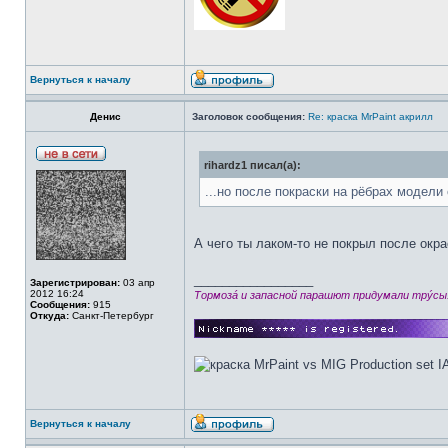
Вернуться к началу
Денис
Заголовок сообщения:
Re: краска MrPaint акрилл
rihardz1 писал(а):
...но после покраски на рёбрах модели 
А чего ты лаком-то не покрыл после окра
_________________
Зарегистрирован:
03 апр
2012 16:24
Тормозá и запасной парашют придумали трýсы
Сообщения:
915
Откуда:
Санкт-Петербург
Вернуться к началу