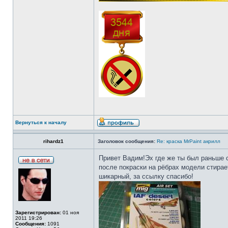
Вернуться к началу
rihardz1
Заголовок сообщения:
Re: краска MrPaint акрилл
Привет Вадим!Эх где же ты был раньше с 
после покраски на рёбрах модели стирает
шикарный, за ссылку спасибо!
Зарегистрирован:
01 ноя
2011 19:26
Сообщения:
1091