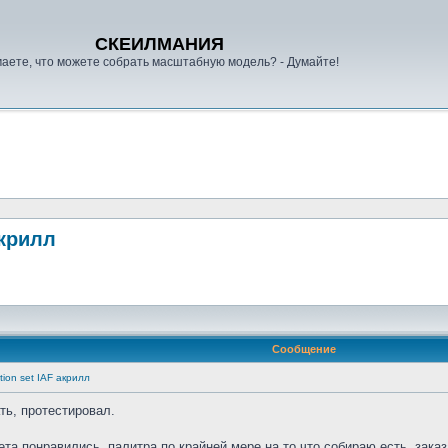
СКЕИЛМАНИЯ
аете, что можете собрать масштабную модель? - Думайте!
акрилл
Сообщение
tion set IAF акрилл
ть, протестировал.
ета понравились, палитра по крайней мере на то что собираю есть. зака