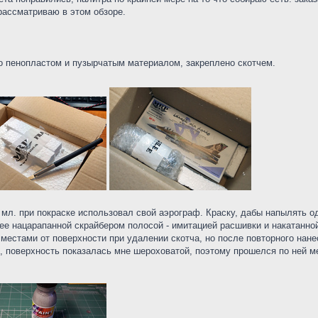
рассматриваю в этом обзоре.
о пенопластом и пузырчатым материалом, закреплено скотчем.
0 мл. при покраске использовал свой аэрограф. Краску, дабы напылять о
нее нацарапанной скрайбером полосой - имитацией расшивки и накатанной
местами от поверхности при удалении скотча, но после повторного нанес
, поверхность показалась мне шероховатой, поэтому прошелся по ней м