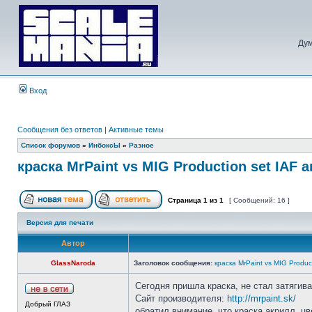
Дум
Вход
Сообщения без ответов
|
Активные темы
Список форумов
»
ИнбоксЫ
»
Разное
краска MrPaint vs MIG Production set IAF 
Страница
1
из
1
[ Сообщений: 16 ]
Версия для печати
Автор
GlassNaroda
Заголовок сообщения:
краска MrPaint vs MIG Produc
Сегодня пришла краска, не стал затягива
Сайт производителя:
http://mrpaint.sk/
Добрый ГЛАЗ
обратил внимание, что краска акрилл, цв