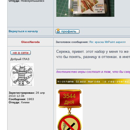
Откуда:
Новокуйбышевск
Вернуться к началу
GlassNaroda
Заголовок сообщения:
Re: краска MrPaint акрилл
Сережа, привет. этот набор у меня то ж
что бы понять, разницу в оттенках. в ин
Добрый ГЛАЗ
_________________
достоинство веры состоит в том, что бы свер
Зарегистрирован:
26 апр
2010 12:38
Сообщения:
1963
Откуда:
Химки