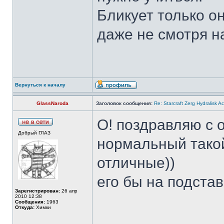
Бликует только он
даже не смотря на
Вернуться к началу
GlassNaroda
Заголовок сообщения:
Re: Starcraft Zerg Hydralisk 
О! поздравляю с 
Добрый ГЛАЗ
нормальный такой
отличные))
его бы на подстав
Зарегистрирован:
26 апр
2010 12:38
Сообщения:
1963
Откуда:
Химки
______________