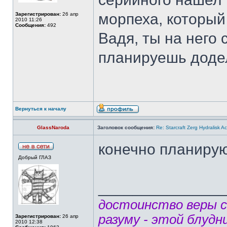
морпеха, который 
Зарегистрирован:
26 апр
2010 11:26
Сообщения:
492
Вадя, ты на него 
планируешь додел
Вернуться к началу
GlassNaroda
Заголовок сообщения:
Re: Starcraft Zerg Hydralisk 
конечно планирую
Добрый ГЛАЗ
______________
достоинство веры 
разуму - этой блудн
Зарегистрирован:
26 апр
2010 12:38