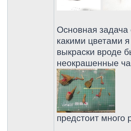
Основная задача 
какими цветами я
выкраски вроде б
неокрашенные ча
предстоит много р