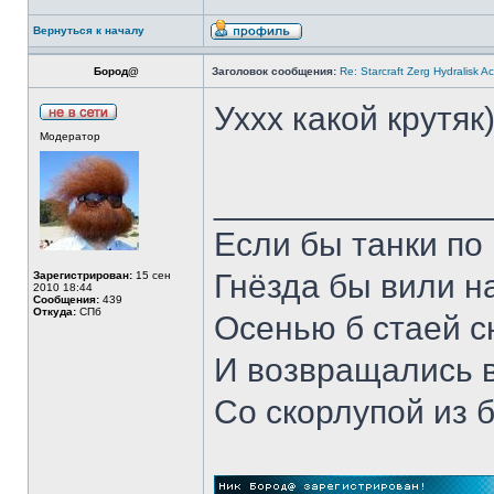
Вернуться к началу
Бород@
Заголовок сообщения:
Re: Starcraft Zerg Hydralisk 
Уххх какой крутяк
Модератор
______________
Если бы танки по 
Гнёзда бы вили н
Зарегистрирован:
15 сен
2010 18:44
Сообщения:
439
Откуда:
СПб
Осенью б стаей 
И возвращались 
Со скорлупой из 