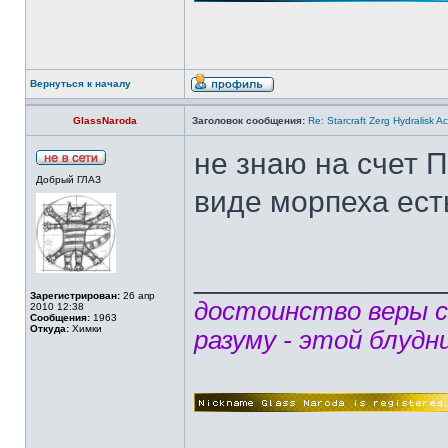
Вернуться к началу
GlassNaroda
Заголовок сообщения:
Re: Starcraft Zerg Hydralisk 
не знаю на счет П
Добрый ГЛАЗ
виде морпеха ест
______________
Зарегистрирован:
26 апр
достоинство веры 
2010 12:38
Сообщения:
1963
Откуда:
Химки
разуму - этой блудн