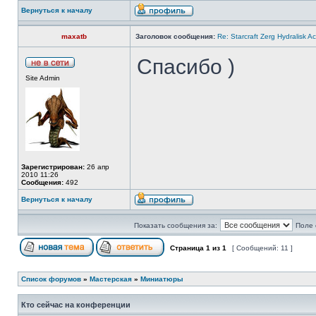
Вернуться к началу
maxatb
Заголовок сообщения:
Re: Starcraft Zerg Hydralisk 
Спасибо )
Site Admin
Зарегистрирован:
26 апр
2010 11:26
Сообщения:
492
Вернуться к началу
Показать сообщения за:
Поле 
Страница
1
из
1
[ Сообщений: 11 ]
Список форумов
»
Мастерская
»
Миниатюры
Кто сейчас на конференции