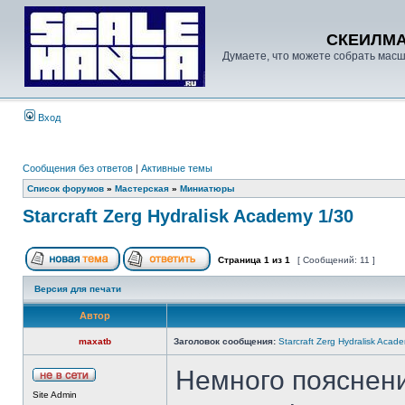
СКЕИЛМ
Думаете, что можете собрать масш
Вход
Сообщения без ответов
|
Активные темы
Список форумов
»
Мастерская
»
Миниатюры
Starcraft Zerg Hydralisk Academy 1/30
Страница
1
из
1
[ Сообщений: 11 ]
Версия для печати
Автор
maxatb
Заголовок сообщения:
Starcraft Zerg Hydralisk Acad
Немного пояснений
Site Admin