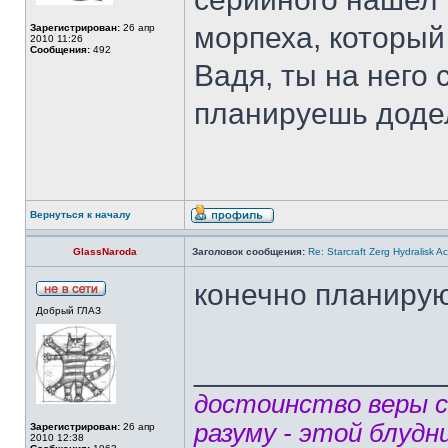
морпеха, который 
Зарегистрирован:
26 апр
2010 11:26
Сообщения:
492
Вадя, ты на него 
планируешь додел
Вернуться к началу
GlassNaroda
Заголовок сообщения:
Re: Starcraft Zerg Hydralisk 
конечно планирую
Добрый ГЛАЗ
______________
достоинство веры 
разуму - этой блудн
Зарегистрирован:
26 апр
2010 12:38