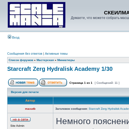
СКЕИЛМ
Думаете, что можете собрать масш
Вход
Сообщения без ответов
|
Активные темы
Список форумов
»
Мастерская
»
Миниатюры
Starcraft Zerg Hydralisk Academy 1/30
Страница
1
из
1
[ Сообщений: 11 ]
Версия для печати
Автор
maxatb
Заголовок сообщения:
Starcraft Zerg Hydralisk Acad
Немного пояснений
Site Admin