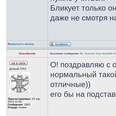
Бликует только он
даже не смотря на
Вернуться к началу
GlassNaroda
Заголовок сообщения:
Re: Starcraft Zerg Hydralisk 
О! поздравляю с 
Добрый ГЛАЗ
нормальный такой
отличные))
его бы на подстав
Зарегистрирован:
26 апр
2010 12:38
Сообщения:
1963
Откуда:
Химки
______________