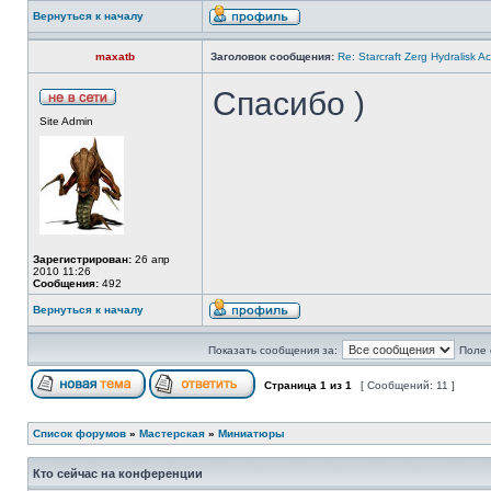
Вернуться к началу
maxatb
Заголовок сообщения:
Re: Starcraft Zerg Hydralisk 
Спасибо )
Site Admin
Зарегистрирован:
26 апр
2010 11:26
Сообщения:
492
Вернуться к началу
Показать сообщения за:
Поле 
Страница
1
из
1
[ Сообщений: 11 ]
Список форумов
»
Мастерская
»
Миниатюры
Кто сейчас на конференции