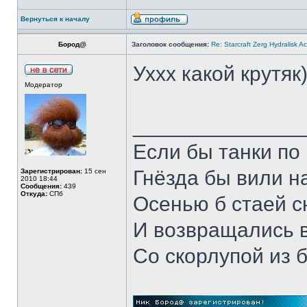
Вернуться к началу
Бород@
Заголовок сообщения:
Re: Starcraft Zerg Hydralisk 
Уххх какой крутяк
Модератор
______________
Если бы танки по 
Гнёзда бы вили н
Зарегистрирован:
15 сен
2010 18:44
Сообщения:
439
Откуда:
СПб
Осенью б стаей 
И возвращались 
Со скорлупой из 