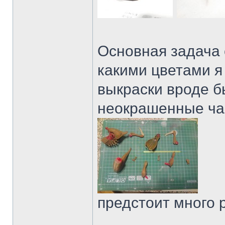
Основная задача 
какими цветами я
выкраски вроде б
неокрашенные ча
предстоит много р