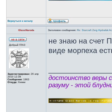
Вернуться к началу
GlassNaroda
Заголовок сообщения:
Re: Starcraft Zerg Hydralisk 
не знаю на счет П
Добрый ГЛАЗ
виде морпеха ест
______________
Зарегистрирован:
26 апр
достоинство веры 
2010 12:38
Сообщения:
1963
Откуда:
Химки
разуму - этой блудн