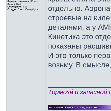
Зарегистрирован:
03 апр
2012 16:24
отдельно. Аэрона
Сообщения:
915
Откуда:
Санкт-Петербург
строевые на киле
деталями, а у АМК
Кинетика это отд
показаны расшив
И это только перв
возьму. В смысле
______________
Тормозá и запасной