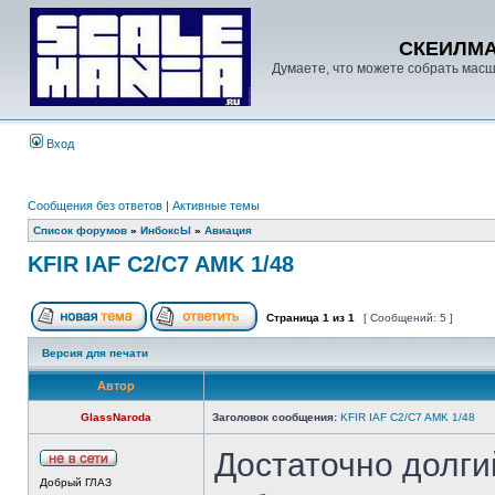
СКЕИЛМ
Думаете, что можете собрать масш
Вход
Сообщения без ответов
|
Активные темы
Список форумов
»
ИнбоксЫ
»
Авиация
KFIR IAF C2/C7 AMK 1/48
Страница
1
из
1
[ Сообщений: 5 ]
Версия для печати
Автор
GlassNaroda
Заголовок сообщения:
KFIR IAF C2/C7 AMK 1/48
Достаточно долги
Добрый ГЛАЗ