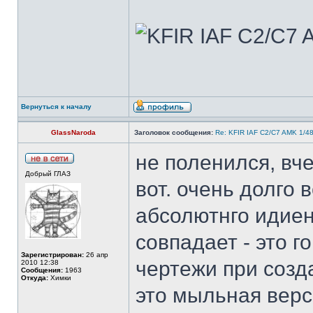
Вернуться к началу
GlassNaroda
Заголовок сообщения:
Re: KFIR IAF C2/C7 AMK 1/4
не поленился, вче
Добрый ГЛАЗ
вот. очень долго 
абсолютнго идиен
совпадает - это г
Зарегистрирован:
26 апр
чертежи при созда
2010 12:38
Сообщения:
1963
Откуда:
Химки
это мыльная верс