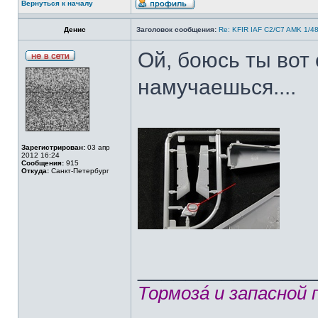
Вернуться к началу
Денис
Заголовок сообщения:
Re: KFIR IAF C2/C7 AMK 1/4
Ой, боюсь ты вот
намучаешься....
Зарегистрирован:
03 апр
2012 16:24
Сообщения:
915
Откуда:
Санкт-Петербург
______________
Тормозá и запасной