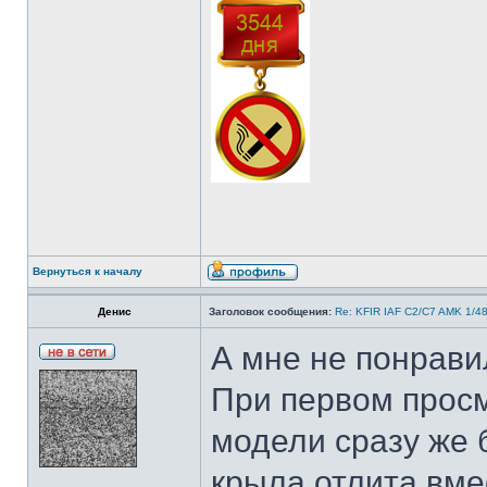
Вернуться к началу
Денис
Заголовок сообщения:
Re: KFIR IAF C2/C7 AMK 1/4
А мне не понрав
При первом прос
модели сразу же 
крыла отлита вмес