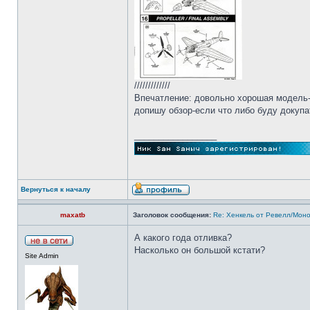
/////////////
Впечатление: довольно хорошая модель-н
допишу обзор-если что либо буду докупа
_________________
Вернуться к началу
maxatb
Заголовок сообщения:
Re: Хенкель от Ревелл/Мон
А какого года отливка?
Насколько он большой кстати?
Site Admin