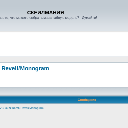
СКЕИЛМАНИЯ
аете, что можете собрать масштабную модель? - Думайте!
b Revell/Monogram
Сообщение
h V-1 Buzz bomb Revell/Monogram