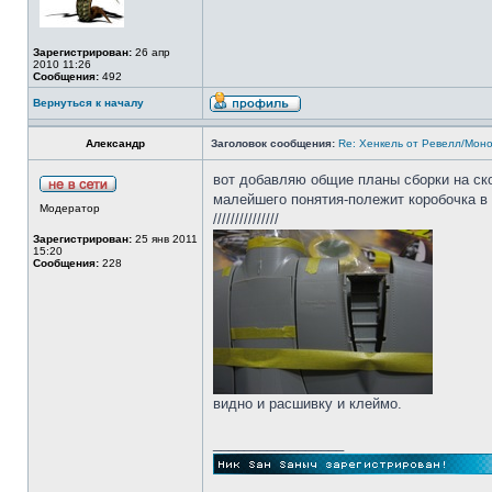
Зарегистрирован:
26 апр
2010 11:26
Сообщения:
492
Вернуться к началу
Александр
Заголовок сообщения:
Re: Хенкель от Ревелл/Мон
вот добавляю общие планы сборки на ско
малейшего понятия-полежит коробочка в 
Модератор
///////////////
Зарегистрирован:
25 янв 2011
15:20
Сообщения:
228
видно и расшивку и клеймо.
_________________