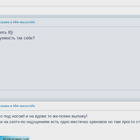
ограма в 48м масштабе
ять 8))
уемость так себе?
ограма в 48м масштабе
 под носом!-и на вдове то же-позже выложу!
и на скотч-по ощущениям есть одно местечко хреновое но там просто ст