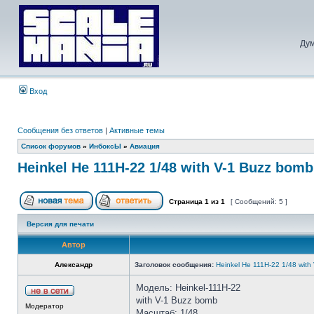
Дум
Вход
Сообщения без ответов
|
Активные темы
Список форумов
»
ИнбоксЫ
»
Авиация
Heinkel He 111H-22 1/48 with V-1 Buzz bom
Страница
1
из
1
[ Сообщений: 5 ]
Версия для печати
Автор
Александр
Заголовок сообщения:
Heinkel He 111H-22 1/48 wit
Модель: Heinkel-111H-22
with V-1 Buzz bomb
Модератор
Масштаб: 1/48