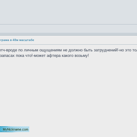
ограма в 48м масштабе
тч-вроде по личным ощущениям не должно быть затруднений!-но это тол
запасах пока что!-может афтера какого возьму!