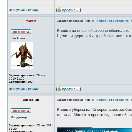
Вернуться к началу
maxatb
Заголовок сообщения:
Re: Хенкель от Ревелл/Мон
Клеймо на внешней стороне обшива это п
Щели - издержки быстросборки, или стык
Site Admin
Зарегистрирован:
26 апр
2010 11:26
Сообщения:
492
Вернуться к началу
Александр
Заголовок сообщения:
Re: Хенкель от Ревелл/Мон
Клеймо уберем-на Юнкерсе такое же было
щели-да Макс это просто издержки сборк
Модератор
_________________
Зарегистрирован:
25 янв 2011
15:20
Сообщения:
228