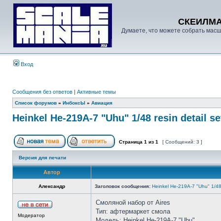
СКЕИЛМ
Думаете, что можете собрать масш
Вход
Сообщения без ответов
|
Активные темы
Список форумов
»
ИнбоксЫ
»
Авиация
Heinkel He-219A-7 "Uhu" 1/48 resin detail se
Страница
1
из
1
[ Сообщений: 3 ]
Версия для печати
Автор
Александр
Заголовок сообщения:
Heinkel He-219A-7 "Uhu" 1/48 r
Смоляной набор от Aires
Тип: афтермаркет смола
Модератор
Модель: Heinkel He-219A-7 "Uhu"