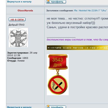
Вернуться к началу
GlassNaroda
Заголовок сообщения:
Re: Heinkel He-219A-7 "Uhu" 1/
не моя тема... но честно: сглотнул!! гром
уж бооольно вкусенный набор!)))
Добрый ГЛАЗ
Саныч, удачи в постройке красиво распо
_________________
достоинство веры состоит в том, что бы свер
Зарегистрирован:
26 апр
2010 12:38
Сообщения:
1963
Откуда:
Химки
Вернуться к началу