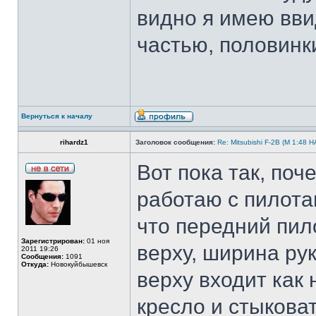
видно я имею вви
частью, половинк
Вернуться к началу
rihardz1
Заголовок сообщения:
Re: Mitsubishi F-2B (M 1:4
Вот пока так, поч
работаю с пилотам
что передний пило
Зарегистрирован:
01 ноя
верху, ширина ру
2011 19:26
Сообщения:
1091
Откуда:
Новокуйбышевск
верху входит как 
кресло и стыкова