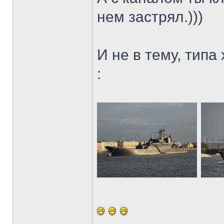
нем застрял.)))
И не в тему, типа
: