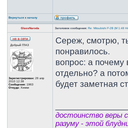
Вернуться к началу
GlassNaroda
Заголовок сообщения:
Re: Mitsubishi F-2B (M 1:4
Сереж, смотрю, т
Добрый ГЛАЗ
понравилось.
вопрос: а почему 
отдельно? а пото
Зарегистрирован:
26 апр
будет заметная с
2010 12:38
Сообщения:
1963
Откуда:
Химки
______________
достоинство веры 
разуму - этой блудн