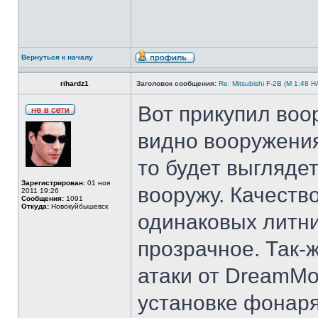
Вернуться к началу
rihardz1
Заголовок сообщения:
Re: Mitsubishi F-2B (M 1:4
Вот прикупил воор
видно вооружения
то будет выглядет
Зарегистрирован:
01 ноя
вооружу. Качеств
2011 19:26
Сообщения:
1091
Откуда:
Новокуйбышевск
одинаковых литни
прозрачное. Так-
атаки от DreamMo
установке фонаря