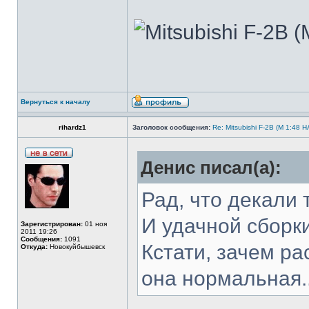
Вернуться к началу
rihardz1
Заголовок сообщения:
Re: Mitsubishi F-2B (M 1:4
Денис писал(а):
Рад, что декали 
И удачной сборки!
Зарегистрирован:
01 ноя
2011 19:26
Сообщения:
1091
Кстати, зачем ра
Откуда:
Новокуйбышевск
она нормальная..