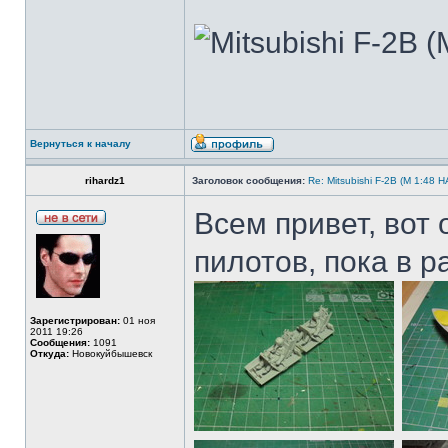
Вернуться к началу
rihardz1
Заголовок сообщения:
Re: Mitsubishi F-2B (M 1:4
Всем привет, вот
пилотов, пока в р
Зарегистрирован:
01 ноя
2011 19:26
Сообщения:
1091
Откуда:
Новокуйбышевск