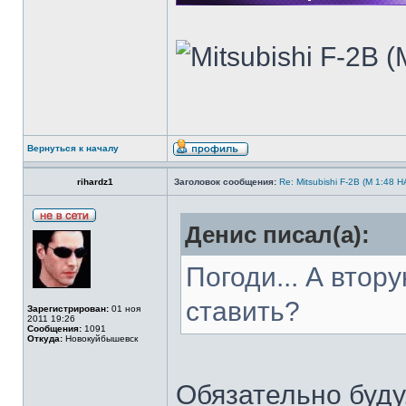
Вернуться к началу
rihardz1
Заголовок сообщения:
Re: Mitsubishi F-2B (M 1:4
Денис писал(а):
Погоди... А втор
ставить?
Зарегистрирован:
01 ноя
2011 19:26
Сообщения:
1091
Откуда:
Новокуйбышевск
Обязательно буду,