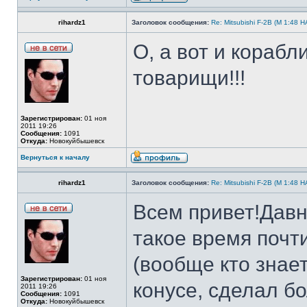
rihardz1
Заголовок сообщения:
Re: Mitsubishi F-2B (M 1:4
О, а вот и кораб
товарищи!!!
Зарегистрирован:
01 ноя
2011 19:26
Сообщения:
1091
Откуда:
Новокуйбышевск
Вернуться к началу
rihardz1
Заголовок сообщения:
Re: Mitsubishi F-2B (M 1:4
Всем привет!Давн
такое время почти
(вообще кто знае
Зарегистрирован:
01 ноя
конусе, сделал б
2011 19:26
Сообщения:
1091
Откуда:
Новокуйбышевск