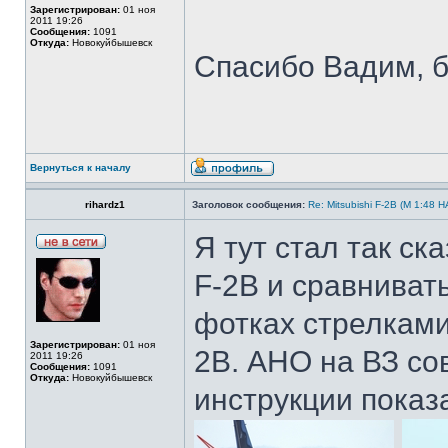
Зарегистрирован:
01 ноя
2011 19:26
Сообщения:
1091
Откуда:
Новокуйбышевск
Спасибо Вадим, б
Вернуться к началу
rihardz1
Заголовок сообщения:
Re: Mitsubishi F-2B (M 1:4
Я тут стал так ск
F-2B и сравнивать
фотках стрелками 
Зарегистрирован:
01 ноя
2B. АНО на ВЗ сов
2011 19:26
Сообщения:
1091
Откуда:
Новокуйбышевск
инструкции показа