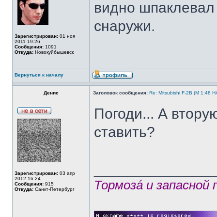
видно шпаклевал 
снаружи.
Зарегистрирован:
01 ноя
2011 19:26
Сообщения:
1091
Откуда:
Новокуйбышевск
Вернуться к началу
Денис
Заголовок сообщения:
Re: Mitsubishi F-2B (M 1:4
Погоди... А втор
ставить?
______________
Зарегистрирован:
03 апр
2012 16:24
Тормозá и запасной
Сообщения:
915
Откуда:
Санкт-Петербург