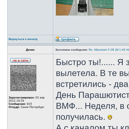
Вернуться к началу
Денис
Заголовок сообщения:
Re: Mitsubishi F-2B (M 1:4
Быстро ты!...... 
вылетела. В те в
встретились - два
День Парашютиста
Зарегистрирован:
03 апр
2012 16:24
ВМФ... Неделя, в
Сообщения:
915
Откуда:
Санкт-Петербург
получилась.
А с каналом ты к