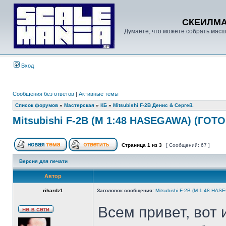
СКЕИЛМ
Думаете, что можете собрать масш
Вход
Сообщения без ответов
|
Активные темы
Список форумов
»
Мастерская
»
КБ
»
Mitsubishi F-2В Денис & Сергей.
Mitsubishi F-2B (M 1:48 HASEGAWA) (ГОТ
Страница
1
из
3
[ Сообщений: 67 ]
Версия для печати
Автор
rihardz1
Заголовок сообщения:
Mitsubishi F-2B (M 1:48 HA
Всем привет, вот 