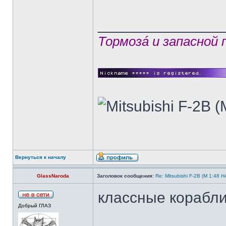
______________
Тормозá и запасной
Вернуться к началу
GlassNaroda
Заголовок сообщения:
Re: Mitsubishi F-2B (M 1:4
классные кораблик
Добрый ГЛАЗ