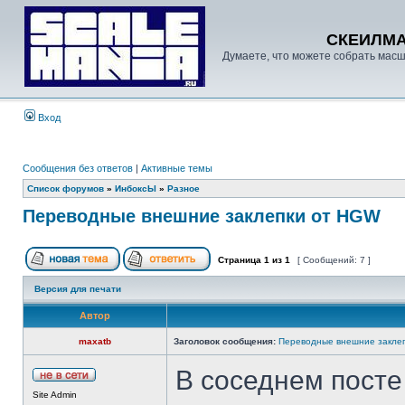
СКЕИЛМ
Думаете, что можете собрать масш
Вход
Сообщения без ответов
|
Активные темы
Список форумов
»
ИнбоксЫ
»
Разное
Переводные внешние заклепки от HGW
Страница
1
из
1
[ Сообщений: 7 ]
Версия для печати
Автор
maxatb
Заголовок сообщения:
Переводные внешние закле
В соседнем посте
Site Admin