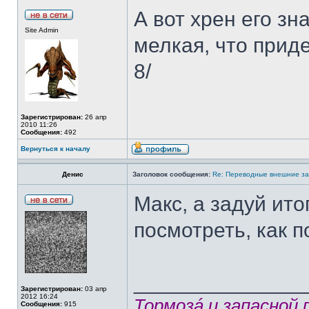
А вот хрен его зн
Site Admin
мелкая, что прид
8/
Зарегистрирован:
26 апр
2010 11:26
Сообщения:
492
Вернуться к началу
Денис
Заголовок сообщения:
Re: Переводные внешние за
Макс, а задуй ито
посмотреть, как п
______________
Зарегистрирован:
03 апр
2012 16:24
Тормозá и запасной
Сообщения:
915