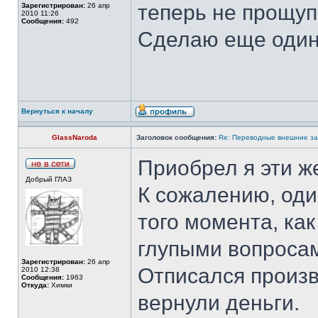
теперь не прощу
Зарегистрирован:
26 апр
2010 11:26
Сообщения:
492
Сделаю еще один 
Вернуться к началу
GlassNaroda
Заголовок сообщения:
Re: Переводные внешние за
Приобрел я эти ж
Добрый ГЛАЗ
К сожалению, оди
того момента, ка
глупыми вопроса
Зарегистрирован:
26 апр
Отписался произ
2010 12:38
Сообщения:
1963
Откуда:
Химки
вернули деньги.