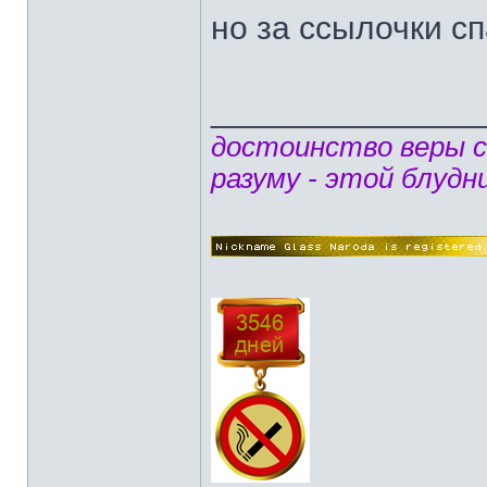
но за ссылочки с
______________
достоинство веры 
разуму - этой блудн