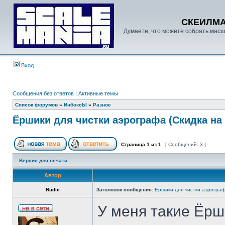
СКЕИЛМ
Думаете, что можете собрать масш
Вход
Сообщения без ответов
|
Активные темы
Список форумов
»
ИнбоксЫ
»
Разное
Ёршики для чистки аэрографа (Скидка на A
Страница
1
из
1
[ Сообщений: 3 ]
Версия для печати
Автор
Rudic
Заголовок сообщения:
Ёршики для чистки аэрографа
У меня такие Ёрш