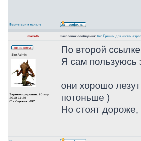
Вернуться к началу
maxatb
Заголовок сообщения:
Re: Ёршики для чистки аэрог
По второй ссылке
Site Admin
Я сам пользуюсь
они хорошо лезут 
потоньше )
Зарегистрирован:
26 апр
2010 11:26
Сообщения:
492
Но стоят дороже, 