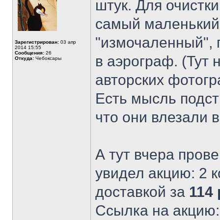
штук. Для очистк
самый маленький.
"измочаленный", 
Зарегистрирован:
03 апр
2014 15:55
Сообщения:
26
в аэрограф. (Тут 
Откуда:
Чебоксары
авторских фотогр
Есть мысль подст
что они влезали 
А тут вчера прове
увидел акцию: 2 
доставкой за
114
Ссылка на акцию