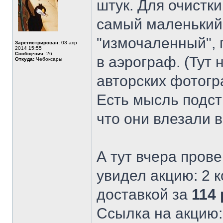
штук. Для очистк
самый маленький.
"измочаленный", 
Зарегистрирован:
03 апр
2014 15:55
Сообщения:
26
в аэрограф. (Тут 
Откуда:
Чебоксары
авторских фотогр
Есть мысль подст
что они влезали 
А тут вчера прове
увидел акцию: 2 
доставкой за
114
Ссылка на акцию