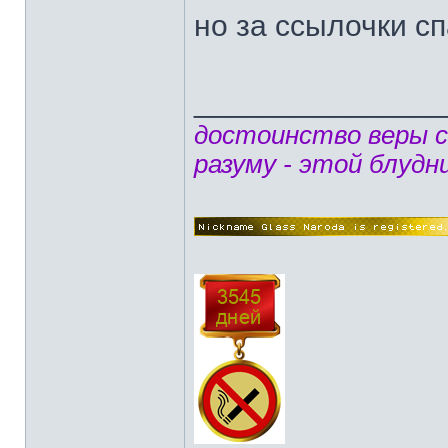
но за ссылочки с
______________
достоинство веры 
разуму - этой блудн