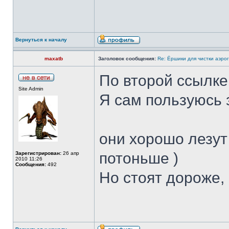
Вернуться к началу
maxatb
Заголовок сообщения:
Re: Ёршики для чистки аэрог
По второй ссылке
Site Admin
Я сам пользуюсь
они хорошо лезут 
потоньше )
Зарегистрирован:
26 апр
2010 11:26
Сообщения:
492
Но стоят дороже, 