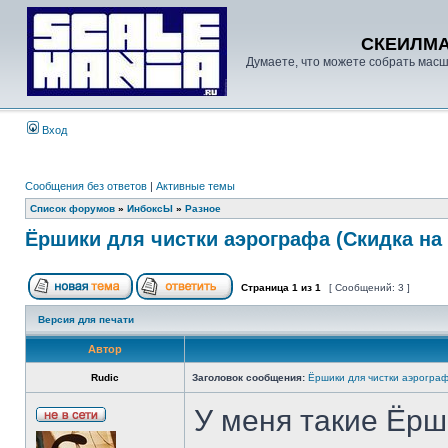
СКЕИЛМ
Думаете, что можете собрать масш
Вход
Сообщения без ответов
|
Активные темы
Список форумов
»
ИнбоксЫ
»
Разное
Ёршики для чистки аэрографа (Скидка на A
Страница
1
из
1
[ Сообщений: 3 ]
Версия для печати
Автор
Rudic
Заголовок сообщения:
Ёршики для чистки аэрографа
У меня такие Ёрш