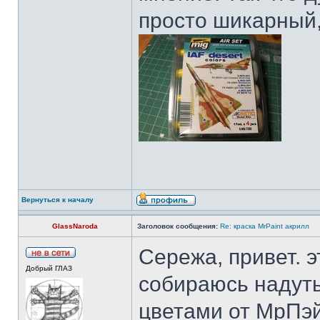
просто шикарный,
Вернуться к началу
GlassNaroda
Заголовок сообщения:
Re: краска MrPaint акрилл
Сережа, привет. э
Добрый ГЛАЗ
собираюсь надуть
цветами от МрПэй