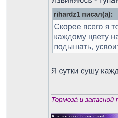
Извиняюсь - тупанул
rihardz1 писал(а):
Скорее всего я 
каждому цвету н
подышать, усвоит
Я сутки сушу кажд
______________
Тормозá и запасной