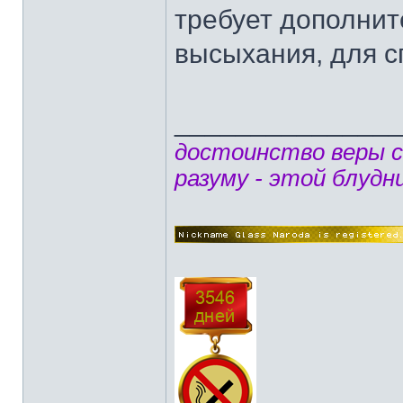
требует дополни
высыхания, для с
______________
достоинство веры 
разуму - этой блудн