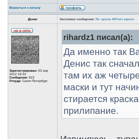
Вернуться к началу
Денис
Заголовок сообщения:
Re: краска MrPaint акрилл
rihardz1 писал(а):
Да именно так В
Денис так сначал
Зарегистрирован:
03 апр
там их аж четыр
2012 16:24
Сообщения:
915
Откуда:
Санкт-Петербург
маски и тут начи
стирается краск
прилипание.