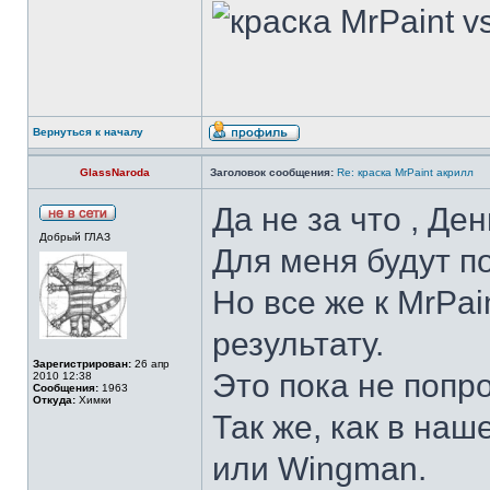
Вернуться к началу
GlassNaroda
Заголовок сообщения:
Re: краска MrPaint акрилл
Да не за что , Ден
Добрый ГЛАЗ
Для меня будут п
Но все же к MrPa
результату.
Зарегистрирован:
26 апр
Это пока не попр
2010 12:38
Сообщения:
1963
Откуда:
Химки
Так же, как в наш
или Wingman.