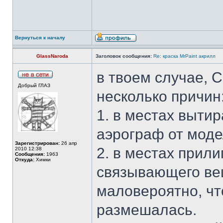
Вернуться к началу
GlassNaroda
Заголовок сообщения:
Re: краска MrPaint акрилл
в твоем случае, 
Добрый ГЛАЗ
несколько причин
1. в местах выти
аэрограф от мод
Зарегистрирован:
26 апр
2. в местах прил
2010 12:38
Сообщения:
1963
Откуда:
Химки
связывающего вещ
маловероятно, чт
размешалась.