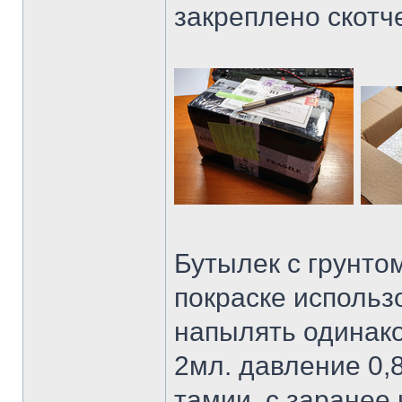
закреплено скотч
Бутылек с грунтом
покраске использ
напылять одинако
2мл. давление 0,8
тамии, с заранее