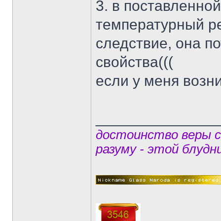
3. в поставленно
температурный ре
следствие, она п
свойства(((
если у меня возни
______________
достоинство веры 
разуму - этой блудн