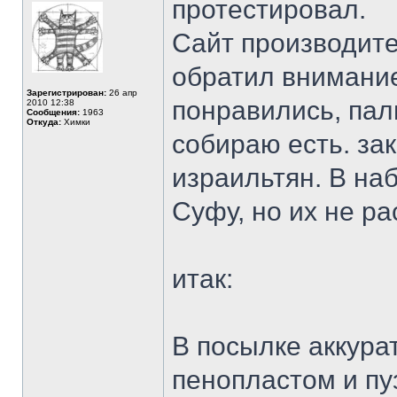
протестировал.
Сайт производит
обратил внимание
Зарегистрирован:
26 апр
понравились, пал
2010 12:38
Сообщения:
1963
Откуда:
Химки
собираю есть. за
израильтян. В на
Суфу, но их не р
итак:
В посылке аккура
пенопластом и п