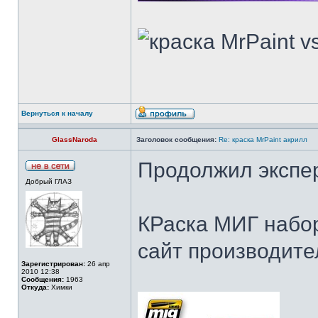
Вернуться к началу
GlassNaroda
Заголовок сообщения:
Re: краска MrPaint акрилл
Продолжил экспе
Добрый ГЛАЗ
КРаска МИГ набор
сайт производите
Зарегистрирован:
26 апр
2010 12:38
Сообщения:
1963
Откуда:
Химки