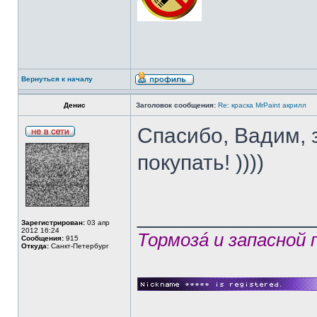
Вернуться к началу
Денис
Заголовок сообщения:
Re: краска MrPaint акрилл
Спасибо, Вадим, з
покупать! ))))
______________
Зарегистрирован:
03 апр
2012 16:24
Тормозá и запасной
Сообщения:
915
Откуда:
Санкт-Петербург