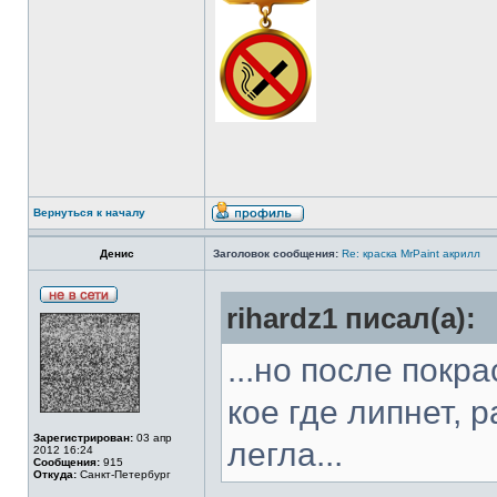
Вернуться к началу
Денис
Заголовок сообщения:
Re: краска MrPaint акрилл
rihardz1 писал(а):
...но после покр
кое где липнет, 
Зарегистрирован:
03 апр
легла...
2012 16:24
Сообщения:
915
Откуда:
Санкт-Петербург