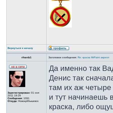
Вернуться к началу
rihardz1
Заголовок сообщения:
Re: краска MrPaint акрилл
Да именно так Ва
Денис так сначала
там их аж четыре
Зарегистрирован:
01 ноя
и тут начинаешь 
2011 19:26
Сообщения:
1091
Откуда:
Новокуйбышевск
краска, либо ощу