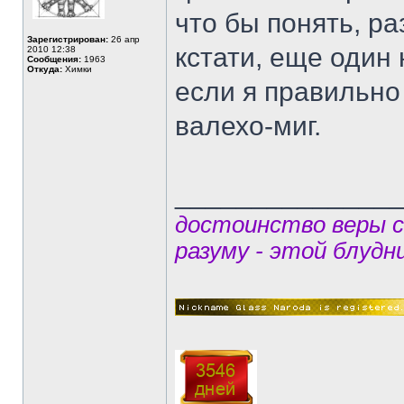
что бы понять, ра
Зарегистрирован:
26 апр
кстати, еще один 
2010 12:38
Сообщения:
1963
Откуда:
Химки
если я правильно
валехо-миг.
______________
достоинство веры 
разуму - этой блудн