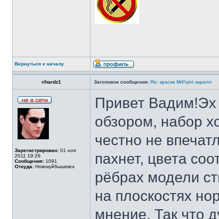
Вернуться к началу
rihardz1
Заголовок сообщения:
Re: краска MrPaint акрилл
Привет Вадим!Эх 
обзором, набор хо
честно не впечатл
Зарегистрирован:
01 ноя
пахнет, цвета соо
2011 19:26
Сообщения:
1091
Откуда:
Новокуйбышевск
рёбрах модели сти
на плоскостях но
мнение. Так что 