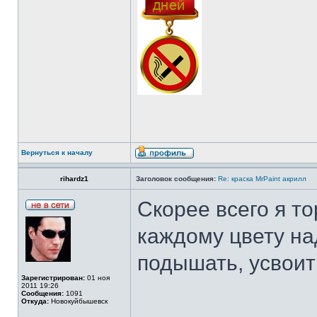
Вернуться к началу
rihardz1
Заголовок сообщения:
Re: краска MrPaint акрилл
Скорее всего я т
каждому цвету на
подышать, усвоить
Зарегистрирован:
01 ноя
2011 19:26
Сообщения:
1091
Откуда:
Новокуйбышевск