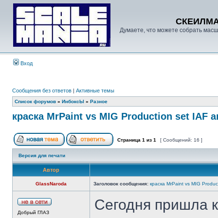
СКЕИЛМ
Думаете, что можете собрать масш
Вход
Сообщения без ответов
|
Активные темы
Список форумов
»
ИнбоксЫ
»
Разное
краска MrPaint vs MIG Production set IAF 
Страница
1
из
1
[ Сообщений: 16 ]
Версия для печати
Автор
GlassNaroda
Заголовок сообщения:
краска MrPaint vs MIG Produc
Сегодня пришла кр
Добрый ГЛАЗ