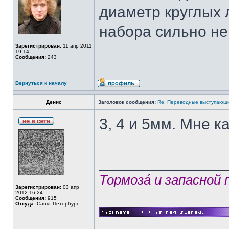
диаметр круглых 
набора сильно не 
Зарегистрирован:
11 апр 2011
19:14
Сообщения:
243
Вернуться к началу
Денис
Заголовок сообщения:
Re: Переводные выступающи
3, 4 и 5мм. Мне к
______________
Тормозá и запасной
Зарегистрирован:
03 апр
2012 16:24
Сообщения:
915
Откуда:
Санкт-Петербург