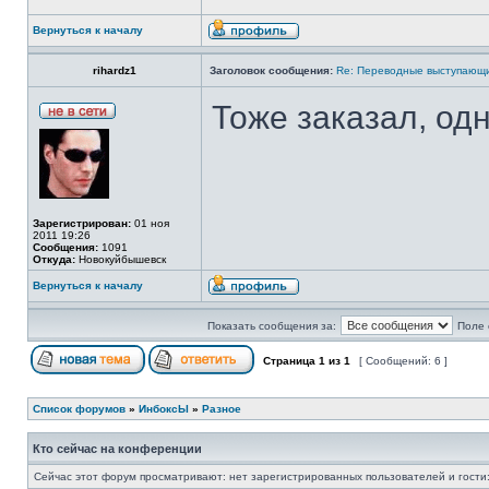
Вернуться к началу
rihardz1
Заголовок сообщения:
Re: Переводные выступающи
Тоже заказал, одн
Зарегистрирован:
01 ноя
2011 19:26
Сообщения:
1091
Откуда:
Новокуйбышевск
Вернуться к началу
Показать сообщения за:
Поле 
Страница
1
из
1
[ Сообщений: 6 ]
Список форумов
»
ИнбоксЫ
»
Разное
Кто сейчас на конференции
Сейчас этот форум просматривают: нет зарегистрированных пользователей и гости: