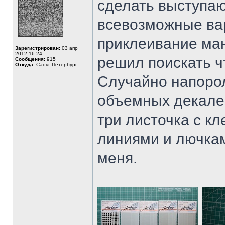
сделать выступаю
всевозможные ва
приклеивание ман
Зарегистрирован:
03 апр
2012 16:24
решил поискать чт
Сообщения:
915
Откуда:
Санкт-Петербург
Случайно напорол
объемных декалей
три листочка с кл
линиями и лючкам
меня.