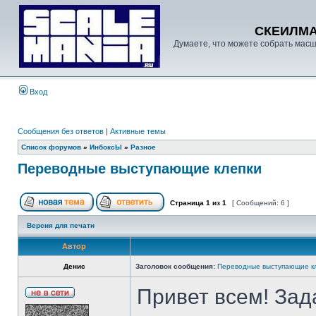
СКЕИЛМ
Думаете, что можете собрать масш
Вход
Сообщения без ответов
|
Активные темы
Список форумов
»
ИнбоксЫ
»
Разное
Переводные выступающие клепки
Страница
1
из
1
[ Сообщений: 6 ]
Версия для печати
Автор
Денис
Заголовок сообщения:
Переводные выступающие к
Привет всем! Зад