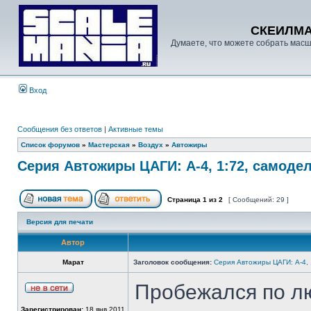
СКЕИЛМ
Думаете, что можете собрать масш
Вход
Сообщения без ответов
|
Активные темы
Список форумов
»
Мастерская
»
Воздух
»
Автожиры
Серия Автожиры ЦАГИ: А-4, 1:72, самодел
Страница
1
из
2
[ Сообщений: 29 ]
Версия для печати
Автор
Марат
Заголовок сообщения:
Серия Автожиры ЦАГИ: А-4, 1
Пробежался по лю
Зарегистрирован:
18 янв 2011