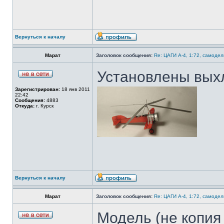
Вернуться к началу
Марат
Заголовок сообщения:
Re: ЦАГИ А-4, 1:72, самодел
Установлены вых
Зарегистрирован:
18 янв 2011
22:42
Сообщения:
4883
Откуда:
г. Курск
Вернуться к началу
Марат
Заголовок сообщения:
Re: ЦАГИ А-4, 1:72, самодел
Модель (не копия 