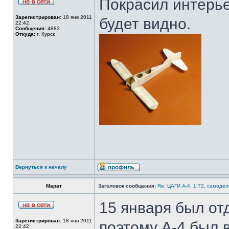
Покрасил интерье
Зарегистрирован:
18 янв 2011
будет видно.
22:42
Сообщения:
4883
Откуда:
г. Курск
Вернуться к началу
Марат
Заголовок сообщения:
Re: ЦАГИ А-4, 1:72, самодел
15 января был от
Зарегистрирован:
18 янв 2011
поэтому А-4 был 
22:42