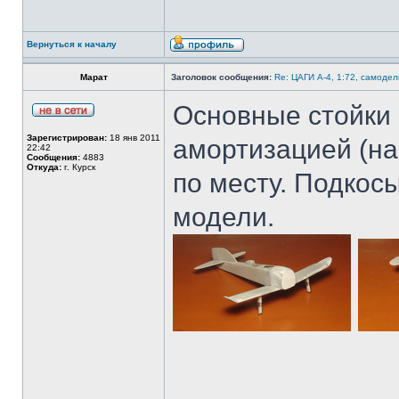
Вернуться к началу
Марат
Заголовок сообщения:
Re: ЦАГИ А-4, 1:72, самодел
Основные стойки
Зарегистрирован:
18 янв 2011
амортизацией (на
22:42
Сообщения:
4883
Откуда:
г. Курск
по месту. Подкос
модели.