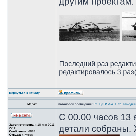
другим проектам.
Последний раз редакт
редактировалось 3 раз(
Вернуться к началу
Марат
Заголовок сообщения:
Re: ЦАГИ А-4, 1:72, самодел
С 00.00 часов 13
Зарегистрирован:
18 янв 2011
детали собраны. 
22:42
Сообщения:
4883
Откуда:
г. Курск