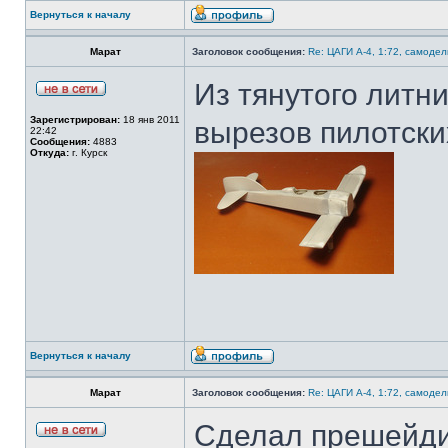
Вернуться к началу
Марат
Заголовок сообщения:
Re: ЦАГИ А-4, 1:72, самодел
Из тянутого литн
Зарегистрирован:
18 янв 2011
вырезов пилотски
22:42
Сообщения:
4883
Откуда:
г. Курск
Вернуться к началу
Марат
Заголовок сообщения:
Re: ЦАГИ А-4, 1:72, самодел
Сделал прешейди