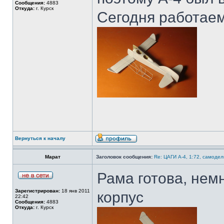
Сообщения:
4883
Откуда:
г. Курск
Сегодня работаем
Вернуться к началу
Марат
Заголовок сообщения:
Re: ЦАГИ А-4, 1:72, самодел
Рама готова, нем
Зарегистрирован:
18 янв 2011
корпус
22:42
Сообщения:
4883
Откуда:
г. Курск