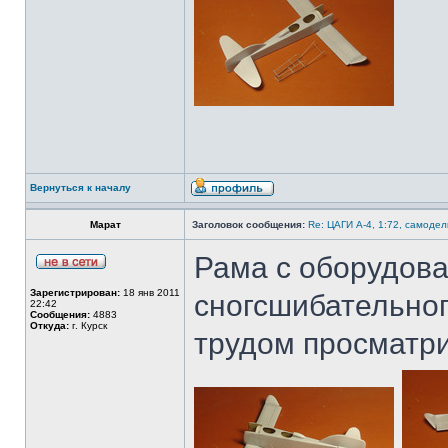
Вернуться к началу
Марат
Заголовок сообщения:
Re: ЦАГИ А-4, 1:72, самодел
Рама с оборудова
Зарегистрирован:
18 янв 2011
сногсшибательног
22:42
Сообщения:
4883
Откуда:
г. Курск
трудом просматр