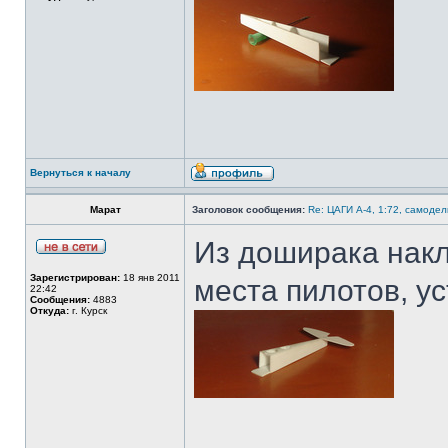
Вернуться к началу
Марат
Заголовок сообщения:
Re: ЦАГИ А-4, 1:72, самодел
Из доширака нак
Зарегистрирован:
18 янв 2011
места пилотов, у
22:42
Сообщения:
4883
Откуда:
г. Курск