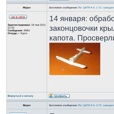
Марат
Заголовок сообщения:
Re: ЦАГИ А-4, 1:72, самодел
14 января: обраб
Зарегистрирован:
18 янв 2011
законцовочки кры
22:42
Сообщения:
4883
Откуда:
г. Курск
капота. Просверл
Вернуться к началу
Марат
Заголовок сообщения:
Re: ЦАГИ А-4, 1:72, самодел