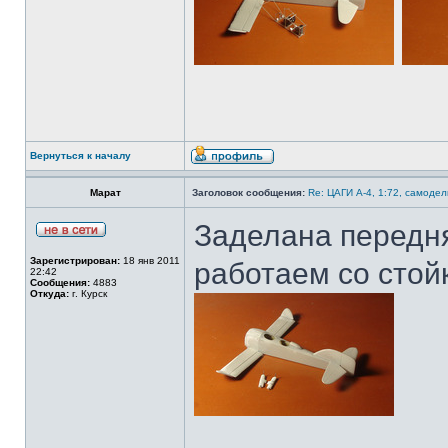
Вернуться к началу
Марат
Заголовок сообщения:
Re: ЦАГИ А-4, 1:72, самодел
Заделана передн
Зарегистрирован:
18 янв 2011
работаем со стой
22:42
Сообщения:
4883
Откуда:
г. Курск