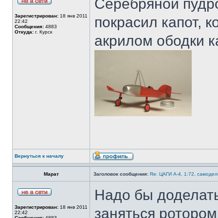
Серебряной пудро
Зарегистрирован:
18 янв 2011
покрасил капот, к
22:42
Сообщения:
4883
Откуда:
г. Курск
акрилом ободки к
Вернуться к началу
Марат
Заголовок сообщения:
Re: ЦАГИ А-4, 1:72, самодел
Надо бы доделать
Зарегистрирован:
18 янв 2011
заняться ротором
22:42
Сообщения:
4883