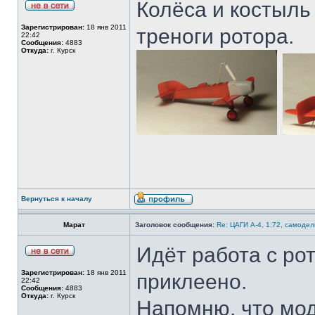
Колёса и костыль
Зарегистрирован:
18 янв 2011
треноги ротора.
22:42
Сообщения:
4883
Откуда:
г. Курск
Вернуться к началу
Марат
Заголовок сообщения:
Re: ЦАГИ А-4, 1:72, самодел
Идёт работа с ро
Зарегистрирован:
18 янв 2011
приклеено.
22:42
Сообщения:
4883
Откуда:
г. Курск
Напомню, что моде