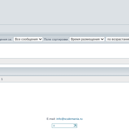
ения за:
Поле сортировки
 1
E-mail:
info@scalemania.ru