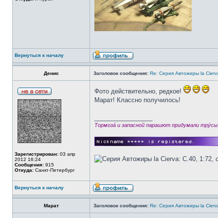
Вернуться к началу
Денис
Заголовок сообщения:
Re: Серия Автожиры la Cierva
Фото действительно, редкое!
Марат! Классно получилось!
_________________
Тормозá и запасной парашют придумали трýсы
Зарегистрирован:
03 апр
2012 16:24
Сообщения:
915
Откуда:
Санкт-Петербург
Вернуться к началу
Марат
Заголовок сообщения:
Re: Серия Автожиры la Cierva