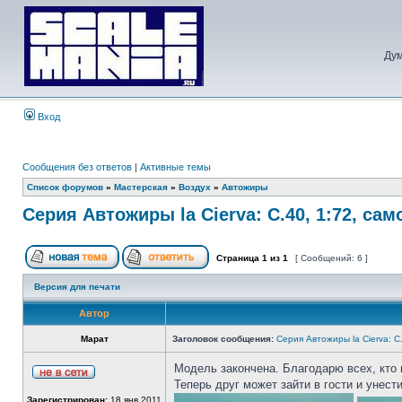
Дум
Вход
Сообщения без ответов
|
Активные темы
Список форумов
»
Мастерская
»
Воздух
»
Автожиры
Серия Автожиры la Cierva: C.40, 1:72, сам
Страница
1
из
1
[ Сообщений: 6 ]
Версия для печати
Автор
Марат
Заголовок сообщения:
Серия Автожиры la Cierva: C.
Модель закончена. Благодарю всех, кто 
Теперь друг может зайти в гости и унест
Зарегистрирован:
18 янв 2011