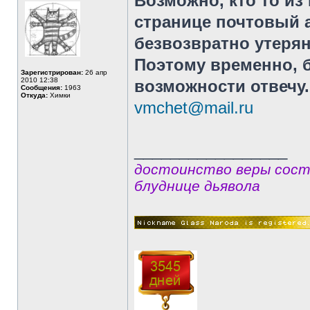
Возможно, кто то из
странице почтовый а
безвозвратно утерян
Поэтому временно, б
Зарегистрирован:
26 апр
2010 12:38
возможности отвечу.
Сообщения:
1963
Откуда:
Химки
vmchet@mail.ru
_________________
достоинство веры сост
блуднице дьявола