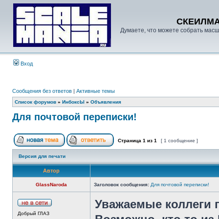
СКЕИЛМ
Думаете, что можете собрать масш
Вход
Сообщения без ответов
|
Активные темы
Список форумов
»
ИнбоксЫ
»
Объявления
Для почтовой переписки!
Страница
1
из
1
[ 1 сообщение ]
Версия для печати
Автор
GlassNaroda
Заголовок сообщения:
Для почтовой переписки!
Уважаемые коллеги 
Добрый ГЛАЗ