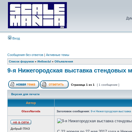
Дум
Вход
Сообщения без ответов
|
Активные темы
Список форумов
»
ИнбоксЫ
»
Объявления
9-я Нижегородская выставка стендовых 
Страница
1
из
1
[ 1 сообщение ]
Версия для печати
Автор
GlassNaroda
Заголовок сообщения:
9-я Нижегородская выставк
Добрый ГЛАЗ
С 22 апреля по 27 мая 2017 года в Ниж