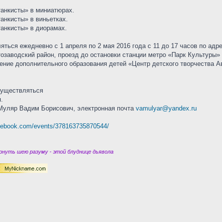
танкисты» в миниатюрах.
анкисты» в виньетках.
танкисты» в диорамах.
ться ежедневно с 1 апреля по 2 мая 2016 года с 11 до 17 часов по адре
втозаводский район, проезд до остановки станции метро «Парк Культуры
ние дополнительного образования детей «Центр детского творчества Ав
осуществляться
.
 Муляр Вадим Борисович, электронная почта
vamulyar@yandex.ru
acebook.com/events/378163735870544/
нуть шею разуму - этой блуднице дьявола