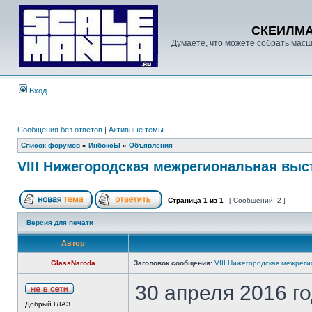
СКЕИЛМ
Думаете, что можете собрать масш
Вход
Сообщения без ответов
|
Активные темы
Список форумов
»
ИнбоксЫ
»
Объявления
VIII Нижегородская межрегиональная выс
Страница
1
из
1
[ Сообщений: 2 ]
Версия для печати
Автор
GlassNaroda
Заголовок сообщения:
VIII Нижегородская межреги
30 апреля 2016 го
Добрый ГЛАЗ