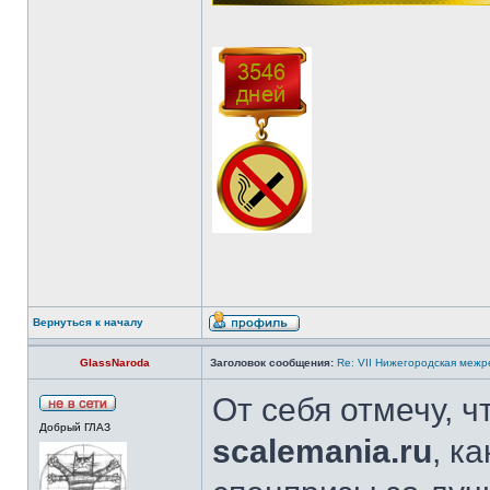
Вернуться к началу
GlassNaroda
Заголовок сообщения:
Re: VII Нижегородская межр
От себя отмечу, 
Добрый ГЛАЗ
scalemania.ru
, к