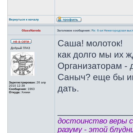
Вернуться к началу
GlassNaroda
Заголовок сообщения:
Re: 6-ая Нижегородская выс
Саша! молоток!
Добрый ГЛАЗ
как долго мы их ж
Организаторам - 
Саныч? еще бы и
Зарегистрирован:
26 апр
дать.
2010 12:38
Сообщения:
1963
Откуда:
Химки
______________
достоинство веры 
разуму - этой блудн