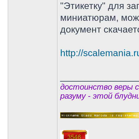
"Этикетку" для з
миниатюрам, можн
документ скачает
http://scalemania.
______________
достоинство веры 
разуму - этой блудн