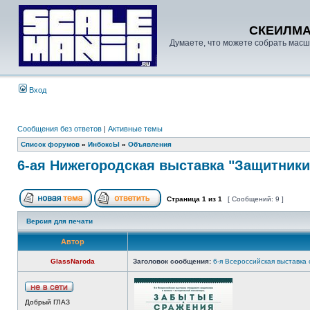
СКЕИЛМ
Думаете, что можете собрать масш
Вход
Сообщения без ответов
|
Активные темы
Список форумов
»
ИнбоксЫ
»
Объявления
6-ая Нижегородская выставка "Защитники
Страница
1
из
1
[ Сообщений: 9 ]
Версия для печати
Автор
GlassNaroda
Заголовок сообщения:
6-я Всероссийская выставка
Добрый ГЛАЗ