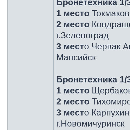
Бронетехника 1/3
1 место
Токмаков
2 место
Кондрашо
г.Зеленоград
3 мест
о Червак А
Мансийск
Бронетехника 1/3
1 место
Щербаков
2 место
Тихомиро
3 мест
о Карпухи
г.Новомичуринск