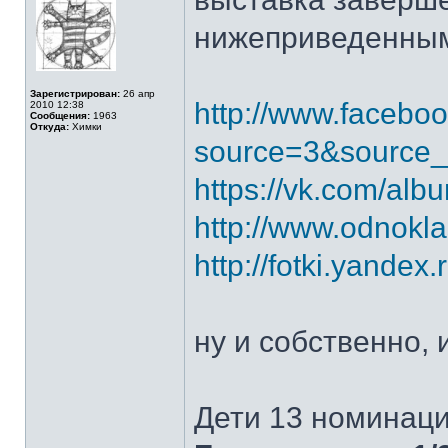
нижеприведенным
Зарегистрирован:
26 апр
http://www.faceb
2010 12:38
Сообщения:
1963
Откуда:
Химки
source=3&source_n
https://vk.com/a
http://www.odnokl
http://fotki.yande
ну и собственно,
Дети 13 номинаци