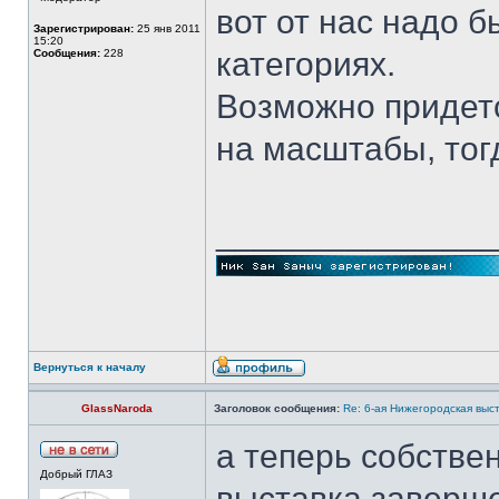
вот от нас надо 
Зарегистрирован:
25 янв 2011
15:20
категориях.
Сообщения:
228
Возможно придетс
на масштабы, тог
______________
Вернуться к началу
GlassNaroda
Заголовок сообщения:
Re: 6-ая Нижегородская выс
а теперь собстве
Добрый ГЛАЗ
выставка заверше