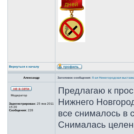
Вернуться к началу
Александр
Заголовок сообщения:
6-ая Нижегородская выставк
Предлагаю к прос
Модератор
Нижнего Новгород
Зарегистрирован:
25 янв 2011
15:20
все снималось в с
Сообщения:
228
Снималась целена